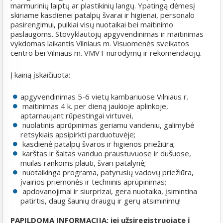
marmurinių laiptų ar plastikinių langų. Ypatingą dėmesį
skiriame kasdienei patalpų švarai ir higienai, personalo
pasirengimui, puikiai visų nuotaikai bei maitinimo
paslaugoms. Stovyklautojų apgyvendinimas ir maitinimas
vykdomas laikantis Vilniaus m. Visuomenės sveikatos
centro bei Vilniaus m. VMVT nurodymų ir rekomendacijų.
Į kainą įskaičiuota:
apgyvendinimas 5-6 vietų kambariuose Vilniaus r.
maitinimas 4 k. per dieną jaukioje aplinkoje,
aptarnaujant rūpestingai virtuvei,
nuolatinis aprūpinimas geriamu vandeniu, galimybė
retsykiais apsipirkti parduotuvėje;
kasdienė patalpų švaros ir higienos priežiūra;
karštas ir šaltas vanduo praustuvuose ir dušuose,
muilas rankoms plauti, švari patalynė;
nuotaikinga programa, patyrusių vadovų priežiūra,
įvairios priemonės ir techninis aprūpinimas;
apdovanojimai ir siurprizai, gera nuotaika, įsimintina
patirtis, daug šaunių draugų ir gerų atsiminimų!
PAPILDOMA INFORMACIJA: jei užsiregistruojate į