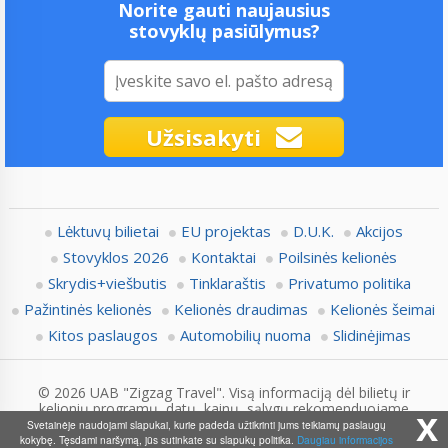
Norite gauti naujausius
stovyklų pasiūlymus?
Užsisakyti
Lėktuvų bilietai
EU projektas
D.U.K.
Akcijos
Stovyklos 2026
Kontaktai
Poilsinės kelionės
Skrydis+viešbutis
Tinklaraštis
Privatumo politika
Pažintinės kelionės
Kelionės draudimas
Kelionės šeimai
Kitos paslaugos
Automobilių nuoma
Slidinėjimas
© 2026 UAB "Zigzag Travel". Visą informaciją dėl bilietų ir
kelionių programų, datų, kainų, sąlygų rekomenduojame
x
pasitikslinti su Zigzag.lt konsultantais.
Svetainėje naudojami slapukai, kurie padeda užtikrinti jums teikiamų paslaugų
kokybę. Tęsdami naršymą, jūs sutinkate su slapukų politika.
Daugiau informacijos