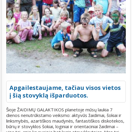
Apgailestaujame, tačiau visos vietos
į šią stovyklą išparduotos.
Šioje ŽAIDIMŲ GALAKTIKOS planetoje mūsų laukia 7
dienos nenutrūkstamo veiksmo: aktyvūs žaidimai, šokiai ir
linksmybės, azartiškos maudynės, fantastiškos diskotekos,
būrių ir stovyklos šokiai, loginiai ir orientaciniai žaidimai –