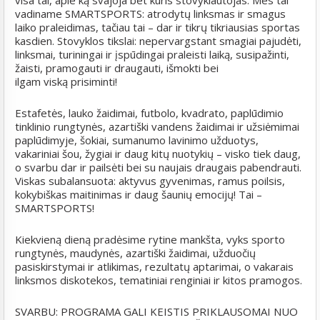
visa tai, apie ką svajoja bet kuris stovyklautojas. Mes tai
vadiname SMARTSPORTS: atrodytų linksmas ir smagus
laiko praleidimas, tačiau tai – dar ir tikrų tikriausias sportas
kasdien. Stovyklos tikslai: nepervargstant smagiai pajudėti,
linksmai, turiningai ir įspūdingai praleisti laiką, susipažinti,
žaisti, pramogauti ir draugauti, išmokti bei
ilgam viską prisiminti!
Estafetės, lauko žaidimai, futbolo, kvadrato, paplūdimio
tinklinio rungtynės, azartiški vandens žaidimai ir užsiėmimai
paplūdimyje, šokiai, sumanumo lavinimo užduotys,
vakariniai šou, žygiai ir daug kitų nuotykių – visko tiek daug,
o svarbu dar ir pailsėti bei su naujais draugais pabendrauti.
Viskas subalansuota: aktyvus gyvenimas, ramus poilsis,
kokybiškas maitinimas ir daug šaunių emocijų! Tai –
SMARTSPORTS!
Kiekvieną dieną pradėsime rytine mankšta, vyks sporto
rungtynės, maudynės, azartiški žaidimai, užduočių
pasiskirstymai ir atlikimas, rezultatų aptarimai, o vakarais
linksmos diskotekos, tematiniai renginiai ir kitos pramogos.
SVARBU: PROGRAMA GALI KEISTIS PRIKLAUSOMAI NUO