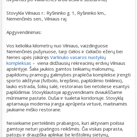
Stovykla Vilniaus r.: Ryšininko g. 1, Ryšininko km.,
Nemenčinės sen., Vilniaus raj.
Apgyvendinimas:
Vos keliolika kilometrų nuo Vilniaus, vaizdinguose
Nemenčinės pušynuose, tarp Gėlos ir Gėlaičio ežerų bei
Neries upės įsikūręs
Varlinuko vasaros nuotykių
kompleksas
– viena didžiausių rekreacinių erdvių Vilniaus
apskrityje. Šalia jaukios gamtos teikiamų malonumų,
papildomų pramogų galimybes praplečia komplekse įrengti
sporto aikštynai (futbolo, krepšinio, paplūdimio tinklinio),
lauko estrada, šokių salė, restoranas bei netoliese esantys
paplūdimiai. Stovyklautojai apgyvendinami dviaukščiame
mūriniame pastate. Dušai ir tualetai koridoriuje. Stovyklą
aptarnauja modernia įranga aprūpinta virtuvė, maitinamės
jaukiame miško restorane.
Nesiekiame perteklinės prabangos, kuri aktyviam poilsiui
gamtoje neturi ypatingos reikšmės. Čia viskas paprasta,
patogu ir draugiška aplinkai: be krištolinių sietynų,