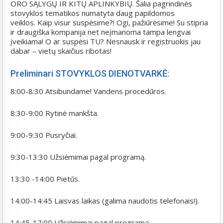
ORO SĄLYGŲ IR KITŲ APLINKYBIŲ. Šalia pagrindinės
stovyklos tematikos numatyta daug papildomos
veiklos.
Kaip visur suspėsime?! Ogi, pažiūrėsime! Su stipria
ir draugiška kompanija net neįmanoma tampa lengvai
įveikiama! O ar suspėsi TU? Nesnausk ir registruokis jau
dabar – vietų skaičius ribotas!
Preliminari STOVYKLOS DIENOTVARKĖ:
8:00-8:30 Atsibundame! Vandens procedūros.
8:30-9:00 Rytinė mankšta.
9:00-9:30 Pusryčiai.
9:30-13:30 Užsiėmimai pagal programą.
13:30 -14:00 Pietūs.
14:00-14:45 Laisvas laikas (galima naudotis telefonais!).
14:45-17:00 Užsiėmimai pagal programą.