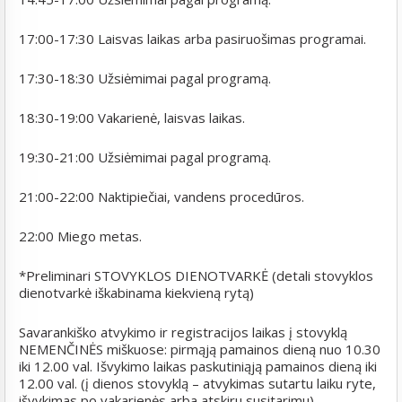
17:00-17:30 Laisvas laikas arba pasiruošimas programai.
17:30-18:30 Užsiėmimai pagal programą.
18:30-19:00 Vakarienė, laisvas laikas.
19:30-21:00 Užsiėmimai pagal programą.
21:00-22:00 Naktipiečiai, vandens procedūros.
22:00 Miego metas.
*Preliminari
STOVYKLOS DIENOTVARKĖ
(detali stovyklos
dienotvarkė iškabinama kiekvieną rytą)
Savarankiško atvykimo ir registracijos laikas į stovyklą
NEMENČINĖS miškuose: pirmąją pamainos dieną nuo 10.30
iki 12.00 val. Išvykimo laikas paskutiniąją pamainos dieną iki
12.00 val. (į dienos stovyklą – atvykimas sutartu laiku ryte,
išvykimas po vakarienės arba atskiru susitarimu)