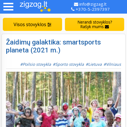
info@zigzag.lt
+370-5-2397397
Nerandi stovyklos?
Visos stovyklos
Rašyk mums
Žaidimų galaktika: smartsports
planeta (2021 m.)
Poilsio stovykla
Sporto stovykla
Lietuva
Vilniaus