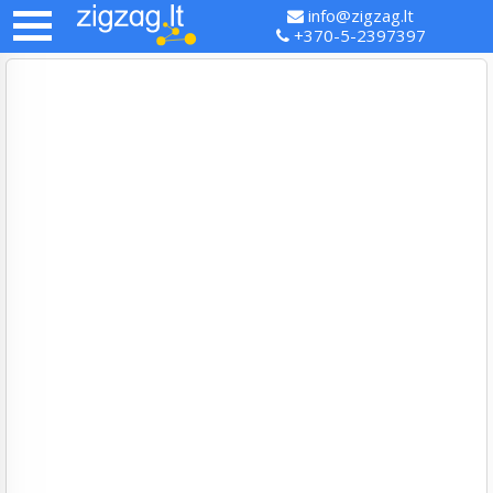
info@zigzag.lt
+370-5-2397397