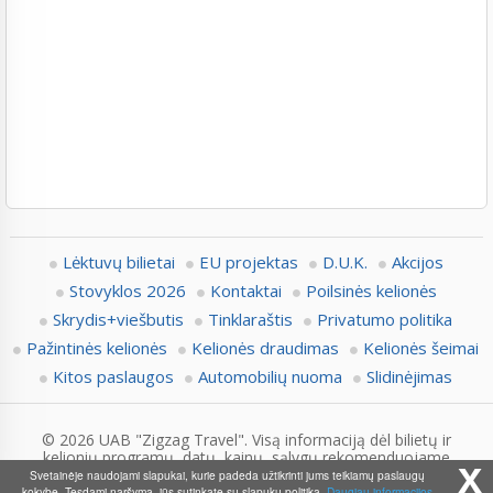
Lėktuvų bilietai
EU projektas
D.U.K.
Akcijos
Stovyklos 2026
Kontaktai
Poilsinės kelionės
Skrydis+viešbutis
Tinklaraštis
Privatumo politika
Pažintinės kelionės
Kelionės draudimas
Kelionės šeimai
Kitos paslaugos
Automobilių nuoma
Slidinėjimas
© 2026 UAB "Zigzag Travel". Visą informaciją dėl bilietų ir
kelionių programų, datų, kainų, sąlygų rekomenduojame
x
pasitikslinti su Zigzag.lt konsultantais.
Svetainėje naudojami slapukai, kurie padeda užtikrinti jums teikiamų paslaugų
kokybę. Tęsdami naršymą, jūs sutinkate su slapukų politika.
Daugiau informacijos