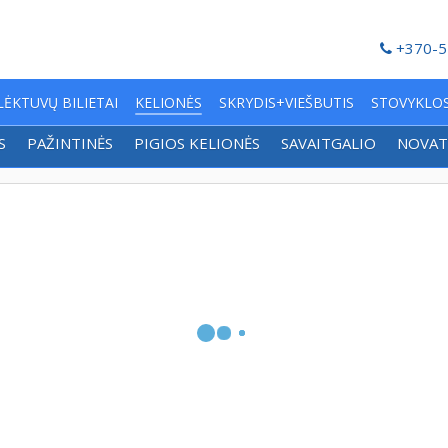
+370-5
LĖKTUVŲ BILIETAI
KELIONĖS
SKRYDIS+VIEŠBUTIS
STOVYKLO
S
PAŽINTINĖS
PIGIOS KELIONĖS
SAVAITGALIO
NOVAT