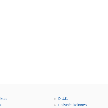
ektas
D.U.K.
i
Poilsinės kelionės