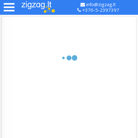
info@zigzag.lt
+370-5-2397397