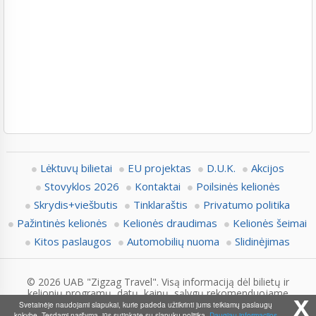
Lėktuvų bilietai
EU projektas
D.U.K.
Akcijos
Stovyklos 2026
Kontaktai
Poilsinės kelionės
Skrydis+viešbutis
Tinklaraštis
Privatumo politika
Pažintinės kelionės
Kelionės draudimas
Kelionės šeimai
Kitos paslaugos
Automobilių nuoma
Slidinėjimas
© 2026 UAB "Zigzag Travel". Visą informaciją dėl bilietų ir
kelionių programų, datų, kainų, sąlygų rekomenduojame
x
pasitikslinti su Zigzag.lt konsultantais.
Svetainėje naudojami slapukai, kurie padeda užtikrinti jums teikiamų paslaugų
kokybę. Tęsdami naršymą, jūs sutinkate su slapukų politika.
Daugiau informacijos