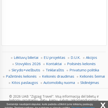
Lėktuvų bilietai
EU projektas
D.U.K.
Akcijos
Stovyklos 2026
Kontaktai
Poilsinės kelionės
Skrydis+viešbutis
Tinklaraštis
Privatumo politika
Pažintinės kelionės
Kelionės draudimas
Kelionės šeimai
Kitos paslaugos
Automobilių nuoma
Slidinėjimas
© 2026 UAB "Zigzag Travel". Visą informaciją dėl bilietų ir
kelionių programų, datų, kainų, sąlygų rekomenduojame
x
pasitikslinti su Zigzag.lt konsultantais.
Svetainėje naudojami slapukai, kurie padeda užtikrinti jums teikiamų paslaugų
kokybę. Tęsdami naršymą, jūs sutinkate su slapukų politika.
Daugiau informacijos