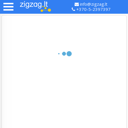
info@zigzag.lt
+370-5-2397397