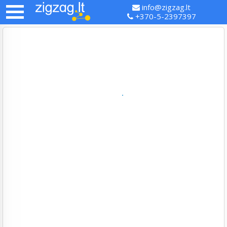
info@zigzag.lt
+370-5-2397397