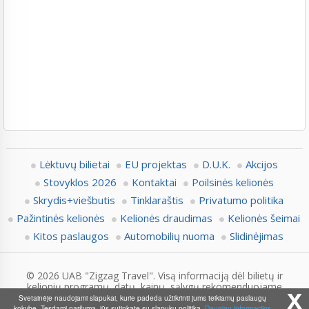
Lėktuvų bilietai
EU projektas
D.U.K.
Akcijos
Stovyklos 2026
Kontaktai
Poilsinės kelionės
Skrydis+viešbutis
Tinklaraštis
Privatumo politika
Pažintinės kelionės
Kelionės draudimas
Kelionės šeimai
Kitos paslaugos
Automobilių nuoma
Slidinėjimas
© 2026 UAB "Zigzag Travel". Visą informaciją dėl bilietų ir
kelionių programų, datų, kainų, sąlygų rekomenduojame
x
pasitikslinti su Zigzag.lt konsultantais.
Svetainėje naudojami slapukai, kurie padeda užtikrinti jums teikiamų paslaugų
kokybę. Tęsdami naršymą, jūs sutinkate su slapukų politika.
Daugiau informacijos