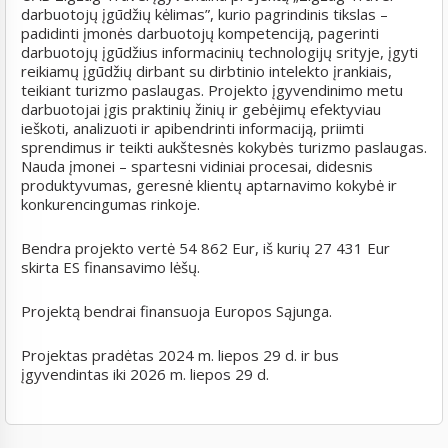
darbuotojų įgūdžių kėlimas”, kurio pagrindinis tikslas –
padidinti įmonės darbuotojų kompetenciją, pagerinti
darbuotojų įgūdžius informacinių technologijų srityje, įgyti
reikiamų įgūdžių dirbant su dirbtinio intelekto įrankiais,
teikiant turizmo paslaugas. Projekto įgyvendinimo metu
darbuotojai įgis praktinių žinių ir gebėjimų efektyviau
ieškoti, analizuoti ir apibendrinti informaciją, priimti
sprendimus ir teikti aukštesnės kokybės turizmo paslaugas.
Nauda įmonei – spartesni vidiniai procesai, didesnis
produktyvumas, geresnė klientų aptarnavimo kokybė ir
konkurencingumas rinkoje.
Bendra projekto vertė 54 862 Eur, iš kurių 27 431 Eur
skirta ES finansavimo lėšų.
Projektą bendrai finansuoja Europos Sąjunga.
Projektas pradėtas 2024 m. liepos 29 d. ir bus
įgyvendintas iki 2026 m. liepos 29 d.