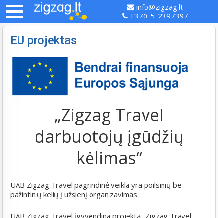
info@zigzag.lt
+370-5-2397397
EU projektas
„Zigzag Travel
darbuotojų įgūdžių
kėlimas“
UAB Zigzag Travel pagrindinė veikla yra poilsinių bei
pažintinių kelių į užsienį organizavimas.
UAB Zigzag Travel įgyvendina projektą „Zigzag Travel