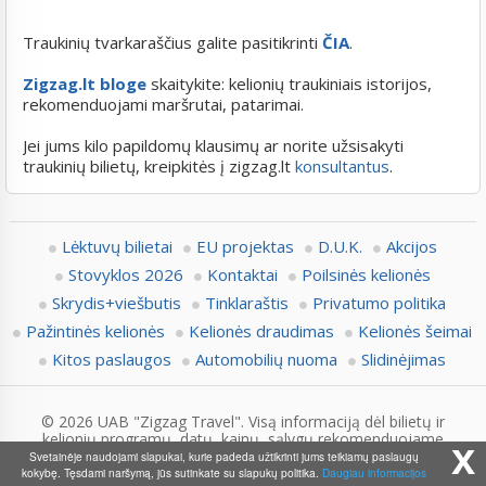
Traukinių tvarkaraščius galite pasitikrinti
ČIA
.
Zigzag.lt bloge
skaitykite: kelionių traukiniais istorijos,
rekomenduojami maršrutai, patarimai.
Jei jums kilo papildomų klausimų ar norite užsisakyti
traukinių bilietų, kreipkitės į zigzag.lt
konsultantus
.
Lėktuvų bilietai
EU projektas
D.U.K.
Akcijos
Stovyklos 2026
Kontaktai
Poilsinės kelionės
Skrydis+viešbutis
Tinklaraštis
Privatumo politika
Pažintinės kelionės
Kelionės draudimas
Kelionės šeimai
Kitos paslaugos
Automobilių nuoma
Slidinėjimas
© 2026 UAB "Zigzag Travel". Visą informaciją dėl bilietų ir
kelionių programų, datų, kainų, sąlygų rekomenduojame
x
pasitikslinti su Zigzag.lt konsultantais.
Svetainėje naudojami slapukai, kurie padeda užtikrinti jums teikiamų paslaugų
kokybę. Tęsdami naršymą, jūs sutinkate su slapukų politika.
Daugiau informacijos