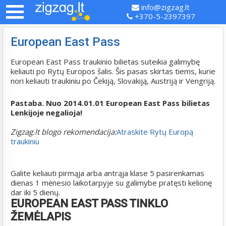
info@zigzag.lt
+370-5-2397397
European East Pass
European East Pass traukinio bilietas suteikia galimybę
keliauti po Rytų Europos šalis. Šis pasas skirtas tiems, kurie
nori keliauti traukiniu po Čekiją, Slovakiją, Austriją ir Vengriją.
Pastaba. Nuo 2014.01.01 European East Pass bilietas
Lenkijoje negalioja!
Zigzag.lt blogo rekomendacija:
Atraskite Rytų Europą
traukiniu
Galite keliauti pirmąja arba antrąja klase 5 pasirenkamas
dienas 1 mėnesio laikotarpyje su galimybe pratęsti kelionę
dar iki 5 dienų.
EUROPEAN EAST PASS TINKLO
ŽEMĖLAPIS