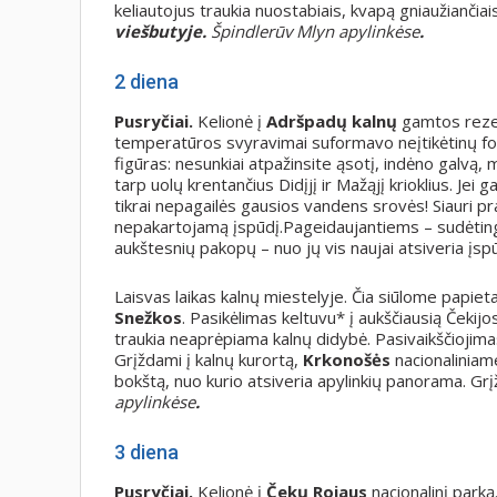
keliautojus traukia nuostabiais, kvapą gniaužiančiai
viešbutyje.
Špindlerūv Mlyn apylinkėse
.
2 diena
Pusryčiai.
Kelionė į
Adršpadų kalnų
gamtos rezer
temperatūros svyravimai suformavo neįtikėtinų for
figūras: nesunkiai atpažinsite ąsotį, indėno galvą, m
tarp uolų krentančius Didįjį ir Mažąjį krioklius. Jei g
tikrai nepagailės gausios vandens srovės! Siauri praė
nepakartojamą įspūdį.Pageidaujantiems – sudėtinge
aukštesnių pakopų – nuo jų vis naujai atsiveria įs
Laisvas laikas kalnų miestelyje. Čia siūlome papieta
Snežkos
. Pasikėlimas keltuvu* į aukščiausią Čekijo
traukia neaprėpiama kalnų didybė. Pasivaikščiojima
Grįždami į kalnų kurortą,
Krkonošės
nacionaliniame
bokštą, nuo kurio atsiveria apylinkių panorama. Gr
apylinkėse
.
3 diena
Pusryčiai.
Kelionė į
Čekų Rojaus
nacionalinį park