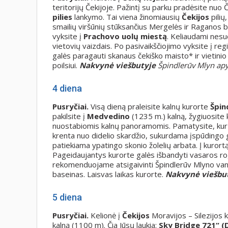
teritorijų Čekijoje. Pažintį su parku pradėsite nu
pilies
lankymo. Tai viena žinomiausių
Čekijos
pilių
smailių viršūnių stūksančius Mergelės ir Raganos bo
vyksite į
Prachovo uolų miestą
. Keliaudami nesu
vietovių vaizdais. Po pasivaikščiojimo vyksite į re
galės paragauti skanaus čekiško maisto* ir vietinio
poilsiui.
Nakvynė viešbutyje
Špindlerūv Mlyn apy
4 diena
Pusryčiai.
Visą dieną praleisite kalnų kurorte
Špin
pakilsite į
Medvedino
(1235 m.) kalną, žygiuosite k
nuostabiomis kalnų panoramomis. Pamatysite, kur g
krenta nuo didelio skardžio, sukurdama įspūdingo g
patiekiama ypatingo skonio žolelių arbata. Į kurortą 
Pageidaujantys kurorte galės išbandyti vasaros 
rekomenduojame atsigaivinti Špindlerūv Mlyno van
baseinas. Laisvas laikas kurorte.
Nakvynė viešbut
5 diena
Pusryčiai.
Kelionė į
Čekijos
Moravijos – Silezijos 
kalną (1100 m). Čia Jūsų laukia:
Sky Bridge 721“ (