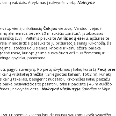
s kalnų vaizdais. Atvykimas į nakvynės vietą.
Nakvynė
vatą, vieną unikaliausių
Čekijos
vietovių. Vanduo, vėjas ir
mų akmeninius beveik 80 m aukščio „pirštus“, įstabiausias
ilžinišką žuvį… Valtimis plauksite
Adršpadų ežeru
, apžiūrėsite
arsiai ir nuoširdžiai pašauksite jų prižiūrėtoją senąjį Krkonošą, šis
jimai, stačios uolų sienos, kriokliai ir kalnų ežerai palieka
snė trasa, kurioje galima suskaičiuoti virš 500 žemesnių ir
pūdinga apylinkių panorama.
uti, įsigyti suvenyrų. Po pietų išvykimas į kalnų kurortą
Pecą prie
s kalnų viršukalnę
Snežką
(„Snieguotas kalnas“, 1602 m), kur akį
s kalnų takeliais, besigėrint nuostabiu Krkonošės kalnų peizažu.
 parke pasivaikščiosite pažintiniu taku ir pakilsite į 45 m aukščio
įžimas į nakvynės vietą.
Nakvynė viešbutyje.
Špindlerūv Mlyn
ą. Rytų Bohemija – viena įspūdingiausių saugomų kraštovaizdžio