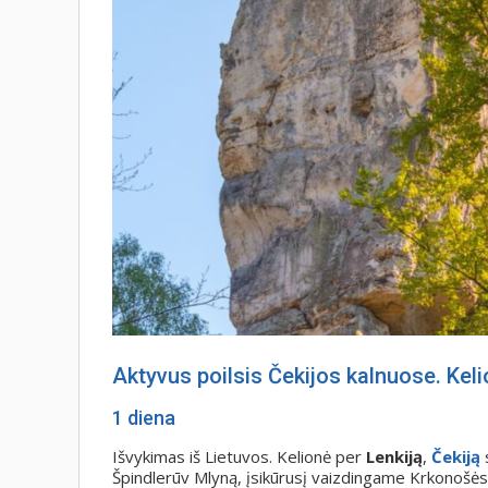
Aktyvus poilsis Čekijos kalnuose. Kel
1 diena
Išvykimas iš Lietuvos. Kelionė per
Lenkiją
,
Čekiją
s
Špindlerūv Mlyną, įsikūrusį vaizdingame Krkonošės 