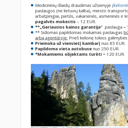
Medicininių išlaidų draudimas užsienyje
(
kelionė
paslaugos (ne lietuvių kalba), miesto transporto
arbatpinigiai, pietūs, vakarienės, asmeninės ir 
pagalvės mokestis
– 12 EUR.
**„Geriausios kainos garantija“
paslauga
–
** Siūlomas papildomas mokamas paslaugas
bū
arba agentūroje.
Prieš kelionę tokios galimybės ga
Priemoka už vienvietį kambarį
nuo 85 EUR.
Papildoma vieta autobuse
nuo 250 EUR.
*Mokamiems objektams turėti ~
120 EUR.