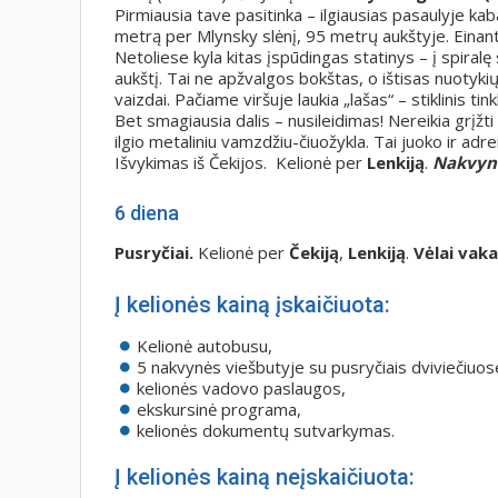
Pirmiausia tave pasitinka – ilgiausias pasaulyje kaba
metrą per Mlynsky slėnį, 95 metrų aukštyje. Einant 
Netoliese kyla kitas įspūdingas statinys – į spira
aukštį. Tai ne apžvalgos bokštas, o ištisas nuotyki
vaizdai. Pačiame viršuje laukia „lašas“ – stiklinis tink
Bet smagiausia dalis – nusileidimas! Nereikia grįžti
ilgio metaliniu vamzdžiu-čiuožykla. Tai juoko ir adr
Išvykimas iš Čekijos. Kelionė per
Lenkiją
.
Nakvynė
6 diena
Pusryčiai.
Kelionė per
Čekiją
,
Lenkiją
.
Vėlai vaka
Į kelionės kainą įskaičiuota:
Kelionė autobusu,
5 nakvynės viešbutyje su pusryčiais dviviečiuo
kelionės vadovo paslaugos,
ekskursinė programa,
kelionės dokumentų sutvarkymas.
Į kelionės kainą neįskaičiuota: