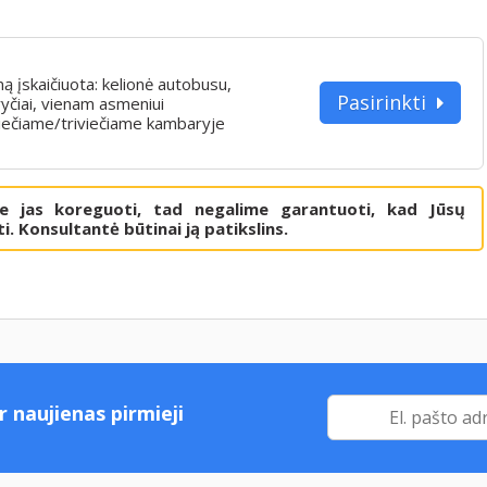
iną įskaičiuota: kelionė autobusu,
Pasirinkti
yčiai, vienam asmeniui
iečiame/triviečiame kambaryje
me jas koreguoti, tad negalime garantuoti, kad Jūsų
i. Konsultantė būtinai ją patikslins.
r naujienas pirmieji