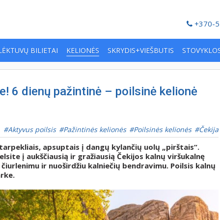
+370-5
LĖKTUVŲ BILIETAI
KELIONĖS
SKRYDIS+VIEŠBUTIS
STOVYKLO
! 6 dienų pažintinė – poilsinė kelionė
Aktyvus poilsis
Pažintinės kelionės
Poilsinės kelionės
Čekija
rpekliais, apsuptais į dangų kylančių uolų „pirštais“.
elsite į aukščiausią ir gražiausią Čekijos kalnų viršukalnę
iurlenimu ir nuoširdžiu kalniečių bendravimu. Poilsis kalnų
rke.