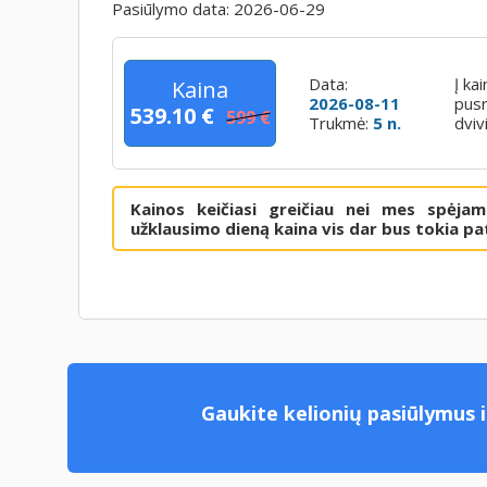
Pasiūlymo data:
2026-06-29
Data:
Į ka
Kaina
2026-08-11
pusr
539.10 €
599 €
Trukmė:
5 n.
dviv
Kainos keičiasi greičiau nei mes spėja
užklausimo dieną kaina vis dar bus tokia pat
Gaukite kelionių pasiūlymus i