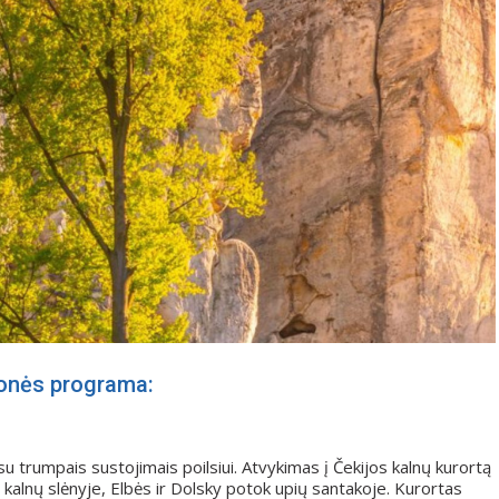
ionės programa:
u trumpais sustojimais poilsiui. Atvykimas į Čekijos kalnų kurortą
kalnų slėnyje, Elbės ir Dolsky potok upių santakoje. Kurortas