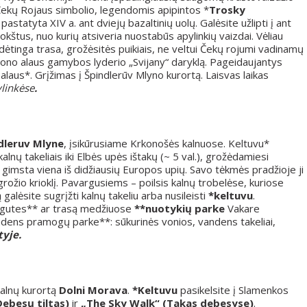
o Čekų Rojaus simbolio, legendomis apipintos *
Trosky
, pastatyta XIV a. ant dviejų bazaltinių uolų. Galėsite užlipti į ant
kštus, nuo kurių atsiveria nuostabūs apylinkių vaizdai. Vėliau
dėtinga trasa, grožėsitės puikiais, ne veltui Čekų rojumi vadinamų
giono alaus gamybos lyderio „Svijany“ daryklą. Pageidaujantys
 alaus*. Grįžimas į Špindlerūv Mlyno kurortą. Laisvas laikas
linkėse
.
dleruv Mlyne
, įsikūrusiame Krkonošės kalnuose. Keltuvu*
alnų takeliais iki Elbės upės ištakų (~ 5 val.), grožėdamiesi
imsta viena iš didžiausių Europos upių. Savo tėkmės pradžioje ji
rožio krioklį. Pavargusiems – poilsis kalnų trobelėse, kuriose
galėsite sugrįžti kalnų takeliu arba nusileisti
*keltuvu
.
rogutes** ar trasą medžiuose
**nuotykių parke
Vakare
dens pramogų parke**: sūkurinės vonios, vandens takeliai,
yje.
kalnų kurortą
Dolni Morava
.
*Keltuvu
pasikelsite į Slamenkos
Debesų tiltas)
ir
„The Sky Walk“ (Takas debesyse)
.