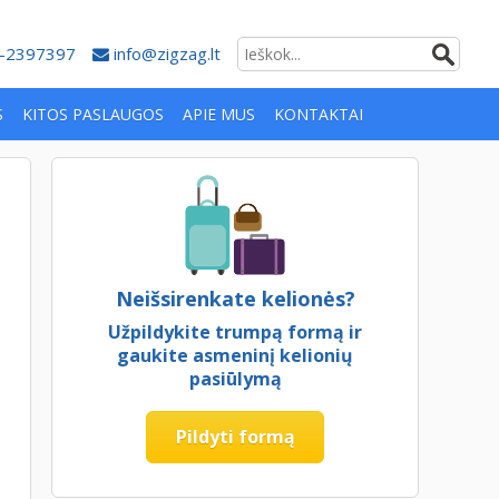
-2397397
info@zigzag.lt
S
KITOS PASLAUGOS
APIE MUS
KONTAKTAI
Neišsirenkate kelionės?
Užpildykite trumpą formą ir
gaukite asmeninį kelionių
pasiūlymą
Pildyti formą