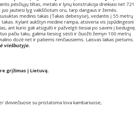
ntis pėsčiųjų tiltas, metalo ir lynų konstrukcija driekiasi net 721
juo jautiesi lyg vaikščiotum oru, tarp dangaus ir žemės.
lę susuktas medinis takas (Takas debesyse), vedantis į 55 metrų
ų takas. Kylant aukštyn medine rampa, atsiveria vis įspūdingesni
las, ant kurio gali atsigulti ir pažvelgti tiesiai po savimi į bedugnę.
 tuo pačiu taku, galima tiesiog sėsti ir čiuožti žemyn 100 metrų
enalino dozė net ir patiems rimčiausiems. Laisvas laikas pietums.
 viešbutyje.
re grįžimas į Lietuvą.
se/ dviviečiuose su pristatoma lova kambariuose,