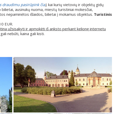
s draudimu pasirūpink čia
)
, kai kurių vietovių ir objektų gidų
 bilietai, ausinukų nuoma, miestų turistiniai mokesčiai,
kitos nepaminėtos išlaidos, bilietai į mokamus objektus.
Turistinis
10 EUR.
tina užsisakyti ir apmokėti iš anksto perkant kelionę internetu
li nebūti, kaina gali kisti.