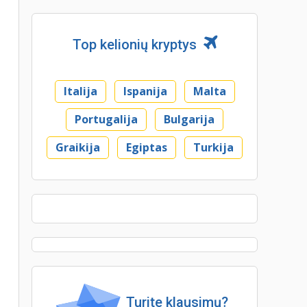
Top kelionių kryptys
Italija
Ispanija
Malta
Portugalija
Bulgarija
Graikija
Egiptas
Turkija
Turite klausimų?