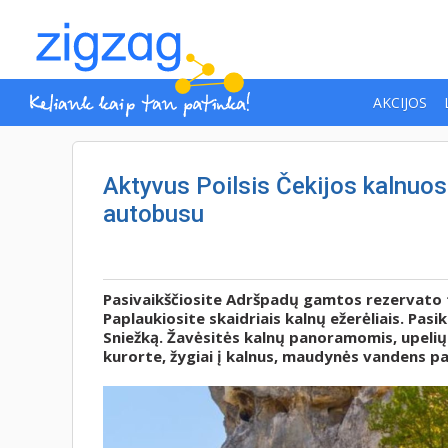
AKCIJOS
Aktyvus Poilsis Čekijos kalnuose
autobusu
Pasivaikščiosite Adršpadų gamtos rezervato ta
Paplaukiosite skaidriais kalnų ežerėliais. Pasik
Sniežką. Žavėsitės kalnų panoramomis, upelių č
kurorte, žygiai į kalnus, maudynės vandens pa