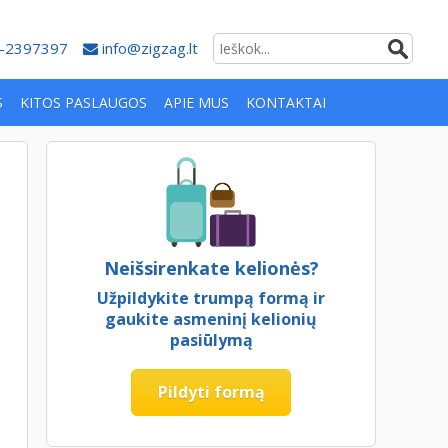
-2397397
info@zigzag.lt
S
KITOS PASLAUGOS
APIE MUS
KONTAKTAI
Neišsirenkate kelionės?
Užpildykite trumpą formą ir
gaukite asmeninį kelionių
pasiūlymą
Pildyti formą