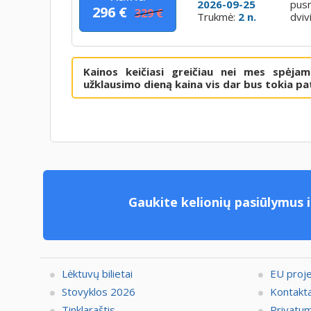
2026-09-25
pusr
296 €
329 €
Trukmė:
2 n.
dviv
Kainos keičiasi greičiau nei mes spėja
užklausimo dieną kaina vis dar bus tokia pat
Gaukite kelionių pasiūlymus i
Lėktuvų bilietai
EU proj
Stovyklos 2026
Kontakta
Tinklaraštis
Privatum