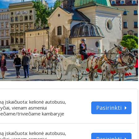
iną įskaičiuota: kelionė autobusu,
Pasirinkti
yčiai, vienam asmeniui
iečiame/triviečiame kambaryje
iną įskaičiuota: kelionė autobusu,
Pasirinkti
yčiai, vienam asmeniui