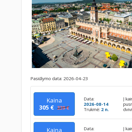
Pasiūlymo data:
2026-04-23
Data:
Į ka
Kaina
2026-08-14
pusr
305 €
339 €
Trukmė:
2 n.
dviv
Data:
Į ka
Kaina