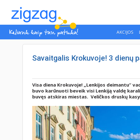
AKCIJOS
Savaitgalis Krokuvoje! 3 dienų 
Visa diena Krokuvoje! „Lenkijos deimantu“ vad
buvo karūnuoti beveik visi Lenkiją valdę karal
buvęs atskiras miestas. Veličkos druskų kasykl