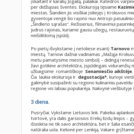
įskaitant ir karalių Jogailą, palaikai. Katedros va
per didžiąsias šventes. Ekskursiją tęsiame
Kazimi
miestas. Šiandien jis visiškai įsiliejęs į Krokuvos mi
gyventojai vengė šio rajono nuo Antrojo pasaulinio
„Šindlerio sąrašas“. Režisierius, filmavimui pasirin
judrus rajonas, kuriame gausu užeigų, restauruotų 
neišdildomą įspūdį.
Po pietų išvykstame į netoliese esantį
Tarnovo
m
miestų. Tarnow dažnai vadinamas „Mažąja Krokuva“ d
metu pamatysime miesto simbolį – didingą renes
žavi gotikine architektūra, įspūdingais viduramžių m
užbaigsime romantiškoje
Senamiesčio aikštėje
.
Čia laukia ekskursija ir
degustacija
*
, kurioje viet
galimybė susipažinti su regiono kulinariniu paveldu 
regione vis labiau populiarėja. Nakvynė viešbutyje
3 diena.
Pusryčiai. Vykstame Lietuvos link. Pakeliui aplankom
tvirtovė, yra dalis garsiosios Erelių lizdų linijos –
išsiskiria ne tik savo architektūra, bet ir šalia es
natūralia uola. Kelionė per Lenkiją. Vakare grįžtame