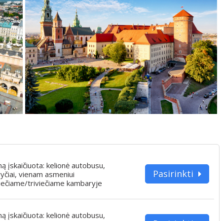
iną įskaičiuota: kelionė autobusu,
Pasirinkti
yčiai, vienam asmeniui
iečiame/triviečiame kambaryje
iną įskaičiuota: kelionė autobusu,