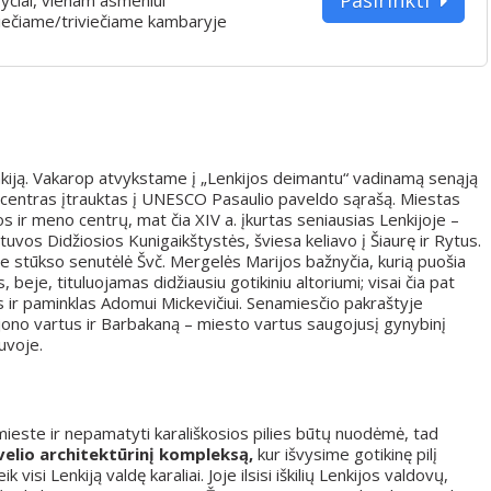
iečiame/triviečiame kambaryje
enkiją. Vakarop atvykstame į „Lenkijos deimantu“ vadinamą senąją
inis centras įtrauktas į UNESCO Pasaulio paveldo sąrašą. Miestas
s ir meno centrų, mat čia XIV a. įkurtas seniausias Lenkijoje –
tuvos Didžiosios Kunigaikštystės, šviesa keliavo į Šiaurę ir Rytus.
e stūkso senutėlė Švč. Mergelės Marijos bažnyčia, kurią puošia
 beje, tituluojamas didžiausiu gotikiniu altoriumi; visai čia pat
 ir paminklas Adomui Mickevičiui. Senamiesčio pakraštyje
jono vartus ir Barbakaną – miesto vartus saugojusį gynybinį
uvoje.
 mieste ir nepamatyti karališkosios pilies būtų nuodėmė, tad
velio architektūrinį kompleksą,
kur išvysime gotikinę pilį
 visi Lenkiją valdę karaliai. Joje ilsisi iškilių Lenkijos valdovų,