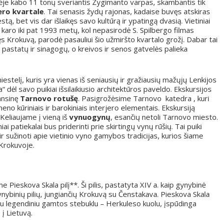
rpinėje kabo 11 tonų sveriantis Žygimanto varpas, skambantis tik
ero kvartale
. Tai senasis žydų rajonas, kadaise buvęs atskiras
estą, bet vis dar išlaikęs savo kultūrą ir ypatingą dvasią. Vietiniai
 karo iki pat 1993 metų, kol nepasirodė S. Spilbergo filmas
kęs Krokuvą, parodė pasauliui šio užmiršto kvartalo grožį. Dabar tai
pastatų ir sinagogų, o kreivos ir senos gatvelės palieka
iestelį, kuris yra vienas iš seniausių ir gražiausių mažųjų Lenkijos
ėl savo puikiai išsilaikiusio architektūros paveldo. Ekskursijos
ansinę
Tarnovo rotušę
. Pasigrožėsime Tarnovo katedra , kuri
eno kūriniais ir barokiniais interjero elementais. Ekskursiją
 Keliaujame į vieną iš
vynuogynų
, esančių netoli Tarnovo miesto.
iniai patiekalai bus priderinti prie skirtingų vynų rūšių. Tai puiki
ir sužinoti apie vietinio vyno gamybos tradicijas, kurios šiame
 Krokuvoje.
e Pieskova Skala pilį**. Ši pilis, pastatyta XIV a. kaip gynybinė
 gynybinių pilių, jungiančių Krokuvą su Čenstakava. Pieskova Skala
ančiu legendiniu gamtos stebuklu – Herkuleso kuolu, įspūdinga
 į Lietuvą.