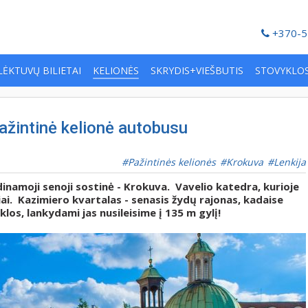
+370-5
LĖKTUVŲ BILIETAI
KELIONĖS
SKRYDIS+VIEŠBUTIS
STOVYKLO
pažintinė kelionė autobusu
Pažintinės kelionės
Krokuva
Lenkija
inamoji senoji sostinė - Krokuva. Vavelio katedra, kurioje
iai. Kazimiero kvartalas - senasis žydų rajonas, kadaise
os, lankydami jas nusileisime į 135 m gylį!