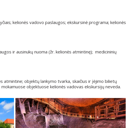
yčiais; kelionės vadovo paslaugos; ekskursinė programa; kelionės
laugos ir ausinukų nuoma (žr. kelionės atmintinę); medicininių
ės atmintine; objektų lankymo tvarka, skaičius ir įėjimo bilietų
uose mokamuose objektuose kelionės vadovas ekskursijų neveda.