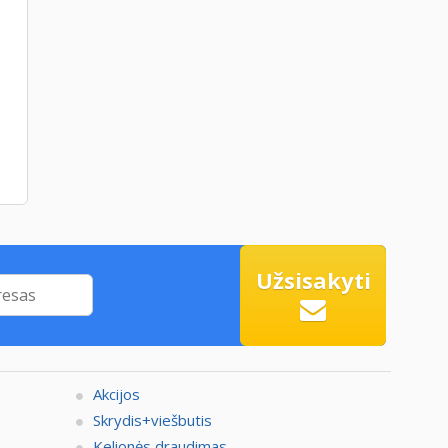
Užsisakyti
Akcijos
Skrydis+viešbutis
Kelionės draudimas