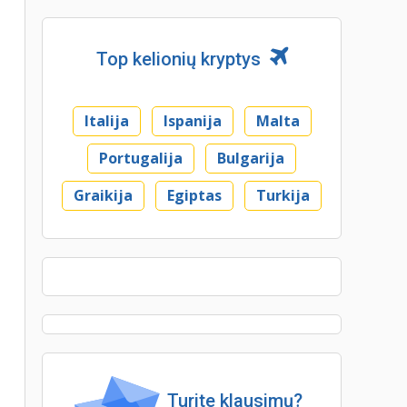
Top kelionių kryptys
Italija
Ispanija
Malta
Portugalija
Bulgarija
Graikija
Egiptas
Turkija
Turite klausimų?