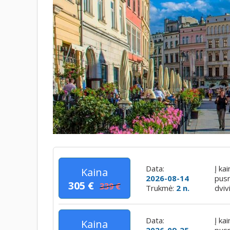
Data:
Į ka
Kaina
2026-08-14
pusr
305 €
339 €
Trukmė:
2 n.
dviv
Data:
Į ka
Kaina
2026-09-25
pusr