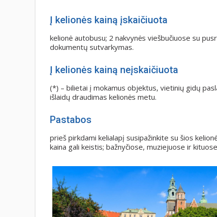
Į kelionės kainą įskaičiuota
kelionė autobusu; 2 nakvynės viešbučiuose su pusr
dokumentų sutvarkymas.
Į kelionės kainą neįskaičiuota
(*) – bilietai į mokamus objektus, vietinių gidų pas
išlaidų draudimas kelionės metu.
Pastabos
prieš pirkdami kelialapį susipažinkite su šios kelion
kaina gali keistis; bažnyčiose, muziejuose ir kit