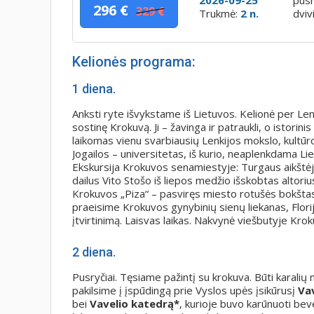
296 €
329 €
Trukmė:
2 n.
dviv
Kelionės programa:
1 diena.
Anksti ryte išvykstame iš Lietuvos. Kelionė per L
sostinę Krokuvą. Ji – žavinga ir patraukli, o istor
laikomas vienu svarbiausių Lenkijos mokslo, kultūro
Jogailos – universitetas, iš kurio, neaplenkdama Lie
Ekskursija Krokuvos senamiestyje: Turgaus aikštėj
dailus Vito Stošo iš liepos medžio išskobtas altorius,
Krokuvos „Piza“ – pasviręs miesto rotušės bokštas
praeisime Krokuvos gynybinių sienų liekanas, Flori
įtvirtinimą. Laisvas laikas. Nakvynė viešbutyje Krok
2 diena.
Pusryčiai. Tęsiame pažintį su krokuva. Būti karalių
pakilsime į įspūdingą prie Vyslos upės įsikūrusį
Va
bei
Vavelio katedrą*
, kurioje buvo karūnuoti beveik