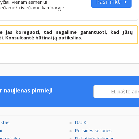
Pasirinkti
yčiai, vienam asmeniui
iečiame/triviečiame kambaryje
me jas koreguoti, tad negalime garantuoti, kad Jūsų
i. Konsultantė būtinai ją patikslins.
r naujienas pirmieji
ektas
D.U.K.
i
Poilsinės kelionės
o politika
Pažintinės kelionės