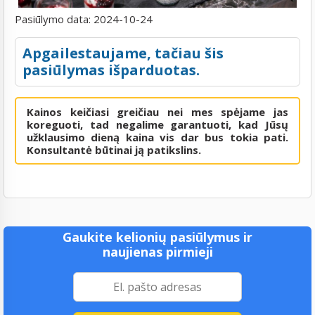
Pasiūlymo data:
2024-10-24
Apgailestaujame, tačiau šis
pasiūlymas išparduotas.
Kainos keičiasi greičiau nei mes spėjame jas
koreguoti, tad negalime garantuoti, kad Jūsų
užklausimo dieną kaina vis dar bus tokia pati.
Konsultantė būtinai ją patikslins.
Gaukite kelionių pasiūlymus ir
naujienas pirmieji