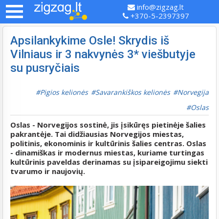
info@zigzag.lt
+370-5-2397397
Apsilankykime Osle! Skrydis iš
Vilniaus ir 3 nakvynės 3* viešbutyje
su pusryčiais
Pigios kelionės
Savarankiškos kelionės
Norvegija
Oslas
Oslas - Norvegijos sostinė, jis įsikūręs pietinėje šalies
pakrantėje. Tai didžiausias Norvegijos miestas,
politinis, ekonominis ir kultūrinis šalies centras.
Oslas
- dinamiškas ir modernus miestas, kuriame turtingas
kultūrinis paveldas derinamas su įsipareigojimu siekti
tvarumo ir naujovių.