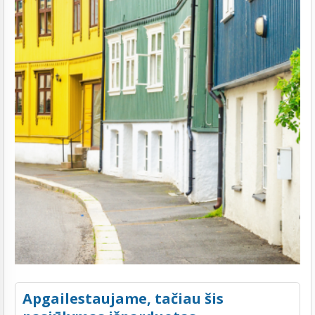
Apgailestaujame, tačiau šis