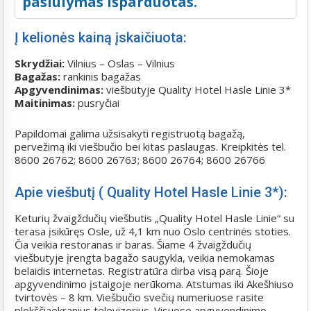
pasiūlymas išparduotas.
Į kelionės kainą įskaičiuota:
Skrydžiai:
Vilnius – Oslas – Vilnius
Bagažas:
rankinis bagažas
Apgyvendinimas:
viešbutyje Quality Hotel Hasle Linie 3*
Maitinimas:
pusryčiai
Papildomai galima užsisakyti registruotą bagažą,
pervežimą iki viešbučio bei kitas paslaugas. Kreipkitės tel.
8600 26762; 8600 26763; 8600 26764; 8600 26766
Apie viešbutį ( Quality Hotel Hasle Linie 3*):
Keturių žvaigždučių viešbutis „Quality Hotel Hasle Linie“ su
terasa įsikūręs Osle, už 4,1 km nuo Oslo centrinės stoties.
Čia veikia restoranas ir baras. Šiame 4 žvaigždučių
viešbutyje įrengta bagažo saugykla, veikia nemokamas
belaidis internetas. Registratūra dirba visą parą. Šioje
apgyvendinimo įstaigoje nerūkoma. Atstumas iki Akešhiuso
tvirtovės – 8 km. Viešbučio svečių numeriuose rasite
plokščiaekranius televizorius. Visuose apgyvendinimo