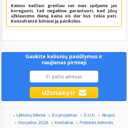
Kainos keičiasi greičiau nei mes spėjame jas
koreguoti, tad negalime garantuoti, kad Jūsų
užklausimo dieną kaina vis dar bus tokia pati.
Konsultantė būtinai ją patikslins.
Gaukite kelionių pasiūlymus ir
naujienas pirmieji
Užsisakyti
Lėktuvų bilietai
EU projektas
D.U.K.
Akcijos
Stovyklos 2026
Kontaktai
Poilsinės kelionės