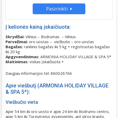
Pasirinkti
Į kelionės kainą įskaičiuota:
Skrydžiai:
Vilnius – Bodrumas – Vilnius
Pervežimai:
oro uostas – viešbutis – oro uostas
Bagažas:
rankinis bagažas iki 5 kg + registruotas bagažas
iki 20 kg
Apgyvendinimas:
ARMONIA HOLIDAY VILLAGE & SPA 5*
Maitinimas:
viskas įskaičiuota +
Daugiau informacijos tel: 860026766
Apie viešbutį (ARMONIA HOLIDAY VILLAGE
& SPA 5*):
Viešbučio vieta
Apie 54 km iki oro uosto ir
apie 24 km iki Bodrumo centro,
apie 5 km iki Turgutreiso gyvenvietės, ant jūros kranto.