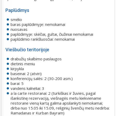
Paplūdimys
smėlio
baras paplūdimyje: nemokamai
nuosavas
paplūdimyje: skėčiai, gultai, čiužiniai nemokamai
paplūdimio rankšluosčiai: nemokamai
Viešbučio teritorijoje
drabužių skalbimo paslaugos
dietinis meniu
kirpykla
baseinai: 2 (atviri)
konferencijų salės: 2 (30-200 asm.)
barai: 5
vandens kalneliai: 3
a la carte restoranai: 2 (turkiškas ir žuvies, pagal
išankstinę rezervaciją, viešnagės metu kiekviename
restorane vieną kartą galima apsilankyti nemokamai;
dirba nuo 15.05 iki 15.09, religinių švenčių metu nedirba:
Ramadanas ir Kurban Bayram)