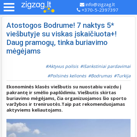
info@zigzag.lt
+370-5-2397397
Atostogos Bodrume! 7 naktys 5*
viešbutyje su viskas įskaičiuota+!
Daug pramogų, tinka buriavimo
mėgėjams
Aktyvus poilsis
Išankstiniai pardavimai
Poilsinės kelionės
Bodrumas
Turkija
Ekonominės klasės viešbutis su nuostabiu vaizdu į
pakrantę ir smėlio paplūdimiu. Viešbutis skirtas
buriavimo mėgėjams, čia organizuojamos šio sporto
varžybos ir treniruotės.Taip pat rekomenduojamas
aktyviems keliautojams.