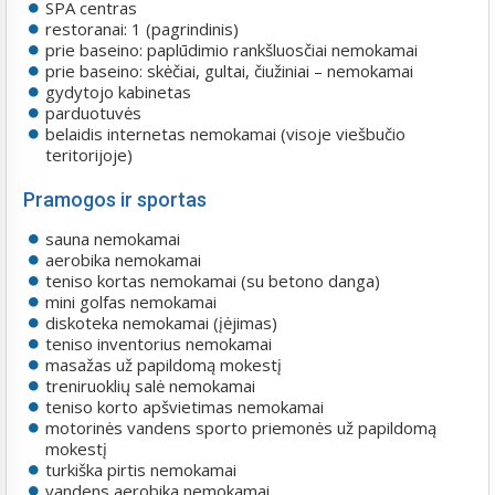
SPA centras
restoranai: 1 (pagrindinis)
prie baseino: paplūdimio rankšluosčiai nemokamai
prie baseino: skėčiai, gultai, čiužiniai – nemokamai
gydytojo kabinetas
parduotuvės
belaidis internetas nemokamai (visoje viešbučio
teritorijoje)
Pramogos ir sportas
sauna nemokamai
aerobika nemokamai
teniso kortas nemokamai (su betono danga)
mini golfas nemokamai
diskoteka nemokamai (įėjimas)
teniso inventorius nemokamai
masažas už papildomą mokestį
treniruoklių salė nemokamai
teniso korto apšvietimas nemokamai
motorinės vandens sporto priemonės už papildomą
mokestį
turkiška pirtis nemokamai
vandens aerobika nemokamai