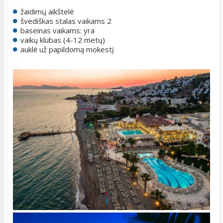
žaidimų aikštelė
švediškas stalas vaikams 2
baseinas vaikams: yra
vaikų klubas (4-12 metų)
auklė už papildomą mokestį