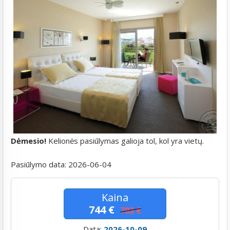
Dėmesio!
Kelionės pasiūlymas galioja tol, kol yra vietų.
Pasiūlymo data:
2026-06-04
Kaina
744 €
783 €
Data:
2026-10-09