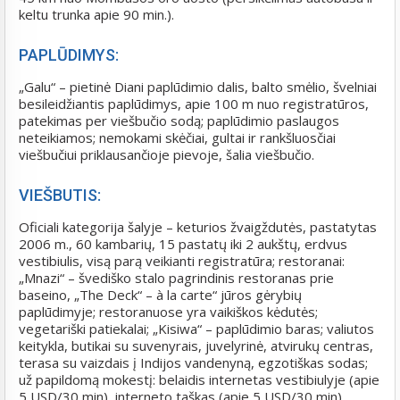
keltu trunka apie 90 min.).
PAPLŪDIMYS:
„Galu“ – pietinė Diani paplūdimio dalis, balto smėlio, švelniai
besileidžiantis paplūdimys, apie 100 m nuo registratūros,
patekimas per viešbučio sodą; paplūdimio paslaugos
neteikiamos; nemokami skėčiai, gultai ir rankšluosčiai
viešbučiui priklausančioje pievoje, šalia viešbučio.
VIEŠBUTIS:
Oficiali kategorija šalyje – keturios žvaigždutės, pastatytas
2006 m., 60 kambarių, 15 pastatų iki 2 aukštų, erdvus
vestibiulis, visą parą veikianti registratūra; restoranai:
„Mnazi“ – švediško stalo pagrindinis restoranas prie
baseino, „The Deck“ – à la carte“ jūros gėrybių
paplūdimyje; restoranuose yra vaikiškos kėdutės;
vegetariški patiekalai; „Kisiwa“ – paplūdimio baras; valiutos
keitykla, butikai su suvenyrais, juvelyrinė, atvirukų centras,
terasa su vaizdais į Indijos vandenyną, egzotiškas sodas;
už papildomą mokestį: belaidis internetas vestibiulyje (apie
5 USD/30 min), interneto taškas (apie 5 USD/30 min),