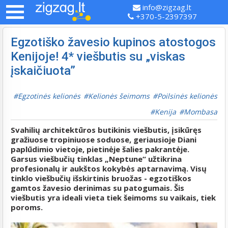
info@zigzag.lt
+370-5-2397397
Egzotiško žavesio kupinos atostogos
Kenijoje! 4* viešbutis su „viskas
įskaičiuota”
Egzotinės kelionės
Kelionės šeimoms
Poilsinės kelionės
Kenija
Mombasa
Svahilių architektūros butikinis viešbutis, įsikūręs
gražiuose tropiniuose soduose, geriausioje Diani
paplūdimio vietoje, pietinėje šalies pakrantėje.
Garsus viešbučių tinklas „Neptune“ užtikrina
profesionalų ir aukštos kokybės aptarnavimą. Visų
tinklo viešbučių išskirtinis bruožas - egzotiškos
gamtos žavesio derinimas su patogumais. Šis
viešbutis yra ideali vieta tiek šeimoms su vaikais, tiek
poroms.