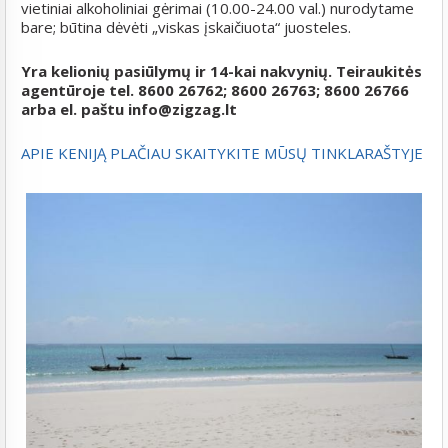
vietiniai alkoholiniai gėrimai (10.00-24.00 val.) nurodytame
bare; būtina dėvėti „viskas įskaičiuota“ juosteles.
Yra kelionių pasiūlymų ir 14-kai nakvynių. Teiraukitės
agentūroje tel. 8600 26762; 8600 26763; 8600 26766
arba el. paštu info@zigzag.lt
APIE KENIJĄ PLAČIAU SKAITYKITE MŪSŲ TINKLARAŠTYJE