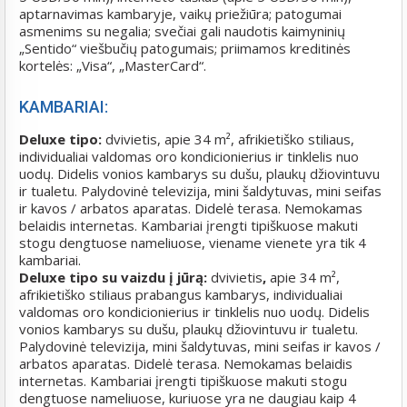
aptarnavimas kambaryje, vaikų priežiūra; patogumai
asmenims su negalia; svečiai gali naudotis kaimyninių
„Sentido“ viešbučių patogumais; priimamos kreditinės
kortelės: „Visa“, „MasterCard“.
KAMBARIAI:
Deluxe tipo:
dvivietis, apie 34 m², afrikietiško stiliaus,
individualiai valdomas oro kondicionierius ir tinklelis nuo
uodų. Didelis vonios kambarys su dušu, plaukų džiovintuvu
ir tualetu. Palydovinė televizija, mini šaldytuvas, mini seifas
ir kavos / arbatos aparatas. Didelė terasa. Nemokamas
belaidis internetas. Kambariai įrengti tipiškuose makuti
stogu dengtuose nameliuose, viename vienete yra tik 4
kambariai.
Deluxe tipo su vaizdu į jūrą:
dvivietis
,
apie 34 m²,
afrikietiško stiliaus prabangus kambarys, individualiai
valdomas oro kondicionierius ir tinklelis nuo uodų. Didelis
vonios kambarys su dušu, plaukų džiovintuvu ir tualetu.
Palydovinė televizija, mini šaldytuvas, mini seifas ir kavos /
arbatos aparatas. Didelė terasa. Nemokamas belaidis
internetas. Kambariai įrengti tipiškuose makuti stogu
dengtuose nameliuose, kuriuose yra ne daugiau kaip 4