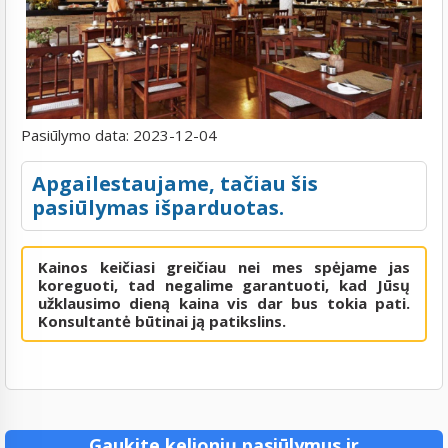
Pasiūlymo data:
2023-12-04
Apgailestaujame, tačiau šis
pasiūlymas išparduotas.
Kainos keičiasi greičiau nei mes spėjame jas
koreguoti, tad negalime garantuoti, kad Jūsų
užklausimo dieną kaina vis dar bus tokia pati.
Konsultantė būtinai ją patikslins.
Gaukite kelionių pasiūlymus ir