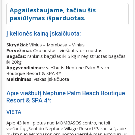
Apgailestaujame, tačiau šis
pasiūlymas išparduotas.
Į kelionės kainą įskaičiuota:
Skrydžiai:
Vilnius – Mombasa – Vilnius
Pervežimai:
Oro uostas- viešbutis-oro uostas
Bagažas:
rankinis bagažas iki 5 kg ir registruotas bagažas
iki 20kg
Apgyvendinimas:
viešbutis Neptune Palm Beach
Boutique Resort & SPA
4*
Maitinimas:
viskas įskaičiuota
Apie viešbutį
Neptune Palm Beach Boutique
Resort & SPA
4*:
VIETA:
Apie 43 km į pietus nuo MOMBASOS centro, netoli
viešbučių „Sentido Neptune Village Resort/Paradise“; apie
45 km nuo Mombasos oro uosto (persikėlimas autobusu ir