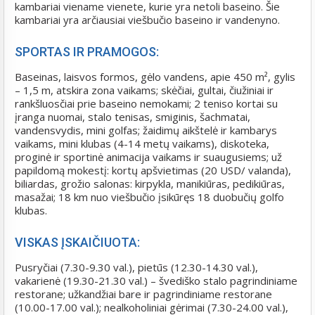
kambariai viename vienete, kurie yra netoli baseino. Šie
kambariai yra arčiausiai viešbučio baseino ir vandenyno.
SPORTAS IR PRAMOGOS:
Baseinas, laisvos formos, gėlo vandens, apie 450 m², gylis
– 1,5 m, atskira zona vaikams; skėčiai, gultai, čiužiniai ir
rankšluosčiai prie baseino nemokami; 2 teniso kortai su
įranga nuomai, stalo tenisas, smiginis, šachmatai,
vandensvydis, mini golfas; žaidimų aikštelė ir kambarys
vaikams, mini klubas (4-14 metų vaikams), diskoteka,
proginė ir sportinė animacija vaikams ir suaugusiems; už
papildomą mokestį: kortų apšvietimas (20 USD/ valanda),
biliardas, grožio salonas: kirpykla, manikiūras, pedikiūras,
masažai; 18 km nuo viešbučio įsikūręs 18 duobučių golfo
klubas.
VISKAS ĮSKAIČIUOTA:
Pusryčiai (7.30-9.30 val.), pietūs (12.30-14.30 val.),
vakarienė (19.30-21.30 val.) – švediško stalo pagrindiniame
restorane; užkandžiai bare ir pagrindiniame restorane
(10.00-17.00 val.); nealkoholiniai gėrimai (7.30-24.00 val.),