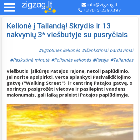
info@zigzag.lt
+370-5-2397397
Kelionė į Tailandą! Skrydis ir 13
nakvynių 3* viešbutyje su pusryčiais
Egzotinės kelionės
Išankstiniai pardavimai
Paskutinė minutė
Poilsinės kelionės
Pataja
Tailandas
Viešbutis įsikūręs Patajos rajone, netoli paplūdimio.
Jei norite apsipirkti, verta aplankyti Pasivaikščiojimo
gatvę ("Walking Street") ir centrinę Patajos gatvę, o
norintys pasigrožėti vietove ir pasilepinti vandens
malonumais, gali laiką praleisti Patajos paplūdimyje.