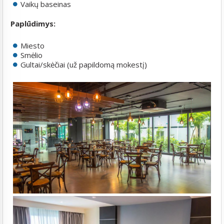
Vaikų baseinas
Paplūdimys:
Miesto
Smėlio
Gultai/skėčiai (už papildomą mokestį)