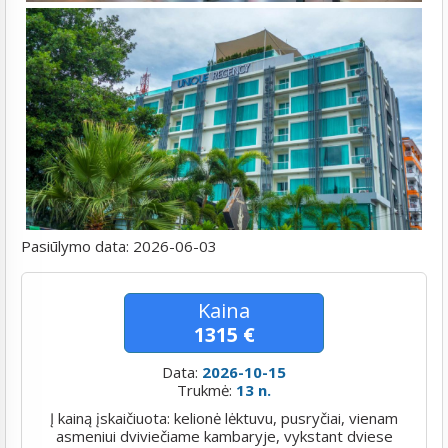
Pasiūlymo data:
2026-06-03
Kaina
1315 €
Data:
2026-10-15
Trukmė:
13 n.
Į kainą įskaičiuota: kelionė lėktuvu, pusryčiai, vienam
asmeniui dviviečiame kambaryje, vykstant dviese