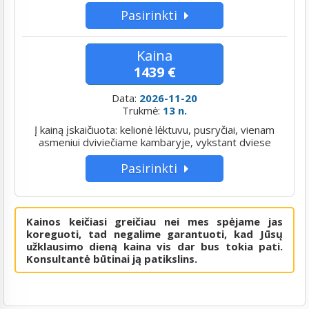
Pasirinkti
Kaina
1439 €
Data:
2026-11-20
Trukmė:
13 n.
Į kainą įskaičiuota: kelionė lėktuvu, pusryčiai, vienam
asmeniui dviviečiame kambaryje, vykstant dviese
Pasirinkti
Kainos keičiasi greičiau nei mes spėjame jas
koreguoti, tad negalime garantuoti, kad Jūsų
užklausimo dieną kaina vis dar bus tokia pati.
Konsultantė būtinai ją patikslins.