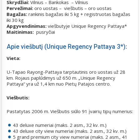
Skrydžiai:
Vilnius – Bankokas – Vilnius
Pervežimai:
oro uostas – viešbutis – oro uostas
Bagažas:
rankinis bagažas iki 5 kg + registruotas bagažas
iki 30 kg
Apgyvendinimas:
viešbutyje Unique Regency Pattaya*
Maitinimas:
pusryčiai
Apie viešbutį (Unique Regency Pattaya 3*):
Vieta:
U-Tapao Rayong-Pattaya tarptautinis oro uostas už 28
km. Rojaus paplūdimys už 650 m. „Unique Regency
Pattaya“ yra už 1,4 km nuo Pietų Patajos centro.
Viešbutis:
Pastatytas 2006 m. Viešbutis siūlo 91 įvairių tipų numerius:
43 deluxe numeriai (maks. 2 asm., 32 kv. m.)
43 deluxe city view numeriai (maks. 2 asm., 32 kv. m.)
5 grand premium city view numeriai (maks. 2 asm., 41