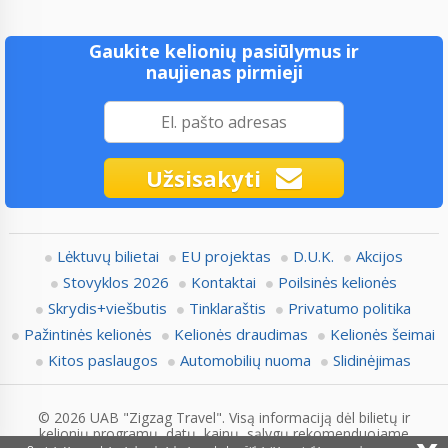
Gaukite kelionių pasiūlymus ir
naujienas pirmieji
Užsisakyti
Lėktuvų bilietai
EU projektas
D.U.K.
Akcijos
Stovyklos 2026
Kontaktai
Poilsinės kelionės
Skrydis+viešbutis
Tinklaraštis
Privatumo politika
Pažintinės kelionės
Kelionės draudimas
Kelionės šeimai
Kitos paslaugos
Automobilių nuoma
Slidinėjimas
© 2026 UAB "Zigzag Travel". Visą informaciją dėl bilietų ir
kelionių programų, datų, kainų, sąlygų rekomenduojame