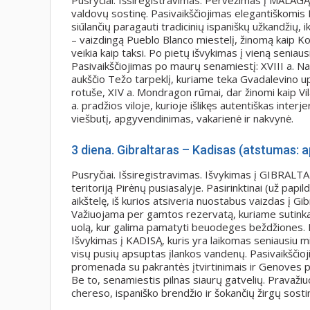
Pusryčiai. Išsiregistravimas. Pervežimas į MALAGĄ 
valdovų sostinę. Pasivaikščiojimas elegantiškomis 
siūlančių paragauti tradicinių ispaniškų užkandžių, 
– vaizdingą Pueblo Blanco miestelį, žinomą kaip Kos
veikia kaip taksi. Po pietų išvykimas į vieną seniau
Pasivaikščiojimas po maurų senamiestį: XVIII a. Nau
aukščio Težo tarpeklį, kuriame teka Gvadalevino u
rotuše, XIV a. Mondragon rūmai, dar žinomi kaip V
a. pradžios viloje, kurioje išlikęs autentiškas interj
viešbutį, apgyvendinimas, vakarienė ir nakvynė.
3 diena. Gibraltaras – Kadisas (atstumas: 
Pusryčiai. Išsiregistravimas. Išvykimas į GIBRALTAR
teritoriją Pirėnų pusiasalyje. Pasirinktinai (už p
aikštelę, iš kurios atsiveria nuostabus vaizdas į Gi
Važiuojama per gamtos rezervatą, kuriame sutinkama
uolą, kur galima pamatyti beuodeges beždžiones. La
Išvykimas į KADISĄ, kuris yra laikomas seniausiu m
visų pusių apsuptas įlankos vandenų. Pasivaikščio
promenada su pakrantės įtvirtinimais ir Genoves pa
Be to, senamiestis pilnas siaurų gatvelių. Pravaži
chereso, ispaniško brendžio ir šokančių žirgų sost