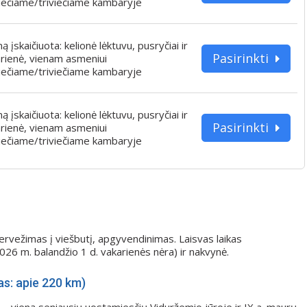
iečiame/triviečiame kambaryje
iną įskaičiuota: kelionė lėktuvu, pusryčiai ir
Pasirinkti
rienė, vienam asmeniui
iečiame/triviečiame kambaryje
iną įskaičiuota: kelionė lėktuvu, pusryčiai ir
Pasirinkti
rienė, vienam asmeniui
iečiame/triviečiame kambaryje
Pervežimas į viešbutį, apgyvendinimas. Laisvas laikas
026 m. balandžio 1 d. vakarienės nėra) ir nakvynė.
s: apie 220 km)