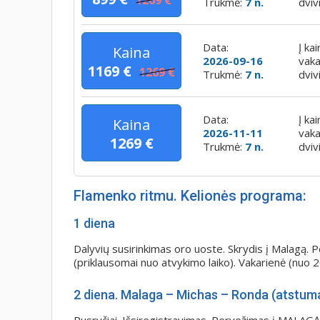
1269 €
Trukmė:
7 n.
dviv
Data:
Į ka
Kaina
2026-09-16
vaka
1169 €
1269 €
Trukmė:
7 n.
dviv
Data:
Į ka
Kaina
2026-11-11
vaka
1269 €
Trukmė:
7 n.
dviv
Flamenko ritmu. Kelionės programa:
1 diena
Dalyvių susirinkimas oro uoste. Skrydis į Malagą. 
(priklausomai nuo atvykimo laiko). Vakarienė (nuo 2
2 diena. Malaga – Michas – Ronda (atstuma