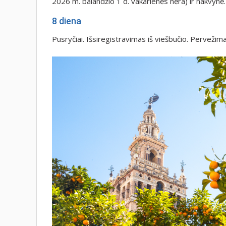
2026 m. balandžio 1 d. vakarienės nėra) ir nakvynė.
8 diena
Pusryčiai. Išsiregistravimas iš viešbučio. Pervežima