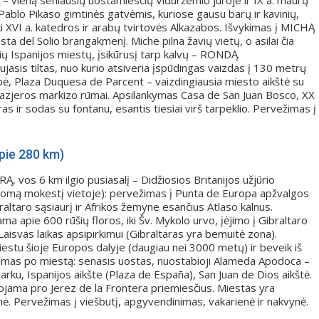
– vieną seniausių uostamiesčių Viduržemio jūroje ir IX a. maurų
Pablo Pikaso gimtinės gatvėmis, kuriose gausu barų ir kavinių,
iki XVI a. katedros ir arabų tvirtovės Alkazabos. Išvykimas į MICHĄ
ta del Solio brangakmenį. Miche pilna žavių vietų, o asilai čia
sių Ispanijos miestų, įsikūrusį tarp kalvų – RONDĄ.
jasis tiltas, nuo kurio atsiveria įspūdingas vaizdas į 130 metrų
pė, Plaza Duquesa de Parcent – vaizdingiausia miesto aikštė su
ilazjeros markizo rūmai. Apsilankymas Casa de San Juan Bosco, XX
eras ir sodas su fontanu, esantis tiesiai virš tarpeklio. Pervežimas į
apie 280 km)
Ą, vos 6 km ilgio pusiasalį – Didžiosios Britanijos užjūrio
apildomą mokestį vietoje): pervežimas į Punta de Europa apžvalgos
braltaro sąsiaurį ir Afrikos žemyne esančius Atlaso kalnus.
 apie 600 rūšių floros, iki Šv. Mykolo urvo, įėjimo į Gibraltaro
isvas laikas apsipirkimui (Gibraltaras yra bemuitė zona).
iestu šioje Europos dalyje (daugiau nei 3000 metų) ir beveik iš
jimas po miestą: senasis uostas, nuostabioji Alameda Apodoca –
rku, Ispanijos aikšte (Plaza de España), San Juan de Dios aikštė.
uojama pro Jerez de la Frontera priemiesčius. Miestas yra
inė. Pervežimas į viešbutį, apgyvendinimas, vakarienė ir nakvynė.