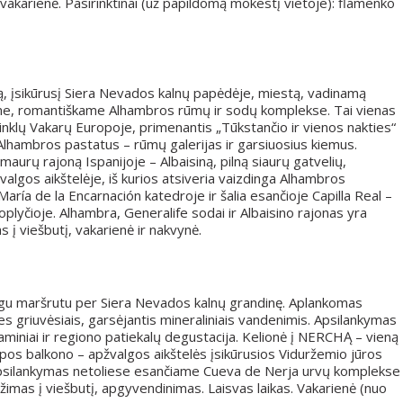
akarienė. Pasirinktinai (už papildomą mokestį vietoje): flamenko
ą, įsikūrusį Siera Nevados kalnų papėdėje, miestą, vadinamą
ame, romantiškame Alhambros rūmų ir sodų komplekse. Tai vienas
inklų Vakarų Europoje, primenantis „Tūkstančio ir vienos nakties“
Alhambros pastatus – rūmų galerijas ir garsiuosius kiemus.
maurų rajoną Ispanijoje – Albaisiną, pilną siaurų gatvelių,
valgos aikštelėje, iš kurios atsiveria vaizdinga Alhambros
ría de la Encarnación katedroje ir šalia esančioje Capilla Real –
oplyčioje. Alhambra, Generalife sodai ir Albaisino rajonas yra
 į viešbutį, vakarienė ir nakvynė.
dingu maršrutu per Siera Nevados kalnų grandinę. Aplankomas
ies griuvėsiais, garsėjantis mineraliniais vandenimis. Apsilankymas
aminiai ir regiono patiekalų degustacija. Kelionė į NERCHĄ – vieną
opos balkono – apžvalgos aikštelės įsikūrusios Viduržemio jūros
 Apsilankymas netoliese esančiame Cueva de Nerja urvų komplekse
rvežimas į viešbutį, apgyvendinimas. Laisvas laikas. Vakarienė (nuo