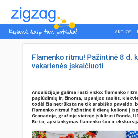
AKCIJOS
Flamenko ritmu! Pažintinė 8 d. ke
vakarienės įskaičiuoti
Andalūzijoje galima rasti visko: flamenko ritm
paplūdimių ir, žinoma, Ispanijos saulės. Kiekv
todėl čia netrūksta ne tik arabiško paveldo, be
Flamenko ritmu! Pažintinė 8 dienų kelionė į Isp
Granadoje, gražioje vietoje įsikūrusi Ronda, U
Be to, apsilankymas flamenko šou ir ekskursij