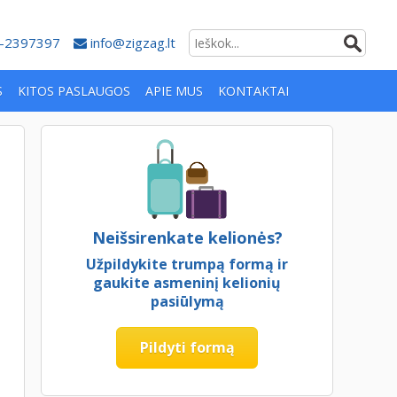
-2397397
info@zigzag.lt
S
KITOS PASLAUGOS
APIE MUS
KONTAKTAI
Neišsirenkate kelionės?
Užpildykite trumpą formą ir
gaukite asmeninį kelionių
pasiūlymą
Pildyti formą