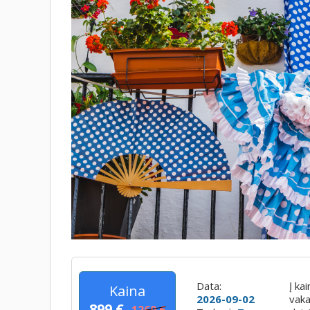
Data:
Į ka
Kaina
2026-09-02
vaka
899 €