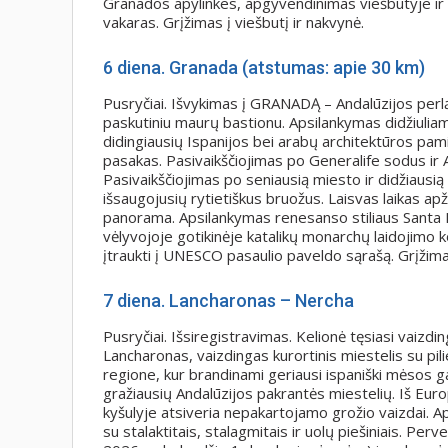
Granados apylinkes, apgyvendinimas viešbutyje ir v
vakaras. Grįžimas į viešbutį ir nakvynė.
6 diena. Granada (atstumas: apie 30 km)
Pusryčiai. Išvykimas į GRANADĄ – Andalūzijos perl
paskutiniu maurų bastionu. Apsilankymas didžiuli
didingiausių Ispanijos bei arabų architektūros pam
pasakas. Pasivaikščiojimas po Generalife sodus ir 
Pasivaikščiojimas po seniausią miesto ir didžiausią 
išsaugojusių rytietiškus bruožus. Laisvas laikas apž
panorama. Apsilankymas renesanso stiliaus Santa Ma
vėlyvojoje gotikinėje katalikų monarchų laidojimo k
įtraukti į UNESCO pasaulio paveldo sąrašą. Grįžimas
7 diena. Lancharonas – Nercha
Pusryčiai. Išsiregistravimas. Kelionė tęsiasi vaiz
Lancharonas, vaizdingas kurortinis miestelis su pil
regione, kur brandinami geriausi ispaniški mėsos g
gražiausių Andalūzijos pakrantės miestelių. Iš Eur
kyšulyje atsiveria nepakartojamo grožio vaizdai.
su stalaktitais, stalagmitais ir uolų piešiniais. Pe