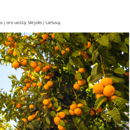
s į oro uostą. Skrydis į Lietuvą.