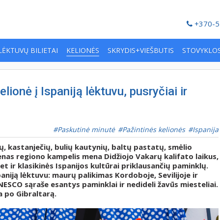
+370-5
LĖKTUVŲ BILIETAI
KELIONĖS
SKRYDIS+VIEŠBUTIS
STOVYKLO
lionė į Ispaniją lėktuvu, pusryčiai ir
Paskutinė minutė
Pažintinės kelionės
Ispanija
ų, kastanječių, bulių kautynių, baltų pastatų, smėlio
ienas regiono kampelis mena Didžiojo Vakarų kalifato laikus,
t ir klasikinės Ispanijos kultūrai priklausančių paminklų.
aniją lėktuvu: maurų palikimas Kordoboje, Sevilijoje ir
NESCO sąraše esantys paminklai ir nedideli žavūs miesteliai.
a po Gibraltarą.