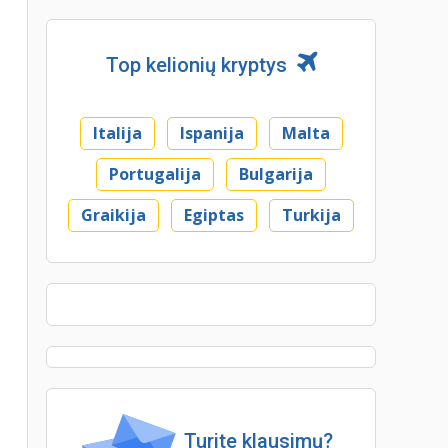
Top kelionių kryptys
Italija
Ispanija
Malta
Portugalija
Bulgarija
Graikija
Egiptas
Turkija
Turite klausimų?