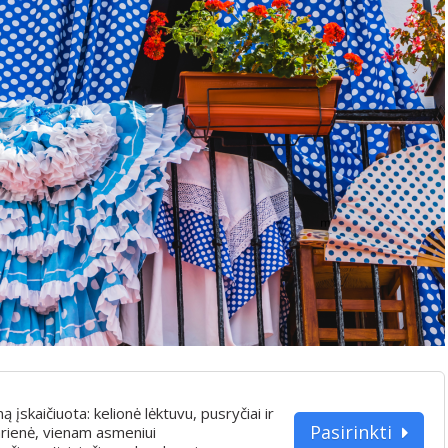
iną įskaičiuota: kelionė lėktuvu, pusryčiai ir
Pasirinkti
rienė, vienam asmeniui