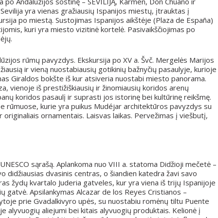
ija po Andalūzijos sostinę – SEVILIJĄ, Karmen, Don Chuano ir
evilija yra vienas gražiausių Ispanijos miestų, įtrauktas į
sija po miestą. Sustojimas Ispanijos aikštėje (Plaza de España)
mis, kuri yra miesto vizitinė kortelė. Pasivaikščiojimas po
ėjų.
lūzijos rūmų pavyzdys. Ekskursija po XV a. Švč. Mergelės Marijos
ausią ir vieną nuostabiausių gotikinių bažnyčių pasaulyje, kurioje
mas Giraldos bokšte iš kur atsiveria nuostabi miesto panorama.
 vienoje iš prestižiškiausių ir žinomiausių koridos arenų
panų koridos pasaulį ir suprasti jos istorinę bei kultūrinę reikšmę.
se rūmuose, kurie yra puikus Mudéjar architektūros pavyzdys su
 originaliais ornamentais. Laisvas laikas. Pervežimas į viešbutį,
į UNESCO sąrašą. Aplankoma nuo VIII a. statoma Didžioji mečetė –
buvo didžiausias dvasinis centras, o šiandien katedra žavi savo
as žydų kvartalo Juderia gatveles, kur yra viena iš trijų Ispanijoje
lių gatvė. Apsilankymas Alcazar de los Reyes Cristianos –
tytoje prie Gvadalkivyro upės, su nuostabiu romėnų tiltu Puente
alyvuogių aliejumi bei kitais alyvuogių produktais. Kelionė į