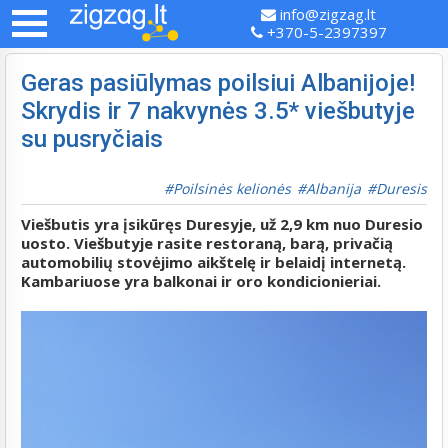
info@zigzag.lt
+370-5-2397397
Geras pasiūlymas poilsiui Albanijoje!
Skrydis ir 7 nakvynės 3.5* viešbutyje
su pusryčiais
Poilsinės kelionės
Albanija
Duresis
Viešbutis yra įsikūręs Duresyje, už 2,9 km nuo Duresio
uosto. Viešbutyje rasite restoraną, barą, privačią ​​
automobilių stovėjimo aikštelę ir belaidį internetą.
Kambariuose yra balkonai ir oro kondicionieriai.