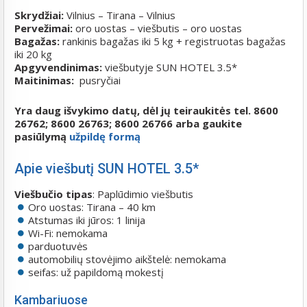
Skrydžiai:
Vilnius – Tirana – Vilnius
Pervežimai:
oro uostas – viešbutis – oro uostas
Bagažas:
rankinis bagažas iki 5 kg + registruotas bagažas
iki 20 kg
Apgyvendinimas:
viešbutyje SUN HOTEL 3.5*
Maitinimas:
pusryčiai
Yra daug išvykimo datų, dėl jų teiraukitės tel. 8600
26762; 8600 26763; 8600 26766 arba gaukite
pasiūlymą
užpildę formą
Apie viešbutį SUN HOTEL 3.5*
Viešbučio tipas
: Paplūdimio viešbutis
Oro uostas: Tirana – 40 km
Atstumas iki jūros: 1 linija
Wi-Fi: nemokama
parduotuvės
automobilių stovėjimo aikštelė: nemokama
seifas: už papildomą mokestį
Kambariuose