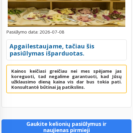
Pasiūlymo data:
2026-07-08
Apgailestaujame, tačiau šis
pasiūlymas išparduotas.
Kainos keičiasi greičiau nei mes spėjame jas
koreguoti, tad negalime garantuoti, kad Jūsų
užklausimo dieną kaina vis dar bus tokia pati.
Konsultantė būtinai ją patikslins.
Gaukite kelionių pasiūlymus ir
naujienas pirmieji