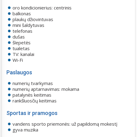
oro kondicionierius: centrinis
balkonas
plaukų džiovintuvas
mini šaldytuvas
telefonas
dušas
šlepetės
tualetas
TV: kanalai
Wi-Fi
Paslaugos
numerių tvarkymas
numerių aptarnavimas: mokama
patalynės keitimas
rankšluosčių keitimas
Sportas ir pramogos
vandens sporto priemonės: už papildomą mokestį
gyva muzika