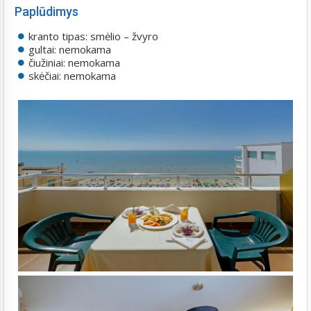
Paplūdimys
kranto tipas: smėlio – žvyro
gultai: nemokama
čiužiniai: nemokama
skėčiai: nemokama