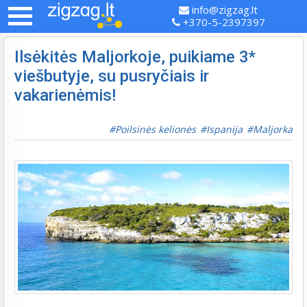
info@zigzag.lt
+370-5-2397397
Ilsėkitės Maljorkoje, puikiame 3*
viešbutyje, su pusryčiais ir
vakarienėmis!
Poilsinės kelionės
Ispanija
Maljorka