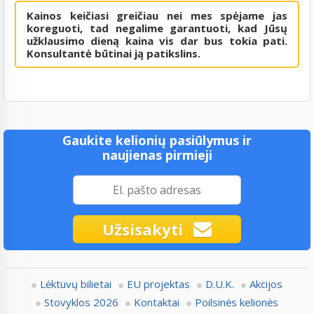
Kainos keičiasi greičiau nei mes spėjame jas
koreguoti, tad negalime garantuoti, kad Jūsų
užklausimo dieną kaina vis dar bus tokia pati.
Konsultantė būtinai ją patikslins.
Gaukite kelionių pasiūlymus ir
naujienas pirmieji
Užsisakyti
Lėktuvų bilietai
EU projektas
D.U.K.
Akcijos
Stovyklos 2026
Kontaktai
Poilsinės kelionės