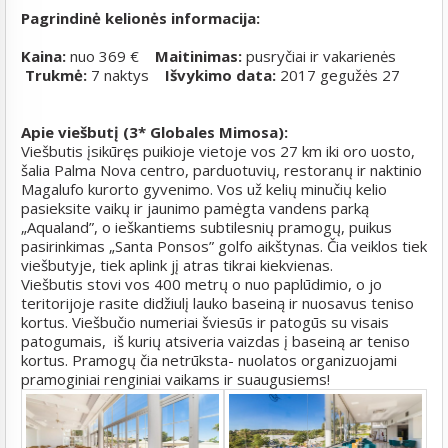
Pagrindinė kelionės informacija:
Kaina:
nuo 369 €
Maitinimas:
pusryčiai ir vakarienės
Trukmė:
7 naktys
Išvykimo data:
2017 gegužės 27
Apie viešbutį (3* Globales Mimosa):
Viešbutis įsikūręs puikioje vietoje vos 27 km iki oro uosto,
šalia Palma Nova centro, parduotuvių, restoranų ir naktinio
Magalufo kurorto gyvenimo. Vos už kelių minučių kelio
pasieksite vaikų ir jaunimo pamėgta vandens parką
„Aqualand”, o ieškantiems subtilesnių pramogų, puikus
pasirinkimas „Santa Ponsos” golfo aikštynas. Čia veiklos tiek
viešbutyje, tiek aplink jį atras tikrai kiekvienas.
Viešbutis stovi vos 400 metrų o nuo paplūdimio, o jo
teritorijoje rasite didžiulį lauko baseiną ir nuosavus teniso
kortus. Viešbučio numeriai šviesūs ir patogūs su visais
patogumais, iš kurių atsiveria vaizdas į baseiną ar teniso
kortus. Pramogų čia netrūksta- nuolatos organizuojami
pramoginiai renginiai vaikams ir suaugusiems!