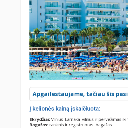
Apgailestaujame, tačiau šis pas
Į kelionės kainą įskaičiuota:
Skrydžiai:
Vilnius-Larnaka-Vilnius ir pervežimas iki
Bagažas:
rankinis ir registruotas bagažas