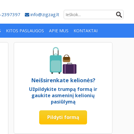
-2397397
info@zigzag.lt
S
KITOS PASLAUGOS
APIE MUS
KONTAKTAI
Neišsirenkate kelionės?
Užpildykite trumpą formą ir
gaukite asmeninį kelionių
pasiūlymą
Pildyti formą