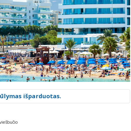
iūlymas išparduotas.
 viešbučio