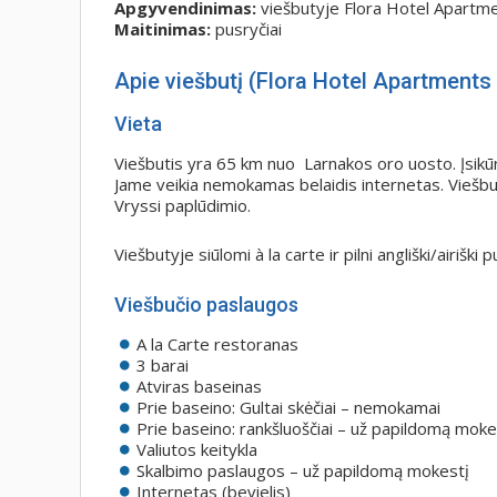
Apgyvendinimas:
viešbutyje Flora Hotel Apartm
Maitinimas:
pusryčiai
Apie viešbutį (Flora Hotel Apartments 
Vieta
Viešbutis yra 65 km nuo Larnakos oro uosto. Įsikūr
Jame veikia nemokamas belaidis internetas. Viešb
Vryssi paplūdimio.
Viešbutyje siūlomi à la carte ir pilni angliški/airiški p
Viešbučio paslaugos
A la Carte restoranas
3 barai
Atviras baseinas
Prie baseino: Gultai skėčiai – nemokamai
Prie baseino: rankšluoščiai – už papildomą moke
Valiutos keitykla
Skalbimo paslaugos – už papildomą mokestį
Internetas (bevielis)