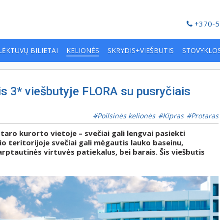
+370-5
LĖKTUVŲ BILIETAI
KELIONĖS
SKRYDIS+VIEŠBUTIS
STOVYKLO
sis 3* viešbutyje FLORA su pusryčiais
Poilsinės kelionės
Kipras
Protaras
aro kurorto vietoje – svečiai gali lengvai pasiekti
o teritorijoje svečiai gali mėgautis lauko baseinu,
tarptautinės virtuvės patiekalus, bei barais. Šis viešbutis