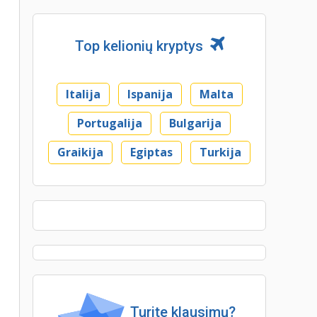
Top kelionių kryptys
Italija
Ispanija
Malta
Portugalija
Bulgarija
Graikija
Egiptas
Turkija
Turite klausimų?