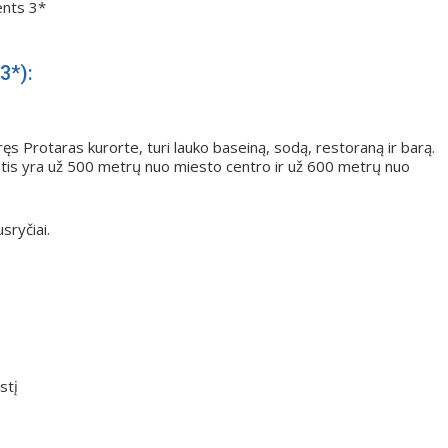
ents 3*
3*):
ęs Protaras kurorte, turi lauko baseiną, sodą, restoraną ir barą.
utis yra už 500 metrų nuo miesto centro ir už 600 metrų nuo
usryčiai.
stį