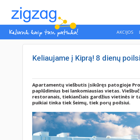
AKCIJOS
Keliaujame į Kiprą! 8 dienų poil
Apartamentų viešbutis įsikūręs patogioje Prot
paplūdimius bei lankomiausias vietas. Viešbuči
restoranais, tiekiančiais gardžius vietinės ir 
puikiai tinka tiek šeimų, tiek porų poilsiui.