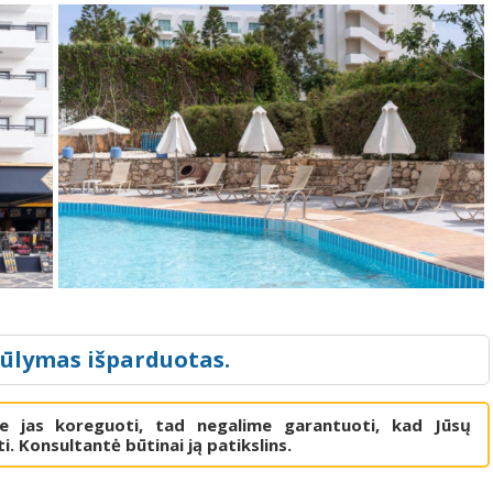
iūlymas išparduotas.
me jas koreguoti, tad negalime garantuoti, kad Jūsų
i. Konsultantė būtinai ją patikslins.