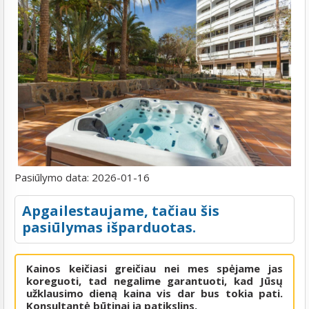
Pasiūlymo data:
2026-01-16
Apgailestaujame, tačiau šis
pasiūlymas išparduotas.
Kainos keičiasi greičiau nei mes spėjame jas
koreguoti, tad negalime garantuoti, kad Jūsų
užklausimo dieną kaina vis dar bus tokia pati.
Konsultantė būtinai ją patikslins.