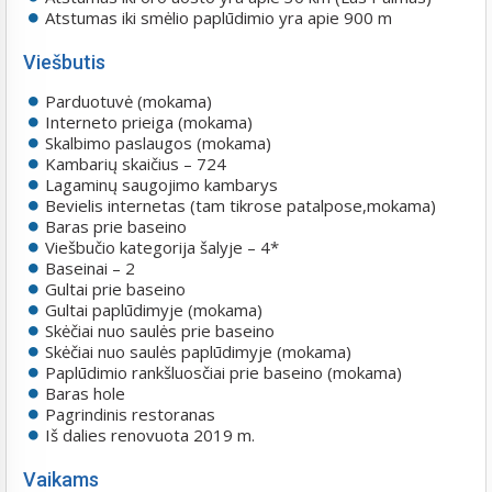
Atstumas iki smėlio paplūdimio yra apie 900 m
Viešbutis
Parduotuvė (mokama)
Interneto prieiga (mokama)
Skalbimo paslaugos (mokama)
Kambarių skaičius – 724
Lagaminų saugojimo kambarys
Bevielis internetas (tam tikrose patalpose,mokama)
Baras prie baseino
Viešbučio kategorija šalyje – 4*
Baseinai – 2
Gultai prie baseino
Gultai paplūdimyje (mokama)
Skėčiai nuo saulės prie baseino
Skėčiai nuo saulės paplūdimyje (mokama)
Paplūdimio rankšluosčiai prie baseino (mokama)
Baras hole
Pagrindinis restoranas
Iš dalies renovuota 2019 m.
Vaikams