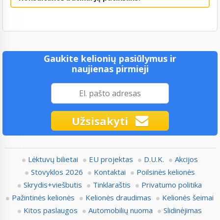
Gaukite kelionių pasiūlymus ir
naujienas pirmieji
Užsisakyti
Lėktuvų bilietai
EU projektas
D.U.K.
Akcijos
Stovyklos 2026
Kontaktai
Poilsinės kelionės
Skrydis+viešbutis
Tinklaraštis
Privatumo politika
Pažintinės kelionės
Kelionės draudimas
Kelionės šeimai
Kitos paslaugos
Automobilių nuoma
Slidinėjimas