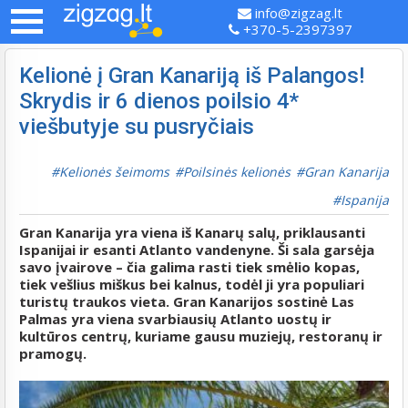
info@zigzag.lt
+370-5-2397397
Kelionė į Gran Kanariją iš Palangos!
Skrydis ir 6 dienos poilsio 4*
viešbutyje su pusryčiais
Kelionės šeimoms
Poilsinės kelionės
Gran Kanarija
Ispanija
Gran Kanarija yra viena iš Kanarų salų, priklausanti
Ispanijai ir esanti Atlanto vandenyne. Ši sala garsėja
savo įvairove – čia galima rasti tiek smėlio kopas,
tiek vešlius miškus bei kalnus, todėl ji yra populiari
turistų traukos vieta. Gran Kanarijos sostinė Las
Palmas yra viena svarbiausių Atlanto uostų ir
kultūros centrų, kuriame gausu muziejų, restoranų ir
pramogų.