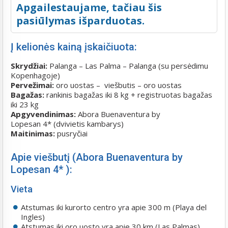
Apgailestaujame, tačiau šis
pasiūlymas išparduotas.
Į kelionės kainą įskaičiuota:
Skrydžiai:
Palanga – Las Palma – Palanga (su persėdimu
Kopenhagoje)
Pervežimai:
oro uostas – viešbutis – oro uostas
Bagažas:
rankinis bagažas iki 8 kg + registruotas bagažas
iki 23 kg
Apgyvendinimas:
Abora Buenaventura by
Lopesan 4* (dvivietis kambarys)
Maitinimas:
pusryčiai
Apie viešbutį (Abora Buenaventura by
Lopesan 4* ):
Vieta
Atstumas iki kurorto centro yra apie 300 m (Playa del
Ingles)
Atstumas iki oro uosto yra apie 30 km (Las Palmas)