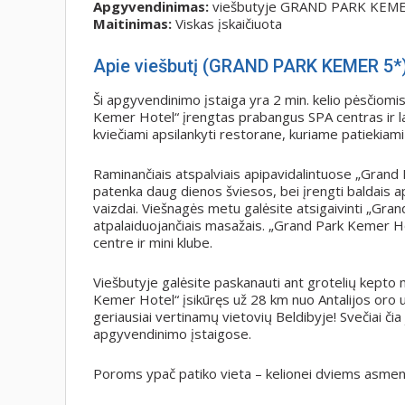
Apgyvendinimas:
viešbutyje GRAND PARK KEM
Maitinimas:
Viskas įskaičiuota
Apie viešbutį (GRAND PARK KEMER 5*)
Ši apgyvendinimo įstaiga yra 2 min. kelio pėsčiomi
Kemer Hotel“ įrengtas prabangus SPA centras ir lauk
kviečiami apsilankyti restorane, kuriame patiekiami t
Raminančiais atspalviais apipavidalintuose „Grand 
patenka daug dienos šviesos, bei įrengti baldais ap
vaizdai. Viešnagės metu galėsite atsigaivinti „Gra
atpalaiduojančiais masažais. „Grand Park Kemer Hote
centre ir mini klube.
Viešbutyje galėsite paskanauti ant grotelių kepto 
Kemer Hotel“ įsikūręs už 28 km nuo Antalijos oro u
geriausiai vertinamų vietovių Beldibyje! Svečiai či
apgyvendinimo įstaigose.
Poroms ypač patiko vieta – kelionei dviems asmeni