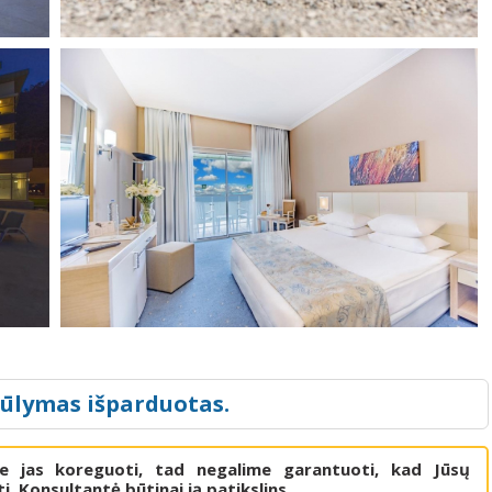
iūlymas išparduotas.
me jas koreguoti, tad negalime garantuoti, kad Jūsų
i. Konsultantė būtinai ją patikslins.