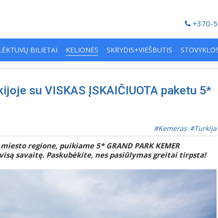
+370-5
LĖKTUVŲ BILIETAI
KELIONĖS
SKRYDIS+VIEŠBUTIS
STOVYKLO
kijoje su VISKAS ĮSKAIČIUOTA paketu 5*
Kemeras
Turkija
o miesto regione, puikiame 5* GRAND PARK KEMER
są savaitę. Paskubėkite, nes pasiūlymas greitai tirpsta!