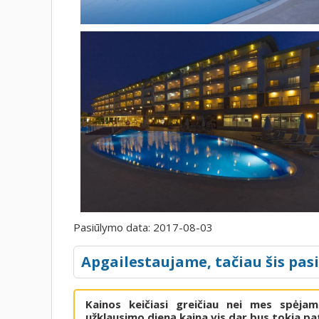
Pasiūlymo data:
2017-08-03
Apgailestaujame, tačiau šis pas
Kainos keičiasi greičiau nei mes spėja
užklausimo dieną kaina vis dar bus tokia pat