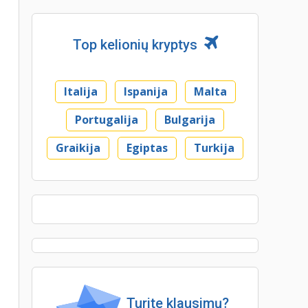
Top kelionių kryptys
Italija
Ispanija
Malta
Portugalija
Bulgarija
Graikija
Egiptas
Turkija
Turite klausimų?