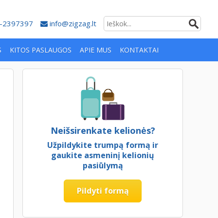
-2397397
info@zigzag.lt
S
KITOS PASLAUGOS
APIE MUS
KONTAKTAI
Neišsirenkate kelionės?
Užpildykite trumpą formą ir
gaukite asmeninį kelionių
pasiūlymą
Pildyti formą