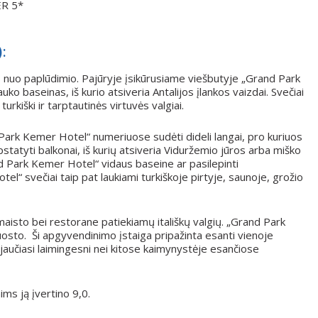
ER 5*
:
s nuo paplūdimio. Pajūryje įsikūrusiame viešbutyje „Grand Park
o baseinas, iš kurio atsiveria Antalijos įlankos vaizdai. Svečiai
urkiški ir tarptautinės virtuvės valgiai.
Park Kemer Hotel“ numeriuose sudėti dideli langai, pro kuriuos
statyti balkonai, iš kurių atsiveria Viduržemio jūros arba miško
nd Park Kemer Hotel“ vidaus baseine ar pasilepinti
l“ svečiai taip pat laukiami turkiškoje pirtyje, saunoje, grožio
maisto bei restorane patiekiamų itališkų valgių. „Grand Park
osto. Ši apgyvendinimo įstaiga pripažinta esanti vienoje
a jaučiasi laimingesni nei kitose kaimynystėje esančiose
ms ją įvertino 9,0.