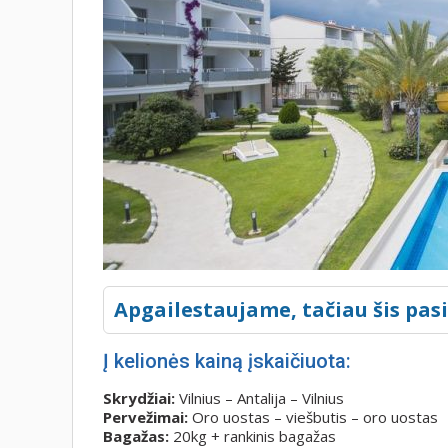
Apgailestaujame, tačiau šis pas
Į kelionės kainą įskaičiuota:
Skrydžiai:
Vilnius – Antalija – Vilnius
Pervežimai:
Oro uostas – viešbutis – oro uostas
Bagažas:
20kg + rankinis bagažas