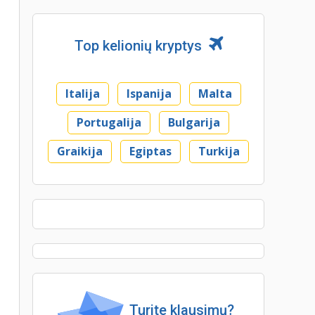
Top kelionių kryptys
Italija
Ispanija
Malta
Portugalija
Bulgarija
Graikija
Egiptas
Turkija
Turite klausimų?