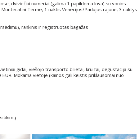
se, dviviečiai numeriai (galima 1 papildoma lova) su vonios
s Montecatini Terme, 1 naktis Venecijos/Padujos rajone, 3 naktys
persėdimu), rankinis ir registruotas bagažas
ietiniai gidai, viešojo transporto bilietai, kruizai, degustacija su
0 EUR. Mokama vietoje (kainos gali keistis priklausomai nuo
sitikimų