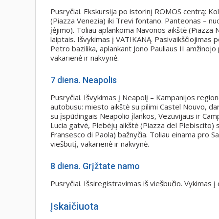
Pusryčiai. Ekskursija po istorinį ROMOS centrą: Kol
(Piazza Venezia) iki Trevi fontano. Panteonas – nuo
įėjimo). Toliau aplankoma Navonos aikštė (Piazza 
laiptais. Išvykimas į VATIKANĄ. Pasivaikščiojimas po
Petro bazilika, aplankant Jono Pauliaus II amžinojo p
vakarienė ir nakvynė.
7
diena. Neapolis
Pusryčiai. Išvykimas į Neapolį – Kampanijos regiono
autobusu: miesto aikštė su pilimi Castel Nouvo, dar
su įspūdingais Neapolio įlankos, Vezuvijaus ir Campi
Lucia gatvė, Plebėjų aikštė (Piazza del Plebiscito) s
Fransesco di Paola) bažnyčia. Toliau einama pro San
viešbutį, vakarienė ir nakvynė.
8
diena. Grįžtate namo
Pusryčiai. Išsiregistravimas iš viešbučio. Vykimas į 
Įskaičiuota