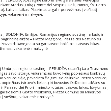
s į VENECIJĄ. Apžvalginė kelionė laivu garsiaisiais Venecijos
lankant Atodūsių tiltą (Ponte del Sospiri), Dožų rūmus, Šv. Petro
lto). Laisvas laikas. Plaukimas atgal ir pervežimas į viešbutį
je, vakarienė ir nakvynė.
mas į BOLONIJĄ, Emilijos-Romanijos regiono sostinę – arkadų ir
 pagrindinė aikštė – Piazza Maggiore, Piazza del Nettuno su
Piazza di Ravegnata su garsiaisiais bokštais. Laisvas laikas.
nimas, vakarienė ir nakvynė.
mas į Umbrijos regiono sostinę – PERUDŽĄ, esančią tarp Trasimeno
ingas savo istorija, viduramžiais buvo kelių popiežiaus konklavų
so Vanucci alėja, pavadinta čia gimusio dailininko Pietro Vannucci,
popiežiaus tvirtovės liekanų iki buvusios Didžiosios aikštės su
ir Palazzo dei Priori – miesto rotušės. Laisvas laikas. Išvykimas į
u garsiosiomis Giotto freskomis, Piazza Comune su Minervos
 į viešbutį, vakarienė ir nakvynė.