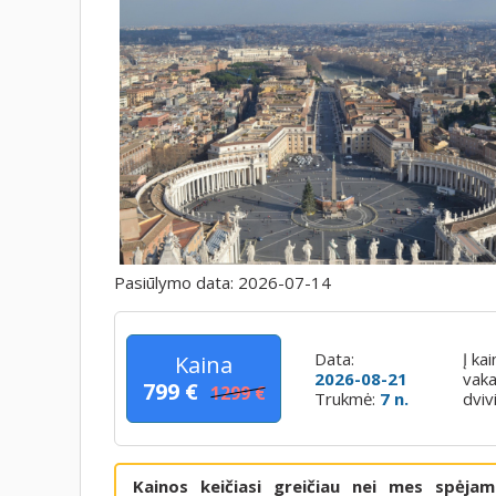
Pasiūlymo data:
2026-07-14
Data:
Į ka
Kaina
2026-08-21
vaka
799 €
1299 €
Trukmė:
7 n.
dviv
Kainos keičiasi greičiau nei mes spėja