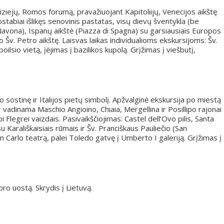
iziejų, Romos forumą, pravažiuojant Kapitoliijų, Venecijos aikštę
stabiai išlikęs senovinis pastatas, visų dievų šventykla (be
Navona), Ispanų aikštė (Piazza di Spagna) su garsiausiais Europos
 Šv. Petro aikštę. Laisvas laikas individualioms ekskursijoms: Šv.
oilsio vietą, įėjimas į bazilikos kupolą. Grįžimas į viešbutį,
 sostinę ir Italijos pietų simbolį. Apžvalginė ekskursija po miestą
 vadinama Maschio Angioino, Chiaia, Mergellina ir Posillipo rajonai
 Flegrei vaizdais. Pasivaikščiojimas: Castel dell’Ovo pilis, Santa
u Karališkaisiais rūmais ir Šv. Pranciškaus Pauliečio (San
 Carlo teatrą, palei Toledo gatvę į Umberto I galeriją. Grįžimas į
oro uostą. Skrydis į Lietuvą.