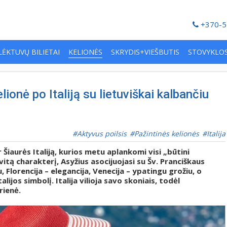
+370-5
LĖKTUVŲ BILIETAI
KELIONĖS
SKRYDIS+VIEŠBUTIS
STOVYKLO
elionė po Italiją su lietuviškai kalbančiu
Aktyvus poilsis
Pažintinės kelionės
Italija
 Šiaurės Italiją, kurios metu aplankomi visi „būtini
itą charakterį, Asyžius asocijuojasi su Šv. Pranciškaus
Florencija – elegancija, Venecija – ypatingu grožiu, o
lijos simbolį. Italija vilioja savo skoniais, todėl
ienė.