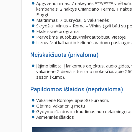
Apgyvendinimas: 7 nakvynės ***/**** viešbučiuo
kambariais. 2 naktys Chianciano Terme, 1 nakti
Fiuggi
Maitinimas: 7 pusryčiai, 6 vakarienės
Skrydžiai: Vilnius – Roma – Vilnius (gali būti su 
Ekskursinė programa
Pervežimai autobusu/mikroautobusu vietoje
Lietuviškai kalbančio kelionės vadovo paslaugos
Neįskaičiuota (privaloma)
Įėjimo bilietai į lankomus objektus, audio gidas, v
vakariene 2 dieną ir turizmo mokesčiai: apie 26
sezoniškumo).
Papildomos išlaidos (neprivaloma)
Vakarienė Romoje: apie 30 Eur/asm.
Gėrimai vakarienių metu
Gydymo išlaidos ir draudimas nuo nelaimingų at
Asmeninės išlaidos