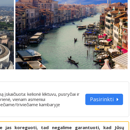
iną įskaičiuota: kelionė lėktuvu, pusryčiai ir
Pasirinkti
rienė, vienam asmeniui
iečiame/triviečiame kambaryje
me jas koreguoti, tad negalime garantuoti, kad Jūsų