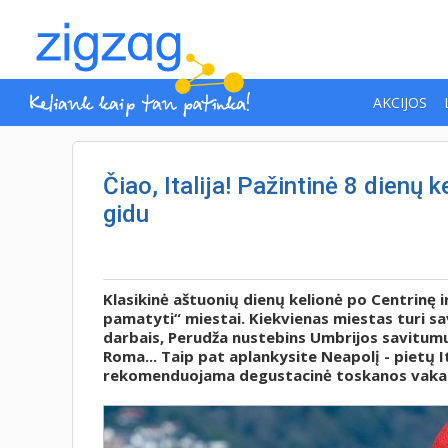
AKCIJOS
Čiao, Italija! Pažintinė 8 dienų k
gidu
Klasikinė aštuonių dienų kelionė po Centrinę ir
pamatyti“ miestai. Kiekvienas miestas turi sav
darbais, Perudža nustebins Umbrijos savitumu, 
Roma... Taip pat aplankysite Neapolį - pietų Ita
rekomenduojama degustacinė toskanos vakar