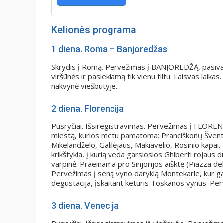
Kelionės programa
1
diena. R
oma – Banjoredžas
Skrydis į Romą. Pervežimas į BANJOREDŽĄ, pasivaikš
viršūnės ir pasiekiamą tik vienu tiltu. Laisvas lai
nakvynė viešbutyje.
2
diena.
Florencija
Pusryčiai. Išsiregistravimas. Pervežimas į FLOREN
miestą, kurios metu pamatoma: Pranciškonų Šventoj
Mikelandželo, Galilėjaus, Makiavelio, Rosinio kapai.
krikštykla, į kurią veda garsiosios Ghiberti rojaus 
varpinė. Praeinama pro Sinjorijos aišktę (Piazza dell
Pervežimas į seną vyno daryklą Montekarle, kur ga
degustacija, įskaitant keturis Toskanos vynus. Pe
3
diena.
Venecija