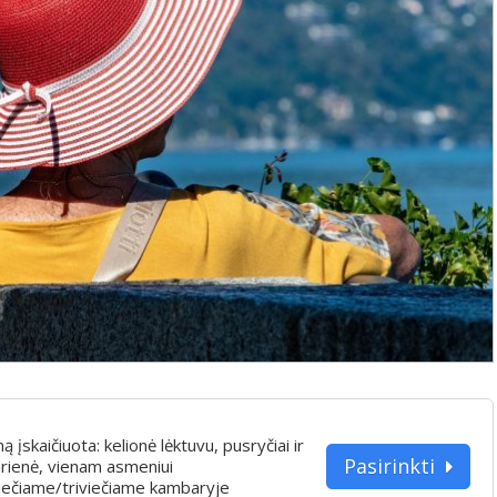
iną įskaičiuota: kelionė lėktuvu, pusryčiai ir
Pasirinkti
rienė, vienam asmeniui
iečiame/triviečiame kambaryje