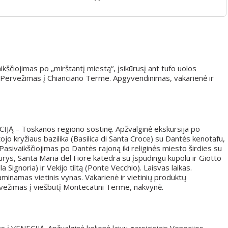
čiojimas po „mirštantį miestą“, įsikūrusį ant tufo uolos
kas. Pervežimas į Chianciano Terme. Apgyvendinimas, vakarienė ir
CIJĄ – Toskanos regiono sostinę. Apžvalginė ekskursija po
o kryžiaus bazilika (Basilica di Santa Croce) su Dantės kenotafu,
 Pasivaikščiojimas po Dantės rajoną iki religinės miesto širdies su
durys, Santa Maria del Fiore katedra su įspūdingu kupolu ir Giotto
a Signoria) ir Vekijo tiltą (Ponte Vecchio). Laisvas laikas.
minamas vietinis vynas. Vakarienė ir vietinių produktų
rvežimas į viešbutį Montecatini Terme, nakvynė.