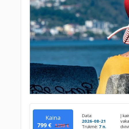
Data:
Į ka
Kaina
2026-08-21
vaka
799 €
1299 €
Trukmė:
7 n.
dviv