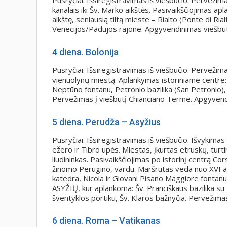
Pusryčiai. Išsiregistravimas iš viešbučio. Pervežima
kanalais iki Šv. Marko aikštės. Pasivaikščiojimas ap
aikštę, seniausią tiltą mieste – Rialto (Ponte di Ria
Venecijos/Padujos rajone. Apgyvendinimas viešbuty
4
diena. Bolonija
Pusryčiai. Išsiregistravimas iš viešbučio. Perveži
vienuolynų miestą. Aplankymas istoriniame centre:
Neptūno fontanu, Petronio bazilika (San Petronio), 
Pervežimas į viešbutį Chianciano Terme. Apgyvendi
5
diena. Perudža – Asyžius
Pusryčiai. Išsiregistravimas iš viešbučio. Išvyki
ežero ir Tibro upės. Miestas, įkurtas etruskų, turt
liudininkas. Pasivaikščiojimas po istorinį centrą Cor
žinomo Perugino, vardu. Maršrutas veda nuo XVI a. 
katedra, Nicola ir Giovani Pisano Maggiore fontanu 
ASYŽIŲ, kur aplankoma: Šv. Pranciškaus bazilika s
šventyklos portiku, Šv. Klaros bažnyčia. Pervežimas
6
diena. Roma – Vatikanas