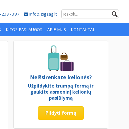
-2397397
info@zigzag.lt
S
KITOS PASLAUGOS
APIE MUS
KONTAKTAI
Neišsirenkate kelionės?
Užpildykite trumpą formą ir
gaukite asmeninį kelionių
pasiūlymą
Pildyti formą