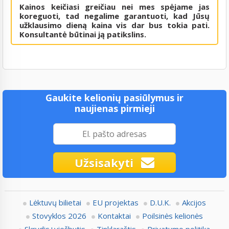
Kainos keičiasi greičiau nei mes spėjame jas
koreguoti, tad negalime garantuoti, kad Jūsų
užklausimo dieną kaina vis dar bus tokia pati.
Konsultantė būtinai ją patikslins.
Gaukite kelionių pasiūlymus ir
naujienas pirmieji
Užsisakyti
Lėktuvų bilietai
EU projektas
D.U.K.
Akcijos
Stovyklos 2026
Kontaktai
Poilsinės kelionės