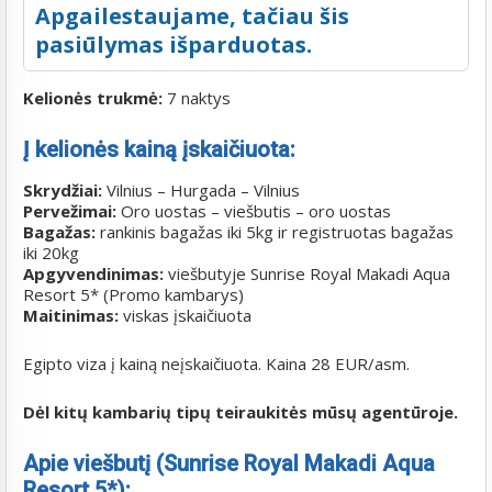
Apgailestaujame, tačiau šis
pasiūlymas išparduotas.
Kelionės trukmė:
7 naktys
Į kelionės kainą įskaičiuota:
Skrydžiai:
Vilnius – Hurgada – Vilnius
Pervežimai:
Oro uostas – viešbutis – oro uostas
Bagažas:
rankinis bagažas iki 5kg ir registruotas bagažas
iki 20kg
Apgyvendinimas:
viešbutyje Sunrise Royal Makadi Aqua
Resort 5* (Promo kambarys)
Maitinimas:
viskas įskaičiuota
Egipto viza į kainą neįskaičiuota. Kaina 28 EUR/asm.
Dėl kitų kambarių tipų teiraukitės mūsų agentūroje.
Apie viešbutį (Sunrise Royal Makadi Aqua
Resort 5*):