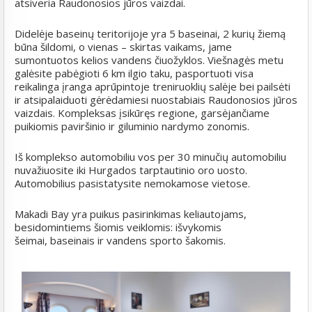
atsiveria Raudonosios jūros vaizdai.
Didelėje baseinų teritorijoje yra 5 baseinai, 2 kurių žiemą
būna šildomi, o vienas – skirtas vaikams, jame
sumontuotos kelios vandens čiuožyklos. Viešnagės metu
galėsite pabėgioti 6 km ilgio taku, pasportuoti visa
reikalinga įranga aprūpintoje treniruoklių salėje bei pailsėti
ir atsipalaiduoti gėrėdamiesi nuostabiais Raudonosios jūros
vaizdais. Kompleksas įsikūręs regione, garsėjančiame
puikiomis paviršinio ir giluminio nardymo zonomis.
Iš komplekso automobiliu vos per 30 minučių automobiliu
nuvažiuosite iki Hurgados tarptautinio oro uosto.
Automobilius pasistatysite nemokamose vietose.
Makadi Bay yra puikus pasirinkimas keliautojams,
besidomintiems šiomis veiklomis:
išvykomis
šeimai
,
baseinais
ir
vandens sporto šakomis
.