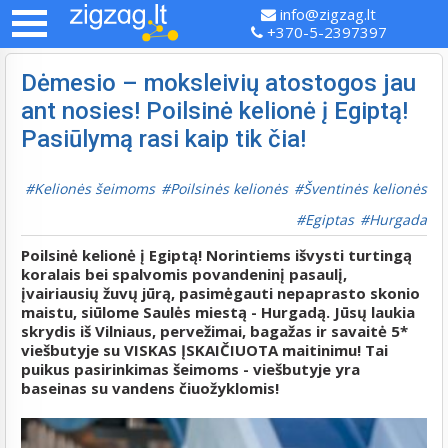
info@zigzag.lt
+370-5-2397397
Dėmesio – moksleivių atostogos jau
ant nosies! Poilsinė kelionė į Egiptą!
Pasiūlymą rasi kaip tik čia!
Kelionės šeimoms
Poilsinės kelionės
Šventinės kelionės
Egiptas
Hurgada
Poilsinė kelionė į Egiptą! Norintiems išvysti turtingą
koralais bei spalvomis povandeninį pasaulį,
įvairiausių žuvų jūrą, pasimėgauti nepaprasto skonio
maistu, siūlome Saulės miestą - Hurgadą. Jūsų laukia
skrydis iš Vilniaus, pervežimai, bagažas ir savaitė 5*
viešbutyje su VISKAS ĮSKAIČIUOTA maitinimu! Tai
puikus pasirinkimas šeimoms - viešbutyje yra
baseinas su vandens čiuožyklomis!