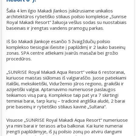
Šalia 4 km ilgio Makadi įlankos įsikūrusiame unikalios
architektūros rytietiško stiliaus poilsio komplekse „Sunrise
Royal Makadi Resort“ žaliuoja vešlus sodas su nuostabiais
baseinais ir įrengtas vandens pramogų parkas.
Iš šio Makadi įlankoje esančio 5 žvaigždučių poilsio
komplekso tiesiogiai išeisite į paplūdimį ir 2 lauko baseinų
zonas. SPA centre atliekami įvairūs masažai bei grožio
procedūros.
„SUNRISE Royal Makadi Aqua Resort“ veikia 6 restoranai,
kuriuose maistas siūlomas iš valgiaraščio. Juose patiekiami
itališki, meksikietiški, Viduržemio jūros regiono, graikiški ir
azijietiški valgiai. Aptarnavimo numeriuose paslaugos
teikiamos visą parą. Komplekse taip pat yra 7 skirtingi
teminiai barai, tarp kurių – tradicinė angliška aludė, 2 barai
prie baseinų ir rytietiško stiliaus kavinė „Sultana“.
Visuose „SUNRISE Royal Makadi Aqua Resort“ numeriuose
yra mini barai ir terasos arba balkonai. Kai kurie numeriai
įrengti paplūdimyje, iš jų poilsio zonų po atviru dangumi