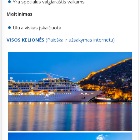
Yra specialus valgiaraštis vaikams
Maitinimas
Ultra viskas įskaičiuota
VISOS KELIONĖS
(Paieška ir užsakymas internetu)