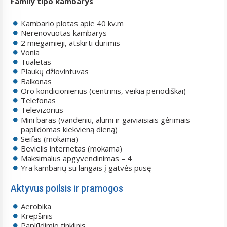
Family tipo kambarys
Kambario plotas apie 40 kv.m
Nerenovuotas kambarys
2 miegamieji, atskirti durimis
Vonia
Tualetas
Plaukų džiovintuvas
Balkonas
Oro kondicionierius (centrinis, veikia periodiškai)
Telefonas
Televizorius
Mini baras (vandeniu, alumi ir gaiviaisiais gėrimais
papildomas kiekvieną dieną)
Seifas (mokama)
Bevielis internetas (mokama)
Maksimalus apgyvendinimas – 4
Yra kambarių su langais į gatvės pusę
Aktyvus poilsis ir pramogos
Aerobika
Krepšinis
Paplūdimio tinklinis