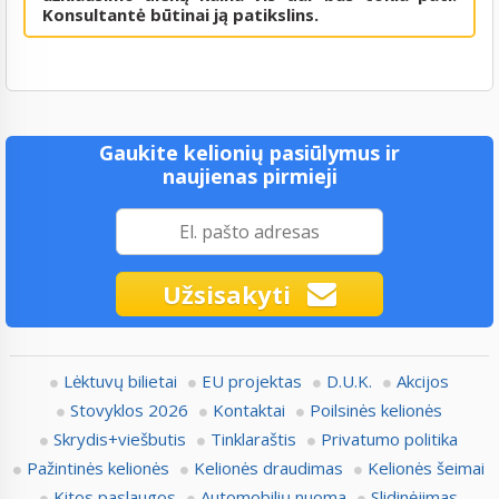
Konsultantė būtinai ją patikslins.
Gaukite kelionių pasiūlymus ir
naujienas pirmieji
Užsisakyti
Lėktuvų bilietai
EU projektas
D.U.K.
Akcijos
Stovyklos 2026
Kontaktai
Poilsinės kelionės
Skrydis+viešbutis
Tinklaraštis
Privatumo politika
Pažintinės kelionės
Kelionės draudimas
Kelionės šeimai
Kitos paslaugos
Automobilių nuoma
Slidinėjimas