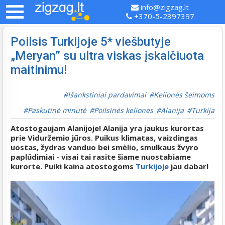
info@zigzag.lt
+370-5-2397397
Poilsis Turkijoje 5* viešbutyje
„Meryan” su ultra viskas įskaičiuota
maitinimu!
Išankstiniai pardavimai
Kelionės šeimoms
Paskutinė minutė
Poilsinės kelionės
Alanija
Turkija
Atostogaujam Alanijoje!
Alanija yra jaukus kurortas
prie Viduržemio jūros. Puikus klimatas, vaizdingas
uostas, žydras vanduo bei smėlio, smulkaus žvyro
paplūdimiai - visai tai rasite šiame nuostabiame
kurorte. Puiki kaina atostogoms
Turkijoje
jau dabar!