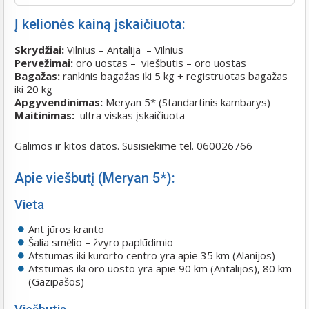
Į kelionės kainą įskaičiuota:
Skrydžiai:
Vilnius – Antalija – Vilnius
Pervežimai:
oro uostas – viešbutis – oro uostas
Bagažas:
rankinis bagažas iki 5 kg + registruotas bagažas
iki 20 kg
Apgyvendinimas:
Meryan 5*
(Standartinis kambarys)
Maitinimas:
ultra viskas įskaičiuota
Galimos ir kitos datos. Susisiekime tel. 060026766
Apie viešbutį (Meryan 5*):
Vieta
Ant jūros kranto
Šalia smėlio – žvyro paplūdimio
Atstumas iki kurorto centro yra apie 35 km (Alanijos)
Atstumas iki oro uosto yra apie 90 km (Antalijos), 80 km
(Gazipašos)