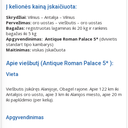
Į kelionės kainą įskaičiuota:
Skrydžiai:
Vilnius – Antalija – Vilnius
Pervežimas:
oro uostas – viešbutis – oro uostas
Bagažas:
registruotas lagaminas iki 20 kg ir rankinis
bagažas iki 5 kg
Apgyvendinimas: Antique Roman Palace 5*
(dvivietis
standart tipo kambarys)
Maitinimas:
viskas įskaičiuota
Apie viešbutį (Antique Roman Palace 5* ):
Vieta
Viešbutis įsikūręs Alanijoje, Obagel rajone. Apie 122 km iki
Antalijos oro uosto, apie 3 km iki Alanijos miesto, apie 20 m
iki paplūdimio (per kelią).
Apgyvendinimas