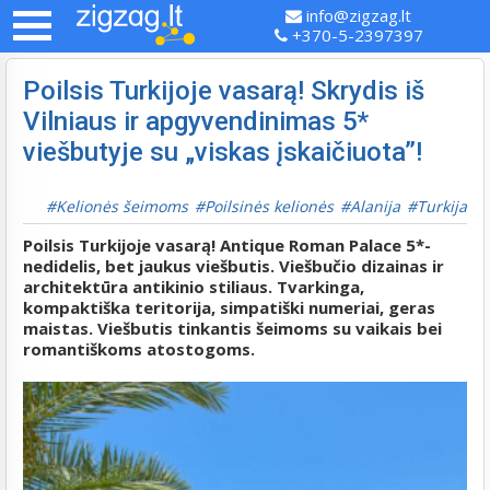
info@zigzag.lt
+370-5-2397397
Poilsis Turkijoje vasarą! Skrydis iš
Vilniaus ir apgyvendinimas 5*
viešbutyje su „viskas įskaičiuota”!
Kelionės šeimoms
Poilsinės kelionės
Alanija
Turkija
Poilsis Turkijoje vasarą! Antique Roman Palace 5*-
nedidelis, bet jaukus viešbutis. Viešbučio dizainas ir
architektūra antikinio stiliaus. Tvarkinga,
kompaktiška teritorija, simpatiški numeriai, geras
maistas. Viešbutis tinkantis šeimoms su vaikais bei
romantiškoms atostogoms.