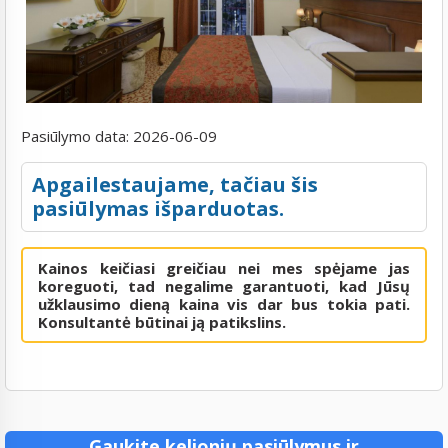
Pasiūlymo data:
2026-06-09
Apgailestaujame, tačiau šis
pasiūlymas išparduotas.
Kainos keičiasi greičiau nei mes spėjame jas
koreguoti, tad negalime garantuoti, kad Jūsų
užklausimo dieną kaina vis dar bus tokia pati.
Konsultantė būtinai ją patikslins.
Gaukite kelionių pasiūlymus ir