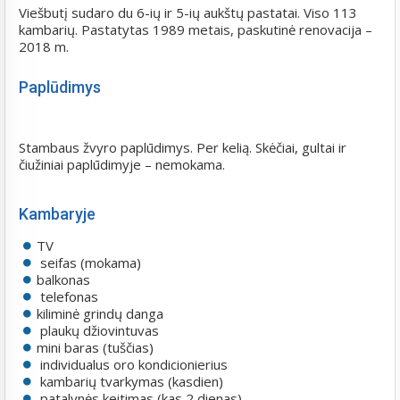
Viešbutį sudaro du 6-ių ir 5-ių aukštų pastatai. Viso 113
kambarių. Pastatytas 1989 metais, paskutinė renovacija –
2018 m.
Paplūdimys
Stambaus žvyro paplūdimys. Per kelią. Skėčiai, gultai ir
čiužiniai paplūdimyje – nemokama.
Kambaryje
TV
seifas (mokama)
balkonas
telefonas
kiliminė grindų danga
plaukų džiovintuvas
mini baras (tuščias)
individualus oro kondicionierius
kambarių tvarkymas (kasdien)
patalynės keitimas (kas 2 dienas)