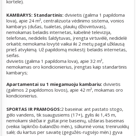
kortele).
KAMBARYS:
Standartinis:
dvivietis (galima 1 papildoma
lova), apie 24 m², centralizuota vėdinimo sistema, vonios
kambarys (dušas, tualetas, plaukų džiovintuvas),
nemokamas belaidis internetas, kabelinė televizija,
telefonas, nedidelis šaldytuvas, įrengta virtuvėlė, nedidelė
orkaitė; nemokama lovytė vaikui iki 2 metų pagal užklausą
prieš atvykimą. Už papildomą mokestį: belaidis internetas,
seifas.
dvivietis (galima 1 papildoma lova), apie 32 m²,
nemokamas oro kondicionierius, įrengtas kaip standartinis
kambarys;
Apartamentai su 1 miegamuoju kambariu:
dvivietis
(galimos 2 papildomos lovos), apie 42 m², mokamas oro
kondicionierius.
SPORTAS IR PRAMOGOS:
2 baseinai: ant pastato stogo,
gėlo vandens, tik suaugusiems (17+), gylis iki 1,45 m,
nemokami skėčiai ir gultai prie baseinų, uždaras baseinas
(veikia: lapkričio-balandžio mėn.), sūkurinė vonia; treniruoklių
salė; du kartus per savaitę (gegužės-rugsėjo mėn.) gyva