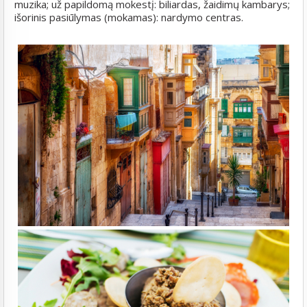
muzika; už papildomą mokestį: biliardas, žaidimų kambarys;
išorinis pasiūlymas (mokamas): nardymo centras.