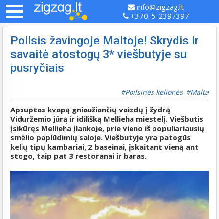
info@zigzag.lt
+370-5-2397397
Poilsis žavingoje Maltoje! Skrydis ir
savaitė atostogų 3* viešbutyje su
pusryčiais
Poilsinės kelionės
Malta
Apsuptas kvapą gniaužiančių vaizdų į žydrą
Viduržemio jūrą ir idilišką Mellieha miestelį. Viešbutis
įsikūręs Mellieha įlankoje, prie vieno iš populiariausių
smėlio paplūdimių saloje. Viešbutyje yra patogūs
kelių tipų kambariai, 2 baseinai, įskaitant vieną ant
stogo, taip pat 3 restoranai ir baras.