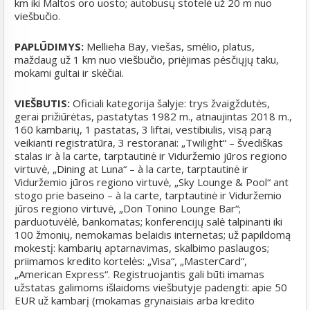
km iki Maltos oro uosto; autobusų stotelė už 20 m nuo
viešbučio.
PAPLŪDIMYS:
Mellieha Bay, viešas, smėlio, platus,
maždaug už 1 km nuo viešbučio, priėjimas pėsčiųjų taku,
mokami gultai ir skėčiai.
VIEŠBUTIS:
Oficiali kategorija šalyje: trys žvaigždutės,
gerai prižiūrėtas, pastatytas 1982 m., atnaujintas 2018 m.,
160 kambarių, 1 pastatas, 3 liftai, vestibiulis, visą parą
veikianti registratūra, 3 restoranai: „Twilight“ – švediškas
stalas ir à la carte, tarptautinė ir Viduržemio jūros regiono
virtuvė, „Dining at Luna“ – à la carte, tarptautinė ir
Viduržemio jūros regiono virtuvė, „Sky Lounge & Pool“ ant
stogo prie baseino – à la carte, tarptautinė ir Viduržemio
jūros regiono virtuvė, „Don Tonino Lounge Bar“;
parduotuvėlė, bankomatas; konferencijų salė talpinanti iki
100 žmonių, nemokamas belaidis internetas; už papildomą
mokestį: kambarių aptarnavimas, skalbimo paslaugos;
priimamos kredito kortelės: „Visa“, „MasterCard“,
„American Express“. Registruojantis gali būti imamas
užstatas galimoms išlaidoms viešbutyje padengti: apie 50
EUR už kambarį (mokamas grynaisiais arba kredito