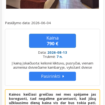
Pasiūlymo data:
2026-06-04
Kaina
790 €
Data:
2026-08-13
Trukmė:
7 n.
Į kainą įskaičiuota: kelionė lėktuvu, pusryčiai, vienam
asmeniui dviviečiame kambaryje, vykstant dviese
Pasirinkti
Kainos keičiasi greičiau nei mes spėjame jas
koreguoti, tad negalime garantuoti, kad Jūsų
užklausimo dieną kaina vis dar bus tokia pati.