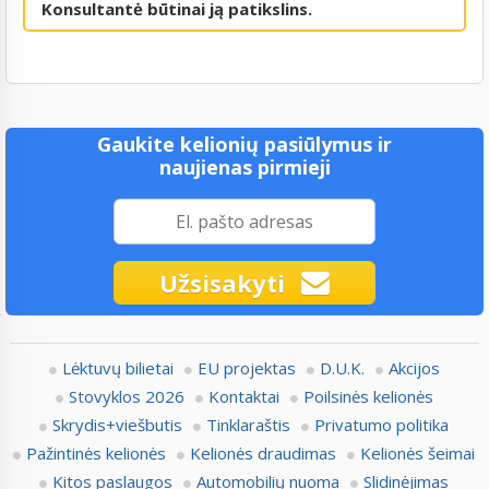
Konsultantė būtinai ją patikslins.
Gaukite kelionių pasiūlymus ir
naujienas pirmieji
Užsisakyti
Lėktuvų bilietai
EU projektas
D.U.K.
Akcijos
Stovyklos 2026
Kontaktai
Poilsinės kelionės
Skrydis+viešbutis
Tinklaraštis
Privatumo politika
Pažintinės kelionės
Kelionės draudimas
Kelionės šeimai
Kitos paslaugos
Automobilių nuoma
Slidinėjimas