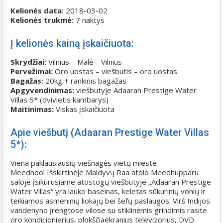
Kelionės data:
2018-03-02
Kelionės trukmė:
7 naktys
Į kelionės kainą įskaičiuota:
Skrydžiai:
Vilnius – Malė – Vilnius
Pervežimai:
Oro uostas – viešbutis – oro uostas
Bagažas:
20kg + rankinis bagažas
Apgyvendinimas:
viešbutyje Adaaran Prestige Water
Villas 5* (dvivietis kambarys)
Maitinimas:
Viskas įskaičiuota
Apie viešbutį (Adaaran Prestige Water Villas
5*):
Viena paklausiausių viešnagės vietų mieste
Meedhoo!
Išskirtinėje Maldyvų Raa atolo Meedhupparu
saloje įsikūrusiame atostogų viešbutyje „Adaaran Prestige
Water Villas“ yra lauko baseinas, keletas sūkurinių vonių ir
teikiamos asmeninių liokajų bei šefų paslaugos. Virš Indijos
vandenyno įrengtose vilose su stiklinėmis grindimis rasite
oro kondicionierius, plokščiaekranius televizorius, DVD