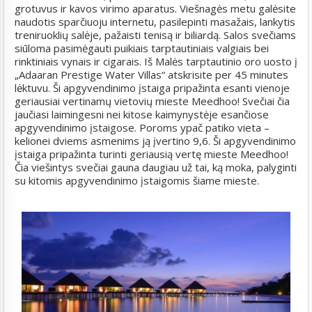
grotuvus ir kavos virimo aparatus. Viešnagės metu galėsite
naudotis sparčiuoju internetu, pasilepinti masažais, lankytis
treniruoklių salėje, pažaisti tenisą ir biliardą. Salos svečiams
siūloma pasimėgauti puikiais tarptautiniais valgiais bei
rinktiniais vynais ir cigarais. Iš Malės tarptautinio oro uosto į
„Adaaran Prestige Water Villas“ atskrisite per 45 minutes
lėktuvu. Ši apgyvendinimo įstaiga pripažinta esanti vienoje
geriausiai vertinamų vietovių mieste Meedhoo! Svečiai čia
jaučiasi laimingesni nei kitose kaimynystėje esančiose
apgyvendinimo įstaigose. Poroms ypač patiko vieta –
kelionei dviems asmenims ją įvertino 9,6. Ši apgyvendinimo
įstaiga pripažinta turinti geriausią vertę mieste Meedhoo!
Čia viešintys svečiai gauna daugiau už tai, ką moka, palyginti
su kitomis apgyvendinimo įstaigomis šiame mieste.