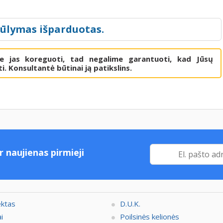
iūlymas išparduotas.
me jas koreguoti, tad negalime garantuoti, kad Jūsų
i. Konsultantė būtinai ją patikslins.
r naujienas pirmieji
ektas
D.U.K.
i
Poilsinės kelionės