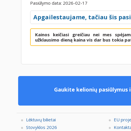
Pasiūlymo data:
2026-02-17
Apgailestaujame, tačiau šis pas
Kainos keičiasi greičiau nei mes spėja
užklausimo dieną kaina vis dar bus tokia pat
Gaukite kelionių pasiūlymus i
Lėktuvų bilietai
EU proj
Stovyklos 2026
Kontakta