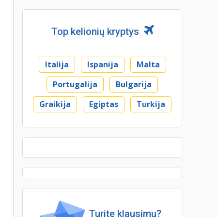
Top kelionių kryptys
Italija
Ispanija
Malta
Portugalija
Bulgarija
Graikija
Egiptas
Turkija
Turite klausimų?