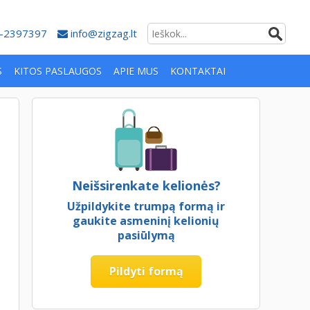
-2397397
info@zigzag.lt
S
KITOS PASLAUGOS
APIE MUS
KONTAKTAI
Neišsirenkate kelionės?
Užpildykite trumpą formą ir
gaukite asmeninį kelionių
pasiūlymą
Pildyti formą