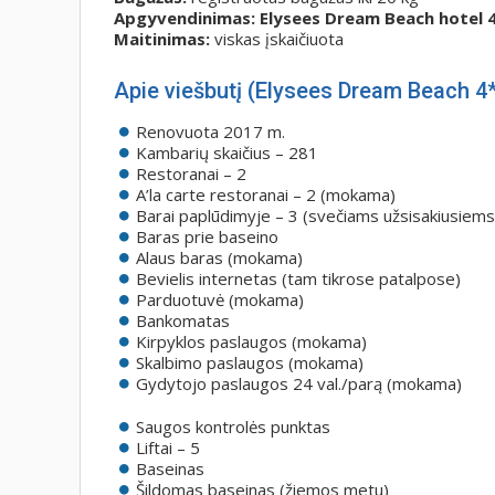
Apgyvendinimas: Elysees Dream Beach hotel 
Maitinimas:
viskas įskaičiuota
Apie viešbutį (Elysees Dream Beach 4*
Renovuota 2017 m.
Kambarių skaičius – 281
Restoranai – 2
A’la carte restoranai – 2 (mokama)
Barai paplūdimyje – 3 (svečiams užsisakiusiems
Baras prie baseino
Alaus baras (mokama)
Bevielis internetas (tam tikrose patalpose)
Parduotuvė (mokama)
Bankomatas
Kirpyklos paslaugos (mokama)
Skalbimo paslaugos (mokama)
Gydytojo paslaugos 24 val./parą (mokama)
Saugos kontrolės punktas
Liftai – 5
Baseinas
Šildomas baseinas (žiemos metu)