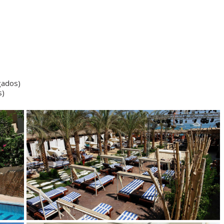
gados)
s)