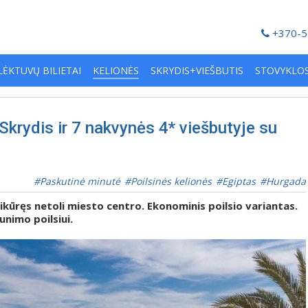
+370-5
LĖKTUVŲ BILIETAI
KELIONĖS
SKRYDIS+VIEŠBUTIS
STOVYKLO
 Skrydis ir 7 nakvynės 4* viešbutyje su
Paskutinė minutė
Poilsinės kelionės
Egiptas
Hurgada
sikūręs netoli miesto centro. Ekonominis poilsio variantas.
nimo poilsiui.