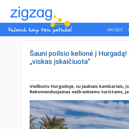
AKCIJOS
Šauni poilsio kelionė į Hurgadą!
„viskas įskaičiuota”
Viešbutis Hurgadoje, su jaukiais kambariais, į
Rekomenduojamas neišrankiems turistams, jau