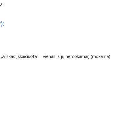
4*
):
 „Viskas įskaičiuota” – vienas iš jų nemokamai) (mokama)