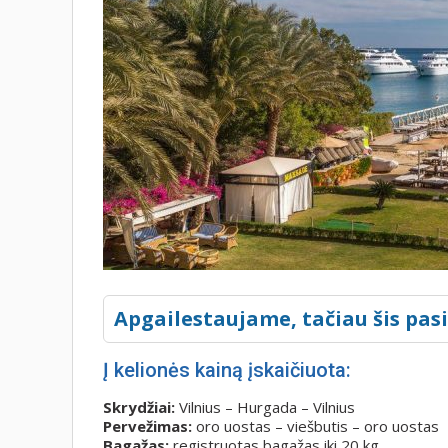
Apgailestaujame, tačiau šis pas
Į kelionės kainą įskaičiuota:
Skrydžiai:
Vilnius – Hurgada – Vilnius
Pervežimas:
oro uostas – viešbutis – oro uostas
Bagažas:
registruotas bagažas iki 20 kg