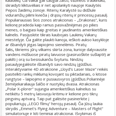
kaladėlių. Čia vaikai gali saugiai žaisti, važinėtis traukinuku,
skraidyti lėktuvėliais ir net apsilankyti naujoje Kiaulytės
Pepos žaidimų zonoje. Riterių Karalystė su didžiule
viduramžių pilimi kviečia į drąsių riterių ir princesių pasaulį.
Populiariausias šios zonos atrakcionas – „Drakonas“, kuris
kelionę pradeda kaip ramus pasivažinėjimas po pilies
menes, o baigiasi kaip greitas ir jaudinantis amerikietiškas
kalnelis. Pasijuskite tikrais kaubojais Laukinių Vakarų
miestelyje. Čia galite plaukti kanoja, ieškoti aukso kasykloje
ar išbandyti jėgas laipiojimo sienelėmis. Piratų
šalis
,
tikriems jūrų vilkams skirta zona, kurioje dalyvausite
vandens mūšiuose piratų laivuose (pasiruoškite sušlapti!) ar
pakilti į orą su besisukančiu švyturiu. Nindzių
pasaulyje
galėsite išbandyti savo nindzių įgūdžius.
Interaktyviame 4D atrakcione „Lloyd’s Laser Maze“ reikės
pasitelkti rankų miklumą kovojant su piktadariais, o kitose
rungtyse – laipiojimo ir pusiausvyros įgūdžius.
Poliarinėje
žemėje
karaliauja šalčio ir nuotykių dvasia. Atrakcionas
„Polar X-plorer“ sujungia amerikietiškus kalnelius su
netikėtu 5 metrų laisvuoju kritimu ir kelione pro tikrų
pingvinų aptvarą. Taip pat galėsite pasinerkite į
populiariųjų „LEGO filmų“ herojų pasaulį. Čia Jūsų laukia
skrydis „Emmet‘s Flying Adventure – Masters of Flight“
simuliatoriuje ir kiti teminiai atrakcionai. Išvykimas iš