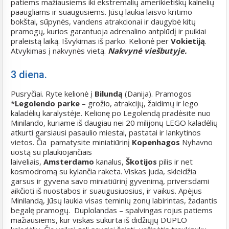
patiems mažiausiems iki ekstremalių amerikietiškų kalnelių
paaugliams ir suaugusiems. Jūsų laukia laisvo kritimo
bokštai, sūpynės, vandens atrakcionai ir daugybė kitų
pramogų, kurios garantuoja adrenalino antplūdį ir puikiai
praleistą laiką. Išvykimas iš parko. Kelionė per
Vokietiją
.
Atvykimas į nakvynės vietą.
Nakvynė viešbutyje.
3 diena.
Pusryčiai. Ryte kelionė į
Bilundą
(Danija). Pramogos
*
Legolendo parke
– grožio, atrakcijų, žaidimų ir lego
kaladėlių karalystėje. Kelionę po Legolendą pradėsite nuo
Minilando, kuriame iš daugiau nei 20 milijonų LEGO kaladėlių
atkurti garsiausi pasaulio miestai, pastatai ir lankytinos
vietos. Čia pamatysite miniatiūrinį
Kopenhagos
Nyhavno
uostą su plaukiojančiais
laiveliais,
Amsterdamo
kanalus,
Škotijos
pilis ir net
kosmodromą su kylančia raketa. Viskas juda, skleidžia
garsus ir gyvena savo miniatiūrinį gyvenimą, priversdami
aikčioti iš nuostabos ir suaugusiuosius, ir vaikus. Apėjus
Minilandą, Jūsų laukia visas teminių zonų labirintas, žadantis
begalę pramogų. Duplolandas – spalvingas rojus patiems
mažiausiems, kur viskas sukurta iš didžiųjų DUPLO