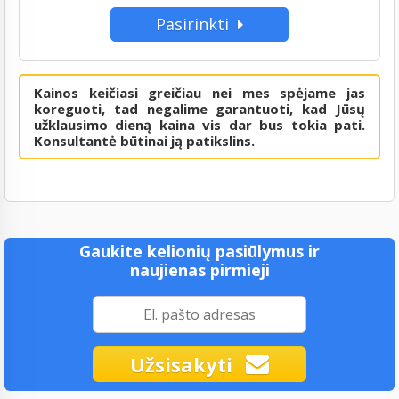
Pasirinkti
Kainos keičiasi greičiau nei mes spėjame jas
koreguoti, tad negalime garantuoti, kad Jūsų
užklausimo dieną kaina vis dar bus tokia pati.
Konsultantė būtinai ją patikslins.
Gaukite kelionių pasiūlymus ir
naujienas pirmieji
Užsisakyti