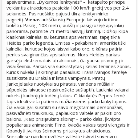
apsivertimais. „Dykumos lenktynės
“ –
katapulto principu
veikiantis atrakcionas pasiekia 100 km/h greitį vos per 2,4
sekundės. Pasiruoškite pajusti tikrą lenktynininko
pagreitį.
Viena
s aukščiausių Europoje laisvojo kritimo
bokštų. Pakilę į 103 metrų aukštį ir pasigrožėję apylinkių
panorama, patirsite 71 metro laisvąjį kritimą. Didžioji kilpa –
klasikiniai kalneliai su keturiais apsivertimais, tapę tikra
Heidės parko legenda. Limitas – pakabinami amerikietiški
kalneliai, kuriuose kojos laisvai kabo ore, o kūnas patiria
penkis svaiginančius apsisukimus. Nors Heidės parkas
garsėja ekstremaliais atrakcionais, čia gausu pramogų ir
visai šeimai. Parkas yra suskirstytas į kelias temines zonas,
kurios nukelia į skirtingus pasaulius: Transilvanijos žemėje
susitiksite su Drakula ir kitais vampyrais.
Piratų
įlankoje
lauks nuotykiai su piratais, vandens mūšiai ir
sūpuoklės laivuose (pasiruoškite sušlapti!). Laukiniai vakarai
nukels į kaubojų ir indėnų laikus. O kiaulytės Pepos žemė
taps ideali vieta patiems mažiausiems parko lankytojams.
Čia vaikai gali susitikti su savo mėgstamais personažais,
pasivažinėti traukinuku, paplaukioti valtele ar pakilti oro
balionu. „Kaip prisijaukinti slibiną“
– parko dalis, įkvėpta
populiaraus animacinio filmo, kviečia vaikus tapti vikingais ir
išbandyti įvairius šeimoms pritaikytus atrakcionus.
Specialiose parduotuvėlėse galėsite įsigyti suvenyrų.