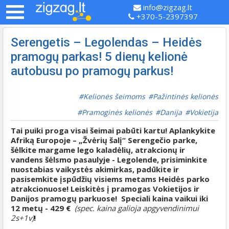
info@zigzag.lt
+370-5-2397397
Serengetis – Legolendas – Heidės
pramogų parkas! 5 dienų kelionė
autobusu po pramogų parkus!
Kelionės šeimoms
Pažintinės kelionės
Pramoginės kelionės
Danija
Vokietija
Tai puiki proga visai šeimai pabūti kartu! Aplankykite
Afriką Europoje – „Žvėrių šalį“ Serengečio parke,
šėlkite margame lego kaladėlių, atrakcionų ir
vandens šėlsmo pasaulyje - Legolende, prisiminkite
nuostabias vaikystės akimirkas, padūkite ir
pasisemkite įspūdžių visiems metams Heidės parko
atrakcionuose! Leiskitės į pramogas Vokietijos ir
Danijos pramogų parkuose!
Speciali kaina vaikui iki
12 metų - 429 €
(spec. kaina galioja apgyvendinimui
2s+1v)
!