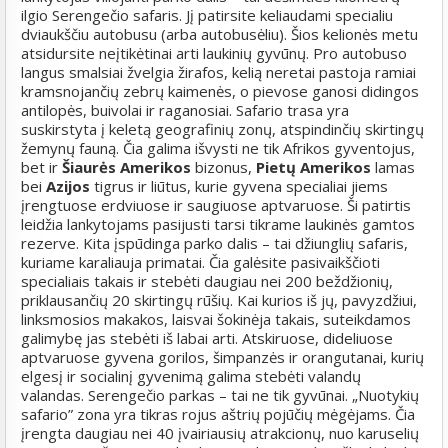
ilgio Serengečio safaris. Jį patirsite keliaudami specialiu
dviaukščiu autobusu (arba autobusėliu). Šios kelionės metu
atsidursite neįtikėtinai arti laukinių gyvūnų. Pro autobuso
langus smalsiai žvelgia žirafos, kelią neretai pastoja ramiai
kramsnojančių zebrų kaimenės, o pievose ganosi didingos
antilopės, buivolai ir raganosiai. Safario trasa yra
suskirstyta į keletą geografinių zonų, atspindinčių skirtingų
žemynų fauną. Čia galima išvysti ne tik Afrikos gyventojus,
bet ir
Šiaurės Amerikos
bizonus,
Pietų Amerikos
lamas
bei
Azijos
tigrus ir liūtus, kurie gyvena specialiai jiems
įrengtuose erdviuose ir saugiuose aptvaruose. Ši patirtis
leidžia lankytojams pasijusti tarsi tikrame laukinės gamtos
rezerve. Kita įspūdinga parko dalis – tai džiunglių safaris,
kuriame karaliauja primatai. Čia galėsite pasivaikščioti
specialiais takais ir stebėti daugiau nei 200 beždžionių,
priklausančių 20 skirtingų rūšių. Kai kurios iš jų, pavyzdžiui,
linksmosios makakos, laisvai šokinėja takais, suteikdamos
galimybę jas stebėti iš labai arti. Atskiruose, dideliuose
aptvaruose gyvena gorilos, šimpanzės ir orangutanai, kurių
elgesį ir socialinį gyvenimą galima stebėti valandų
valandas. Serengečio parkas – tai ne tik gyvūnai. „Nuotykių
safario” zona yra tikras rojus aštrių pojūčių mėgėjams. Čia
įrengta daugiau nei 40 įvairiausių atrakcionų, nuo karuselių