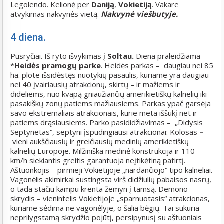
Legolendo. Kelionė per
Daniją
,
Vokietiją
. Vakare
atvykimas nakvynės vietą.
Nakvynė viešbutyje.
4 diena.
Pusryčiai. Iš ryto išvykimas į
Soltau.
Diena praleidžiama
*
Heidės pramogų
parke
. Heidės parkas – daugiau nei 85
ha. plote išsidėstęs nuotykių pasaulis, kuriame yra daugiau
nei 40 įvairiausių atrakcionų, skirtų – ir mažiems ir
dideliems, nuo kvapą gniaužiančių amerikietiškų kalnelių iki
pasakiškų zonų patiems mažiausiems. Parkas ypač garsėja
savo ekstremaliais atrakcionais, kurie meta iššūkį net ir
patiems drąsiausiems. Parko pasididžiavimas – „Didysis
Septynetas“, septyni įspūdingiausi atrakcionai: Kolosas
–
vieni aukščiausių ir greičiausių medinių amerikietiškų
kalnelių Europoje. Milžiniška medinė konstrukcija ir 110
km/h siekiantis greitis garantuoja neįtikėtiną patirtį.
Aštuonkojis – pirmieji Vokietijoje „nardančiojo“ tipo kalneliai.
Vagonėlis akimirkai sustingsta virš didžiulių pabaisos nasrų,
o tada stačiu kampu krenta žemyn į tamsą. Demono
skrydis – vienintelis Vokietijoje „sparnuotasis“ atrakcionas,
kuriame sėdima ne vagonėlyje, o šalia bėgių. Tai sukuria
neprilygstamą skrydžio pojūtį, persipynusį su aštuoniais