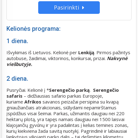
Pasirinkti
Kelionės programa:
1 diena.
Išvykimas iš Lietuvos. Kelionė per
Lenkiją
. Pirmos pažintys
autobuse, žaidimai, viktorinos, konkursai, prizai.
Nakvynė
viešbutyje.
2 diena.
Pusryčiai. Kelionė į *
Serengečio parką
.
Serengečio
safaris
– didžiausias safario parkas Europoje,
kuriame
Afrikos
savanos peizažai persipina su kvapą
gniaužiančiais atrakcionais, siūlydami nepamirštamus
įspūdžius visai šeimai. Parkas, užimantis daugiau nei 220
hektarų plotą, yra tapęs namais daugiau nei 1500 laisvai
klajojančių gyvūnų ir yra padalintas į kelias temines zonas,
kurių kiekviena žada savitą nuotykį. Pagrindinė ir labiausiai
lankytojus viliojanti parko dalis – tai dešimties kilometrų