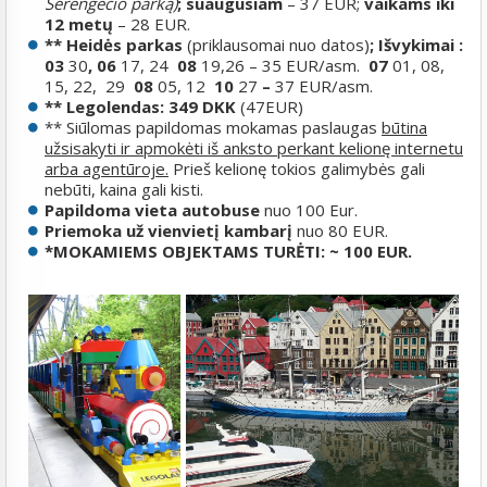
Serengečio parką)
; suaugusiam
– 37 EUR;
vaikams iki
12 metų
– 28 EUR.
** Heidės parkas
(priklausomai nuo datos)
; Išvykimai :
03
30
, 06
17, 24
08
19,
26 – 35 EUR/asm.
07
01, 08,
15, 22, 29
08
05, 12
10
27
–
37 EUR/asm.
** Legolendas
: 349 DKK
(47EUR)
** Siūlomas papildomas mokamas paslaugas
būtina
užsisakyti ir apmokėti iš anksto perkant kelionę internetu
arba agentūroje.
Prieš kelionę tokios galimybės gali
nebūti, kaina gali kisti.
Papildoma vieta autobuse
nuo 100 Eur.
Priemoka už vienvietį kambarį
nuo 80 EUR.
*MOKAMIEMS OBJEKTAMS TURĖTI: ~ 100 EUR.