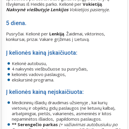
Išvykimas iš Heidės parko. Kelionė per
Vokietiją
.
Nakvynė viešbutyje
Lenkijos
Vokietijos pasienyje.
5 diena.
Pusryčiai. Kelionė per
Lenkiją
. Žaidimai, viktorinos,
konkursai, prizai. Vakare grįžimas į Lietuvą.
Į kelionės kainą įskaičiuota:
Kelionė autobusu,
4 nakvynės viešbučiuose su pusryčiais,
kelionės vadovo paslaugos,
ekskursinė programa.
Į kelionės kainą neįskaičiuota:
Medicininių išlaidų draudimas užsienyje , kai kurių
vietovių ir objektų gidų paslaugos (ne lietuvių kalba),
arbatpinigiai, pietūs, vakarienės, asmeninės ir kitos
nepaminėtos išlaidos, papildomos paslaugos.
** Serengečio parkas
(+ važiavimas autobusiuku po