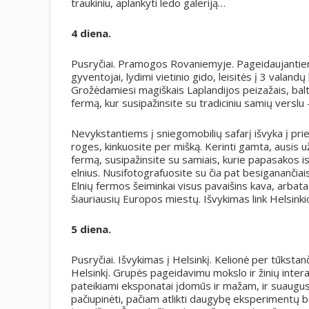
traukiniu, aplankyti ledo galeriją…
4 diena.
Pusryčiai. Pramogos Rovaniemyje. Pageidaujanti
gyventojai, lydimi vietinio gido, leisitės į 3 valand
Grožėdamiesi magiškais Laplandijos peizažais, bal
fermą, kur susipažinsite su tradiciniu samių verslu –
Nevykstantiems į sniegomobilių safarį išvyka į prie
roges, kinkuosite per mišką. Kerinti gamta, ausis užg
fermą, susipažinsite su samiais, kurie papasakos is
elnius. Nusifotografuosite su čia pat besiganančiais 
Elnių fermos šeiminkai visus pavaišins kava, arbata
šiauriausių Europos miestų. Išvykimas link Helsinki
5 diena.
Pusryčiai. Išvykimas į Helsinkį. Kelionė per tūkstanč
Helsinkį. Grupės pageidavimu mokslo ir žinių inte
pateikiami eksponatai įdomūs ir mažam, ir suaugusi
pačiupinėti, pačiam atlikti daugybę eksperimentų be