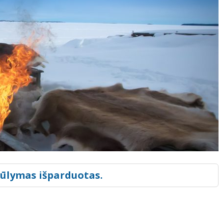
iūlymas išparduotas.