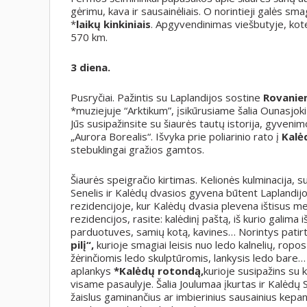
gėrimu, kava ir sausainėliais. O norintieji galės sm
*
laikų kinkiniais
. Apgyvendinimas viešbutyje, ko
570 km.
3 diena.
Pusryčiai. Pažintis su Laplandijos sostine
Rovanie
*muziejuje “Arktikum”, įsikūrusiame šalia Ounasjoki 
Jūs susipažinsite su šiaurės tautų istorija, gyvenim
„Aurora Borealis“. Išvyka prie poliarinio rato į
Kalė
stebuklingai gražios gamtos.
Šiaurės speigračio kirtimas. Kelionės kulminacija, s
Senelis ir Kalėdų dvasios gyvena būtent Laplandijoje.
rezidencijoje, kur Kalėdų dvasia plevena ištisus m
rezidencijos, rasite: kalėdinį paštą, iš kurio galima
parduotuves, samių kotą, kavines… Norintys patir
pilį“,
kurioje smagiai leisis nuo ledo kalnelių, ropos
žėrinčiomis ledo skulptūromis, lankysis ledo bare…
aplankys
*Kalėdų rotondą,
kurioje susipažins su k
visame pasaulyje. Šalia Joulumaa įkurtas ir Kalėdų
žaislus gaminančius ar imbierinius sausainius kepanč