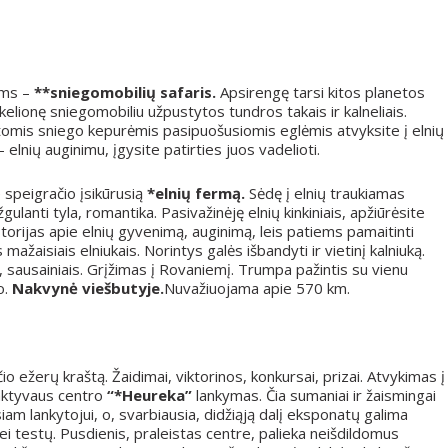
ems –
**sniegomobilių safaris.
Apsirengę tarsi kitos planetos
ų kelionę sniegomobiliu užpustytos tundros takais ir kalneliais.
tomis sniego kepurėmis pasipuošusiomis eglėmis atvyksite į elnių
 elnių auginimu, įgysite patirties juos vadelioti.
 speigračio įsikūrusią
*elnių fermą.
Sėdę į elnių traukiamas
ulanti tyla, romantika. Pasivažinėję elnių kinkiniais, apžiūrėsite
torijas apie elnių gyvenimą, auginimą, leis patiems pamaitinti
mažaisiais elniukais. Norintys galės išbandyti ir vietinį kalniuką.
, sausainiais. Grįžimas į Rovaniemį. Trumpa pažintis su vienu
o.
Nakvynė viešbutyje.
Nuvažiuojama apie 570 km.
io ežerų kraštą. Žaidimai, viktorinos, konkursai, prizai. Atvykimas į
raktyvaus centro
“*Heureka”
lankymas. Čia sumaniai ir žaismingai
am lankytojui, o, svarbiausia, didžiąją dalį eksponatų galima
i testų. Pusdienis, praleistas centre, palieka neišdildomus