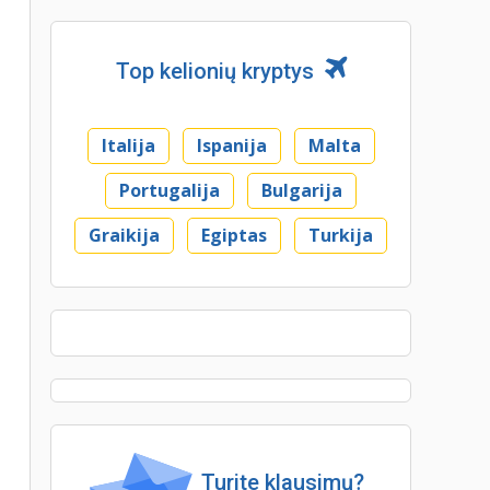
Top kelionių kryptys
Italija
Ispanija
Malta
Portugalija
Bulgarija
Graikija
Egiptas
Turkija
Turite klausimų?