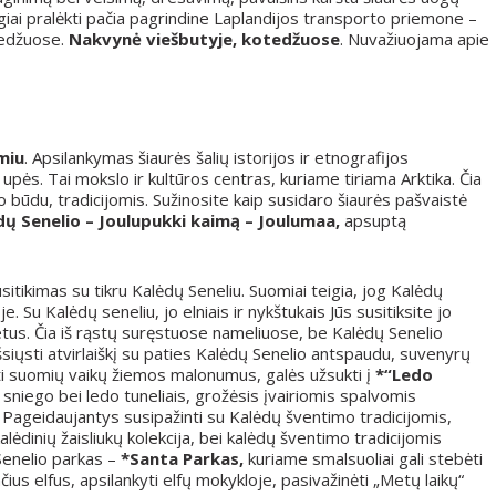
agiai pralėkti pačia pagrindine Laplandijos transporto priemone –
tedžuose.
Nakvynė viešbutyje, kotedžuose
. Nuvažiuojama apie
miu
. Apsilankymas šiaurės šalių istorijos ir etnografijos
upės. Tai mokslo ir kultūros centras, kuriame tiriama Arktika. Čia
o būdu, tradicijomis. Sužinosite kaip susidaro šiaurės pašvaistė
dų Senelio – Joulupukki kaimą – Joulumaa,
apsuptą
usitikimas su tikru Kalėdų Seneliu. Suomiai teigia, jog Kalėdų
 Su Kalėdų seneliu, jo elniais ir nykštukais Jūs susitiksite jo
etus. Čia iš rąstų suręstuose nameliuose, be Kalėdų Senelio
 išsiųsti atvirlaiškį su paties Kalėdų Senelio antspaudu, suvenyrų
ti suomių vaikų žiemos malonumus, galės užsukti į
*“Ledo
 sniego bei ledo tuneliais, grožėsis įvairiomis spalvomis
 Pageidaujantys susipažinti su Kalėdų šventimo tradicijomis,
alėdinių žaisliukų kolekcija, bei kalėdų šventimo tradicijomis
 Senelio parkas –
*Santa Parkas,
kuriame smalsuoliai gali stebėti
ius elfus, apsilankyti elfų mokykloje, pasivažinėti „Metų laikų“