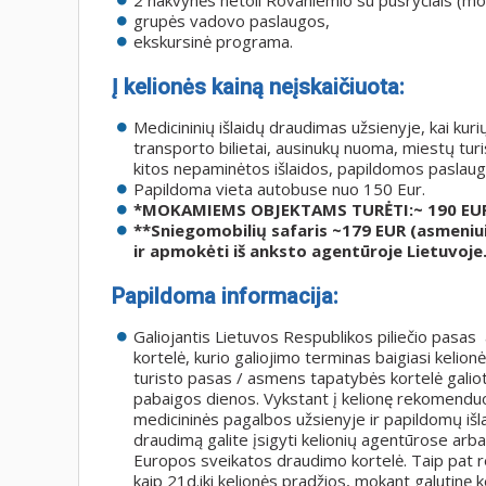
2 nakvynės netoli Rovaniemio su pusryčiais (mot
grupės vadovo paslaugos,
ekskursinė programa.
Į kelionės kainą neįskaičiuota:
Medicininių išlaidų draudimas užsienyje, kai kuri
transporto bilietai, ausinukų nuoma, miestų turis
kitos nepaminėtos išlaidos, papildomos paslaugo
Papildoma vieta autobuse nuo 150 Eur.
*MOKAMIEMS OBJEKTAMS TURĖTI:~ 190 EU
**Sniegomobilių safaris ~179 EUR (asmeniui 
ir apmokėti iš anksto agentūroje Lietuvoje
Papildoma informacija:
Galiojantis Lietuvos Respublikos piliečio pas
kortelė, kurio galiojimo terminas baigiasi kelion
turisto pasas / asmens tapatybės kortelė galiot
pabaigos dienos. Vykstant į kelionę rekomenduoj
medicininės pagalbos užsienyje ir papildomų išla
draudimą galite įsigyti kelionių agentūrose arba
Europos sveikatos draudimo kortelė. Taip pat r
kaip 21d.iki kelionės pradžios, mokant galutinę k