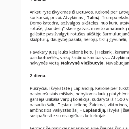
Anksti ryte išvykimas iš Lietuvos. Kelionė per Latvi
konkursai, prizai. Atvykimas į
Taliną
. Trumpa eksku
Domo katedra, apžvalgos aikštelės, nuo kurių atsive
rotušė, „bandelių“ skersgatvis, miesto amatininkų i
galėsite pasižvalgyti rotušės aikštėje šurmuliuojan
skulptūrų, daugybę pasakų herojų, tikrų gyvūnėlių (
Pavakary Jūsų lauks kelionė keltu į Helsinkį, kuria
parduotuvėlės, vaikų žaidimo kambarys… Atvykima
nakvynės vietą.
Nakvynė viešbutyje.
Nuvažiuojam
2 diena.
Pusryčiai. Išvykstate į Laplandiją. Kelionė per tūk
pasipuošusiais miškais, nebyliomis laukų platybėmi
garsėja unikalia varpų kolekcija, sudaryta iš 1500 va
pasaulio šalių. Tęsiate kelionę. Žaidimai, viktorinos
amžinosios vaikystės šalį –
Laplandiją
. Išvyka į ši
susipažinsite su draugiškais keturkojais.
Fermos šeimininkai papasakos apie šiaurės šunų au