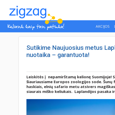
AKCIJOS
Sutikime Naujuosius metus Lapla
nuotaika – garantuota!
Leiskitės į nepamirštamą kelionę Suomijoje! S
šiauriausiame Europos zoologijos sode. Šunų fe
haskiais, elnių safario metu atsivers magiška
siaurais miško keliukais. Laplandijos pasaka i