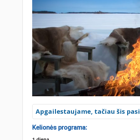
Apgailestaujame, tačiau šis pas
Kelionės programa:
1 diena.