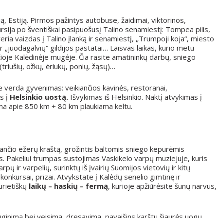
ją, Estiją. Pirmos pažintys autobuse, žaidimai, viktorinos,
rsija po šventiškai pasipuošusį Talino senamiestį: Tompea pilis,
ria vaizdas į Talino įlanką ir senamiestį, „Trumpoji koja“, miesto
r „juodagalvių“ gildijos pastatai… Laisvas laikas, kurio metu
čioje Kalėdinėje mugėje. Čia rasite amatininkų darbų, sniego
triušių, ožkų, ėriukų, ponių, žąsų)…
me verda gyvenimas: veikiančios kavinės, restoranai,
s į
Helsinkio uostą.
Išvykimas iš Helsinkio. Naktį atvykimas į
a apie 850 km + 80 km plaukiama keltu.
stančio ežerų kraštą, grožintis baltomis sniego kepurėmis
s. Pakeliui trumpas sustojimas Vaskikelo varpų muziejuje, kuris
rpų ir varpelių, surinktų iš įvairių Suomijos vietovių ir kitų
, konkursai, prizai. Atvykstate į Kalėdų senelio gimtinę ir
aurietiškų
laikų – haskių – fermą
, kurioje apžiūrėsite šunų narvus,
ginimą bei veisimą, dresavimą, pavaišins karštu šiaurės uogų