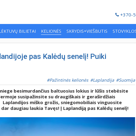
+370-5
LĖKTUVŲ BILIETAI
KELIONĖS
SKRYDIS+VIEŠBUTIS
STOVYKLO
ndijoje pas Kalėdų senelį! Puiki
Pažintinės kelionės
Laplandija
Suomija
niege besimurdančius baltuosius lokius ir lūšis stebėsite
rmoje susipažinsite su draugiškais ir geraširdžiais
s Laplandijos miško grožis, sniegomobiliais vinguosite
r dar daugiau laukia Tavęs! Į Laplandiją pas Kalėdų senelį!