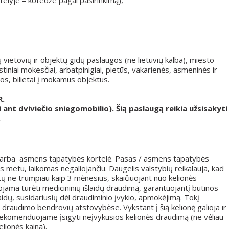
elyje – kotedže pagal pasirinkimą),
ų vietovių ir objektų gidų paslaugos (ne lietuvių kalba), miesto
tiniai mokesčiai, arbatpinigiai, pietūs, vakarienės, asmeninės ir
s, bilietai į mokamus objektus.
R.
ant dviviečio sniegomobilio). Šią paslaugą reikia užsisakyti
.
as arba asmens tapatybės kortelė. Pasas / asmens tapatybės
ės metu, laikomas negaliojančiu. Daugelis valstybių reikalauja, kad
ų ne trumpiau kaip 3 mėnesius, skaičiuojant nuo kelionės
ama turėti medicininių išlaidų draudimą, garantuojantį būtinos
idų, susidariusių dėl draudiminio įvykio, apmokėjimą. Tokį
 draudimo bendrovių atstovybėse. Vykstant į šią kelionę galioja ir
ekomenduojame įsigyti neįvykusios kelionės draudimą (ne vėliau
elionės kainą).