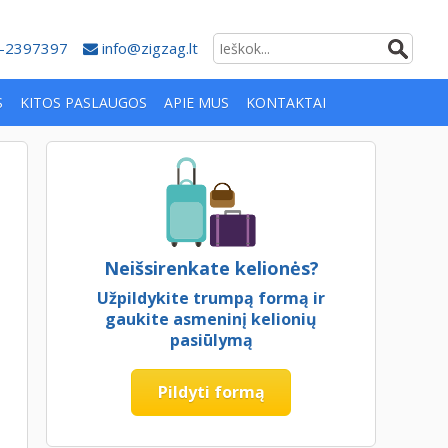
-2397397
info@zigzag.lt
S
KITOS PASLAUGOS
APIE MUS
KONTAKTAI
Neišsirenkate kelionės?
Užpildykite trumpą formą ir
gaukite asmeninį kelionių
pasiūlymą
Pildyti formą