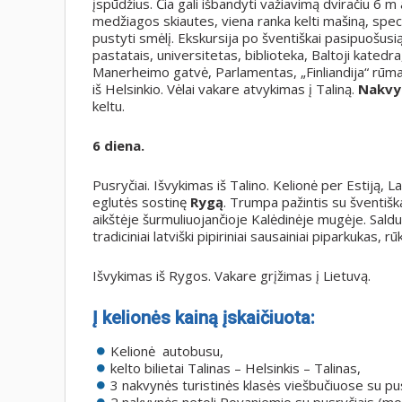
įspūdžius. Čia gali išbandyti važiavimą dviračiu 6 
medžiagos skiautes, viena ranka kelti mašiną, spec
pustyti smėlį. Ekskursija po šventiškai pasipuošusią
pastatais, universitetas, biblioteka, Baltoji kated
Manerheimo gatvė, Parlamentas, „Finliandija“ rūmai,
iš Helsinkio. Vėlai vakare atvykimas į Taliną.
Nakvy
keltu.
6 diena.
Pusryčiai. Išvykimas iš Talino. Kelionė per Estiją, La
eglutės sostinę
Rygą
. Trumpa pažintis su šventiš
aikštėje šurmuliuojančioje Kalėdinėje mugėje. Saldu
tradiciniai latviški pipiriniai sausainiai piparkukas
Išvykimas iš Rygos. Vakare grįžimas į Lietuvą.
Į kelionės kainą įskaičiuota:
Kelionė autobusu,
kelto bilietai Talinas – Helsinkis – Talinas,
3 nakvynės turistinės klasės viešbučiuose su pus