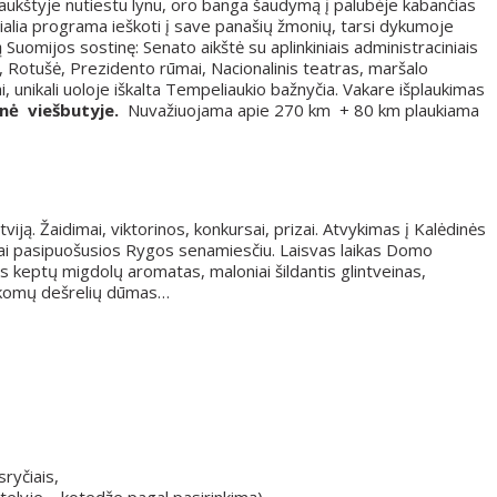
m aukštyje nutiestu lynu, oro banga šaudymą į palubėje kabančias
ialia programa ieškoti į save panašių žmonių, tarsi dykumoje
 Suomijos sostinę: Senato aikštė su aplinkiniais administraciniais
ra, Rotušė, Prezidento rūmai, Nacionalinis teatras, maršalo
 unikali uoloje iškalta Tempeliaukio bažnyčia. Vakare išplaukimas
nė viešbutyje.
Nuvažiuojama apie 270 km + 80 km plaukiama
tviją. Žaidimai, viktorinos, konkursai, prizai. Atvykimas į Kalėdinės
kai pasipuošusios Rygos senamiesčiu. Laisvas laikas Domo
s keptų migdolų aromatas, maloniai šildantis glintveinas,
, rūkomų dešrelių dūmas…
ryčiais,