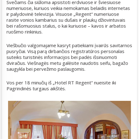
Svečiams čia siūloma apsistoti erdviuose ir šviesiuose
numeriuose, kuriuos veikia nemokamas belaidis internetas
ir palydovinė televizija. Visuose „Regent“ numeriuose
rasite vonios kambarius su dušais ir plaukų džiovintuvais
bei rašomuosius stalus, o kai kuriuose – kavos ir arbatos
ruošimo rinkinius.
Viešbučio valgomajame kasryt patiekiami įvairūs savitarnos
pusryčiai. Visą parą dirbančios registratūros personalas
suteiks turistinės informacijos bei padės išsinuomoti
dviračius. Viešnagės metu galėsite naudotis seifu, bagažo
saugykla bei pervežimo paslaugomis.
Vos per 18 minučių iš „Hotel RT Regent“ nueisite iki
Pagrindinės turgaus aikštės.