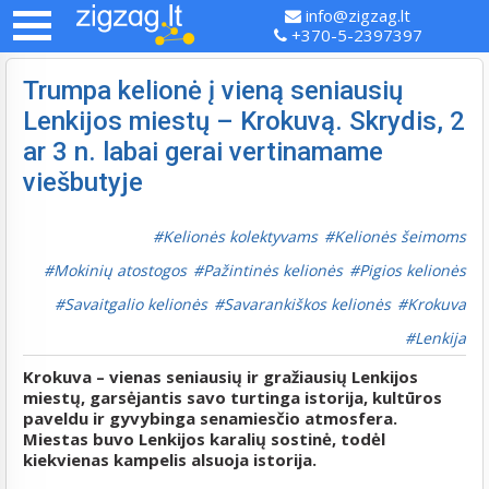
info@zigzag.lt
+370-5-2397397
Trumpa kelionė į vieną seniausių
Lenkijos miestų – Krokuvą. Skrydis, 2
ar 3 n. labai gerai vertinamame
viešbutyje
Kelionės kolektyvams
Kelionės šeimoms
Mokinių atostogos
Pažintinės kelionės
Pigios kelionės
Savaitgalio kelionės
Savarankiškos kelionės
Krokuva
Lenkija
Krokuva – vienas seniausių ir gražiausių Lenkijos
miestų, garsėjantis savo turtinga istorija, kultūros
paveldu ir gyvybinga senamiesčio atmosfera.
Miestas buvo Lenkijos karalių sostinė, todėl
kiekvienas kampelis alsuoja istorija.