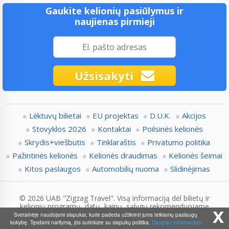
Gaukite kelionių pasiūlymus ir
naujienas pirmieji
Užsisakyti
Lėktuvų bilietai
EU projektas
D.U.K.
Akcijos
Stovyklos 2026
Kontaktai
Poilsinės kelionės
Skrydis+viešbutis
Tinklaraštis
Privatumo politika
Pažintinės kelionės
Kelionės draudimas
Kelionės šeimai
Kitos paslaugos
Automobilių nuoma
Slidinėjimas
© 2026 UAB "Zigzag Travel". Visą informaciją dėl bilietų ir
kelionių programų, datų, kainų, sąlygų rekomenduojame
x
pasitikslinti su Zigzag.lt konsultantais.
Svetainėje naudojami slapukai, kurie padeda užtikrinti jums teikiamų paslaugų
kokybę. Tęsdami naršymą, jūs sutinkate su slapukų politika.
Daugiau informacijos