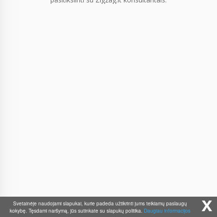
x
Svetainėje naudojami slapukai, kurie padeda užtikrinti jums teikiamų paslaugų
kokybę. Tęsdami naršymą, jūs sutinkate su slapukų politika.
Daugiau informacijos