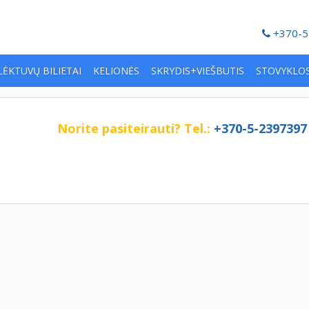
+370-5
LĖKTUVŲ BILIETAI
KELIONĖS
SKRYDIS+VIEŠBUTIS
STOVYKLO
Norite pasiteirauti?
Tel.:
+370-5-2397397