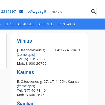
-2397397
info@zigzag.lt
S
KITOS PASLAUGOS
APIE MUS
KONTAKTAI
Vilnius
J. Basanavičiaus g. 30, LT-03224, Vilnius
(
žemėlapis
)
Tel. (5) 2 397 397
Mob. 8 600 26762
Kaunas
E. Ožeškienės g. 27, LT-44254, Kaunas
(
žemėlapis
)
Tel. (37) 40 71 40
Mob. 8 600 26763
Šiauliai