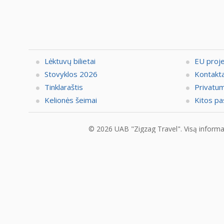
Lėktuvų bilietai
EU proj
Stovyklos 2026
Kontakta
Tinklaraštis
Privatum
Kelionės šeimai
Kitos pa
© 2026 UAB "Zigzag Travel". Visą informaci