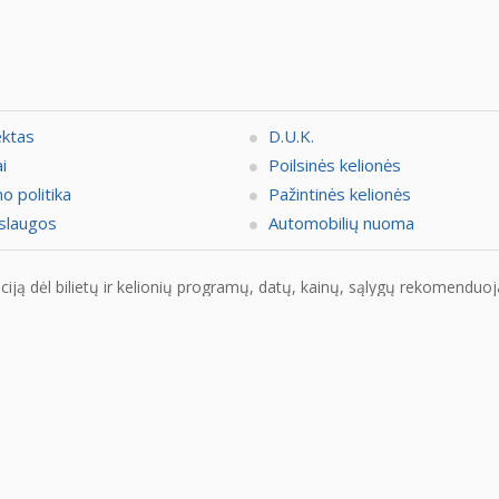
ektas
D.U.K.
i
Poilsinės kelionės
o politika
Pažintinės kelionės
slaugos
Automobilių nuoma
ją dėl bilietų ir kelionių programų, datų, kainų, sąlygų rekomenduojam