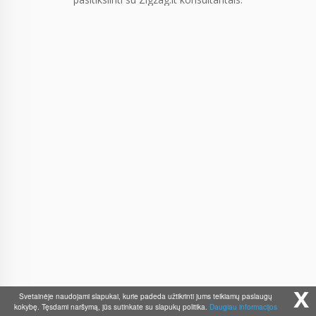
x
Svetainėje naudojami slapukai, kurie padeda užtikrinti jums teikiamų paslaugų
kokybę. Tęsdami naršymą, jūs sutinkate su slapukų politika.
Daugiau informacijos