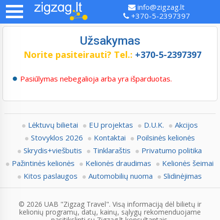
info@zigzag.lt
+370-5-2397397
Užsakymas
Norite pasiteirauti?
Tel.:
+370-5-2397397
Pasiūlymas nebegalioja arba yra išparduotas.
Lėktuvų bilietai
EU projektas
D.U.K.
Akcijos
Stovyklos 2026
Kontaktai
Poilsinės kelionės
Skrydis+viešbutis
Tinklaraštis
Privatumo politika
Pažintinės kelionės
Kelionės draudimas
Kelionės šeimai
Kitos paslaugos
Automobilių nuoma
Slidinėjimas
© 2026 UAB "Zigzag Travel". Visą informaciją dėl bilietų ir
kelionių programų, datų, kainų, sąlygų rekomenduojame
pasitikslinti su Zigzag.lt konsultantais.