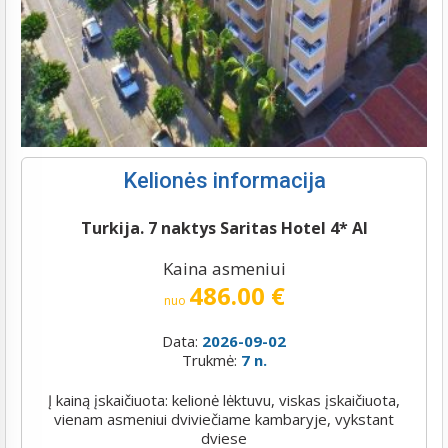
Kelionės informacija
Turkija. 7 naktys Saritas Hotel 4* AI
Kaina asmeniui
486.00 €
nuo
Data:
2026-09-02
Trukmė:
7 n.
Į kainą įskaičiuota: kelionė lėktuvu, viskas įskaičiuota,
vienam asmeniui dviviečiame kambaryje, vykstant
dviese