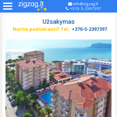
info@zigzag.lt
+370-5-2397397
Užsakymas
Norite pasiteirauti?
Tel.:
+370-5-2397397