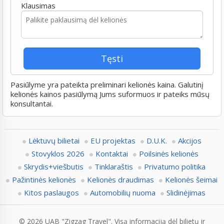
Klausimas
Pasiūlyme yra pateikta preliminari kelionės kaina. Galutinį
kelionės kainos pasiūlymą Jums suformuos ir pateiks mūsų
konsultantai.
Lėktuvų bilietai
EU projektas
D.U.K.
Akcijos
Stovyklos 2026
Kontaktai
Poilsinės kelionės
Skrydis+viešbutis
Tinklaraštis
Privatumo politika
Pažintinės kelionės
Kelionės draudimas
Kelionės šeimai
Kitos paslaugos
Automobilių nuoma
Slidinėjimas
© 2026 UAB "Zigzag Travel". Visą informaciją dėl bilietų ir