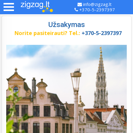
info@zigzag.lt
+370-5-2397397
Užsakymas
Norite pasiteirauti?
Tel.:
+370-5-2397397