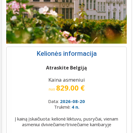
Kelionės informacija
Atraskite Belgiją
Kaina asmeniui
829.00 €
nuo
Data:
2026-08-20
Trukmė:
4 n.
Į kainą įskaičiuota: kelionė lėktuvu, pusryčiai, vienam
asmeniui dviviečiame/triviečiame kambaryje