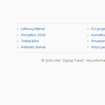
Lėktuvų bilietai
EU proj
Stovyklos 2026
Kontakta
Tinklaraštis
Privatum
Kelionės šeimai
Kitos pa
© 2026 UAB "Zigzag Travel". Visą informaci