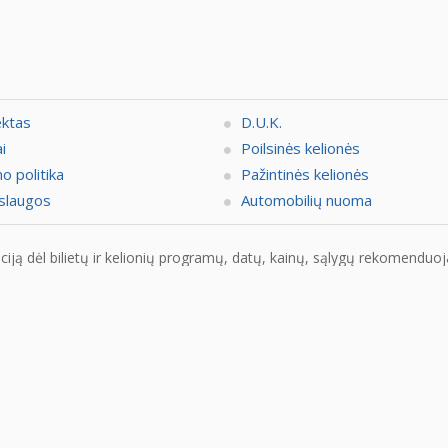
ektas
D.U.K.
i
Poilsinės kelionės
o politika
Pažintinės kelionės
slaugos
Automobilių nuoma
ją dėl bilietų ir kelionių programų, datų, kainų, sąlygų rekomenduojam