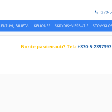
+370-5
LĖKTUVŲ BILIETAI
KELIONĖS
SKRYDIS+VIEŠBUTIS
STOVYKLO
Norite pasiteirauti?
Tel.:
+370-5-2397397