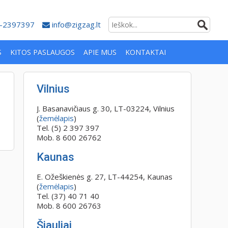
-2397397
info@zigzag.lt
S
KITOS PASLAUGOS
APIE MUS
KONTAKTAI
Vilnius
J. Basanavičiaus g. 30, LT-03224, Vilnius
(
žemėlapis
)
Tel. (5) 2 397 397
Mob. 8 600 26762
Kaunas
E. Ožeškienės g. 27, LT-44254, Kaunas
(
žemėlapis
)
Tel. (37) 40 71 40
Mob. 8 600 26763
Šiauliai