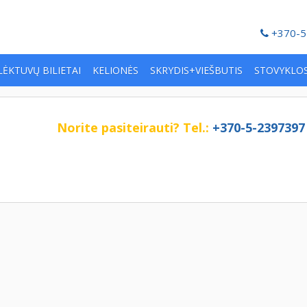
+370-5
LĖKTUVŲ BILIETAI
KELIONĖS
SKRYDIS+VIEŠBUTIS
STOVYKLO
Norite pasiteirauti?
Tel.:
+370-5-2397397