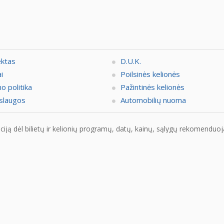
ektas
D.U.K.
i
Poilsinės kelionės
o politika
Pažintinės kelionės
slaugos
Automobilių nuoma
ją dėl bilietų ir kelionių programų, datų, kainų, sąlygų rekomenduojam