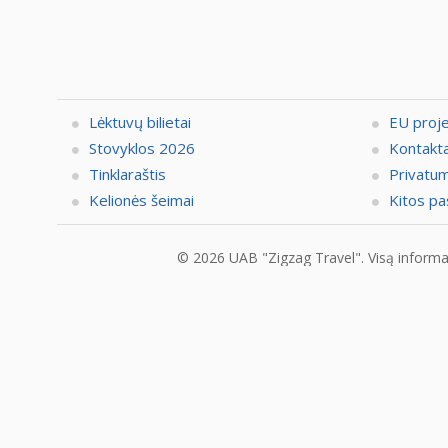
Lėktuvų bilietai
EU proj
Stovyklos 2026
Kontakta
Tinklaraštis
Privatum
Kelionės šeimai
Kitos pa
© 2026 UAB "Zigzag Travel". Visą informaci