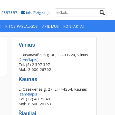
-2397397
info@zigzag.lt
S
KITOS PASLAUGOS
APIE MUS
KONTAKTAI
Vilnius
J. Basanavičiaus g. 30, LT-03224, Vilnius
(
žemėlapis
)
Tel. (5) 2 397 397
Mob. 8 600 26762
Kaunas
E. Ožeškienės g. 27, LT-44254, Kaunas
(
žemėlapis
)
Tel. (37) 40 71 40
Mob. 8 600 26763
Šiauliai