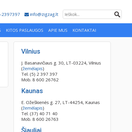
-2397397
info@zigzag.lt
S
KITOS PASLAUGOS
APIE MUS
KONTAKTAI
Vilnius
J. Basanavičiaus g. 30, LT-03224, Vilnius
(
žemėlapis
)
Tel. (5) 2 397 397
Mob. 8 600 26762
Kaunas
E. Ožeškienės g. 27, LT-44254, Kaunas
(
žemėlapis
)
Tel. (37) 40 71 40
Mob. 8 600 26763
Šiauliai