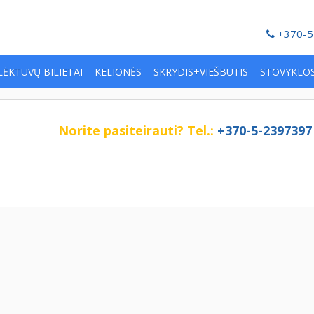
+370-5
LĖKTUVŲ BILIETAI
KELIONĖS
SKRYDIS+VIEŠBUTIS
STOVYKLO
Norite pasiteirauti?
Tel.:
+370-5-2397397