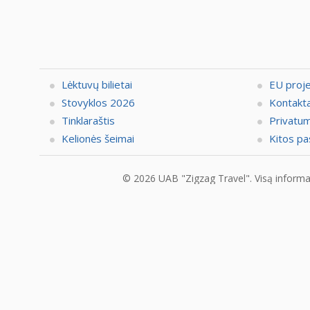
Lėktuvų bilietai
EU proj
Stovyklos 2026
Kontakta
Tinklaraštis
Privatum
Kelionės šeimai
Kitos pa
© 2026 UAB "Zigzag Travel". Visą informaci