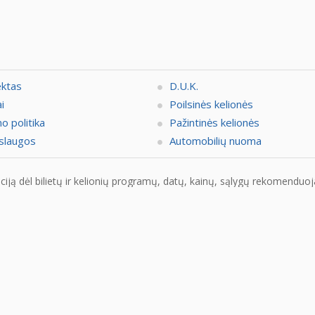
ektas
D.U.K.
i
Poilsinės kelionės
o politika
Pažintinės kelionės
slaugos
Automobilių nuoma
ją dėl bilietų ir kelionių programų, datų, kainų, sąlygų rekomenduojam