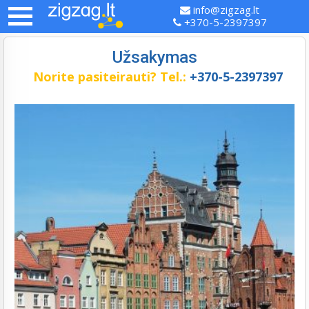
info@zigzag.lt
+370-5-2397397
Užsakymas
Norite pasiteirauti?
Tel.:
+370-5-2397397