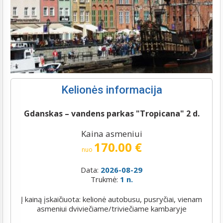
Kelionės informacija
Gdanskas – vandens parkas "Tropicana" 2 d.
Kaina asmeniui
170.00 €
nuo
Data:
2026-08-29
Trukmė:
1 n.
Į kainą įskaičiuota: kelionė autobusu, pusryčiai, vienam
asmeniui dviviečiame/triviečiame kambaryje