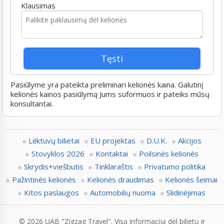
Klausimas
Pasiūlyme yra pateikta preliminari kelionės kaina. Galutinį
kelionės kainos pasiūlymą Jums suformuos ir pateiks mūsų
konsultantai.
Lėktuvų bilietai
EU projektas
D.U.K.
Akcijos
Stovyklos 2026
Kontaktai
Poilsinės kelionės
Skrydis+viešbutis
Tinklaraštis
Privatumo politika
Pažintinės kelionės
Kelionės draudimas
Kelionės šeimai
Kitos paslaugos
Automobilių nuoma
Slidinėjimas
© 2026 UAB "Zigzag Travel". Visą informaciją dėl bilietų ir