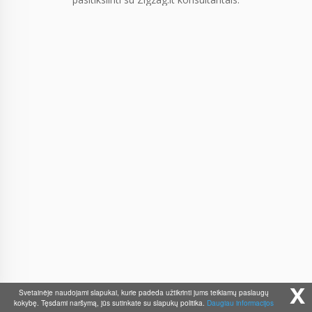
x
Svetainėje naudojami slapukai, kurie padeda užtikrinti jums teikiamų paslaugų
kokybę. Tęsdami naršymą, jūs sutinkate su slapukų politika.
Daugiau informacijos