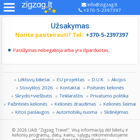
info@zigzag.lt
+370-5-2397397
Užsakymas
Norite pasiteirauti?
Tel.:
+370-5-2397397
Pasiūlymas nebegalioja arba yra išparduotas.
Lėktuvų bilietai
EU projektas
D.U.K.
Akcijos
Stovyklos 2026
Kontaktai
Poilsinės kelionės
Skrydis+viešbutis
Tinklaraštis
Privatumo politika
Pažintinės kelionės
Kelionės draudimas
Kelionės šeimai
Kitos paslaugos
Automobilių nuoma
Slidinėjimas
© 2026 UAB "Zigzag Travel". Visą informaciją dėl bilietų ir
kelionių programų, datų, kainų, sąlygų rekomenduojame
pasitikslinti su Zigzag.lt konsultantais.