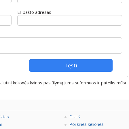
El. pašto adresas
 Galutinį kelionės kainos pasiūlymą Jums suformuos ir pateiks mūsų
ektas
D.U.K.
i
Poilsinės kelionės