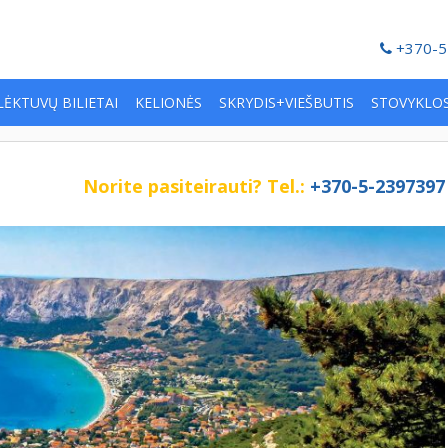
+370-5
LĖKTUVŲ BILIETAI
KELIONĖS
SKRYDIS+VIEŠBUTIS
STOVYKLO
Norite pasiteirauti?
Tel.:
+370-5-2397397