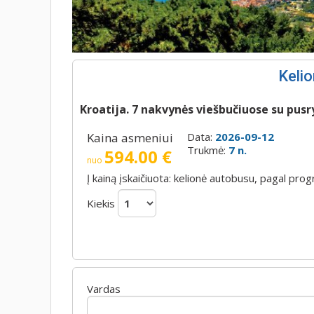
Kelio
Kroatija. 7 nakvynės viešbučiuose su pusry
Kaina asmeniui
Data:
2026-09-12
Trukmė:
7 n.
594.00 €
nuo
Į kainą įskaičiuota: kelionė autobusu, pagal p
Kiekis
Vardas