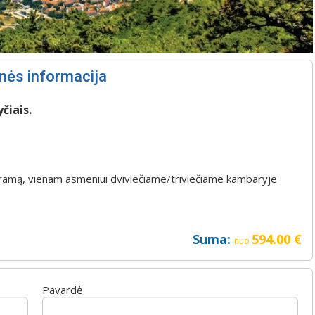
nės informacija
čiais.
rogramą, vienam asmeniui dviviečiame/triviečiame kambaryje
Suma:
594.00
€
nuo
Pavardė