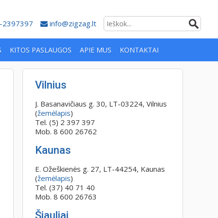
-2397397
info@zigzag.lt
S
KITOS PASLAUGOS
APIE MUS
KONTAKTAI
Vilnius
J. Basanavičiaus g. 30, LT-03224, Vilnius
(
žemėlapis
)
Tel. (5) 2 397 397
Mob. 8 600 26762
Kaunas
E. Ožeškienės g. 27, LT-44254, Kaunas
(
žemėlapis
)
Tel. (37) 40 71 40
Mob. 8 600 26763
Šiauliai