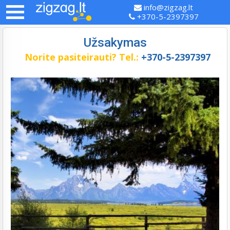
info@zigzag.lt
+370-5-2397397
Užsakymas
Norite pasiteirauti?
Tel.:
+370-5-2397397