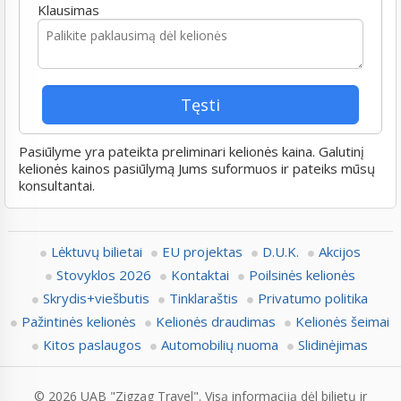
Klausimas
Pasiūlyme yra pateikta preliminari kelionės kaina. Galutinį
kelionės kainos pasiūlymą Jums suformuos ir pateiks mūsų
konsultantai.
Lėktuvų bilietai
EU projektas
D.U.K.
Akcijos
Stovyklos 2026
Kontaktai
Poilsinės kelionės
Skrydis+viešbutis
Tinklaraštis
Privatumo politika
Pažintinės kelionės
Kelionės draudimas
Kelionės šeimai
Kitos paslaugos
Automobilių nuoma
Slidinėjimas
© 2026 UAB "Zigzag Travel". Visą informaciją dėl bilietų ir