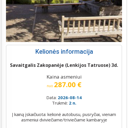
Kelionės informacija
Savaitgalis Zakopanėje (Lenkijos Tatruose) 3d.
Kaina asmeniui
287.00 €
nuo
Data:
2026-08-14
Trukmė:
2 n.
Į kainą įskaičiuota: kelionė autobusu, pusryčiai, vienam
asmeniui dviviečiame/triviečiame kambaryje