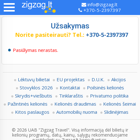
info@zigzag.lt
+370-5-2397397
Užsakymas
Norite pasiteirauti?
Tel.:
+370-5-2397397
Pasiūlymas nerastas.
Lėktuvų bilietai
EU projektas
D.U.K.
Akcijos
Stovyklos 2026
Kontaktai
Poilsinės kelionės
Skrydis+viešbutis
Tinklaraštis
Privatumo politika
Pažintinės kelionės
Kelionės draudimas
Kelionės šeimai
Kitos paslaugos
Automobilių nuoma
Slidinėjimas
© 2026 UAB "Zigzag Travel". Visą informaciją dėl bilietų ir
kelionių programų, datų, kainų, sąlygų rekomenduojame
pasitikslinti su Zigzag.lt konsultantais.