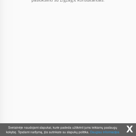
x
Svetainėje naudojami slapukai, kurie padeda užtikrinti jums teikiamų paslaugų
kokybę. Tęsdami naršymą, jūs sutinkate su slapukų politika.
Daugiau informacijos