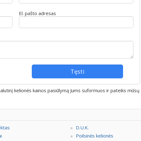
El. pašto adresas
 Galutinį kelionės kainos pasiūlymą Jums suformuos ir pateiks mūsų
ektas
D.U.K.
i
Poilsinės kelionės