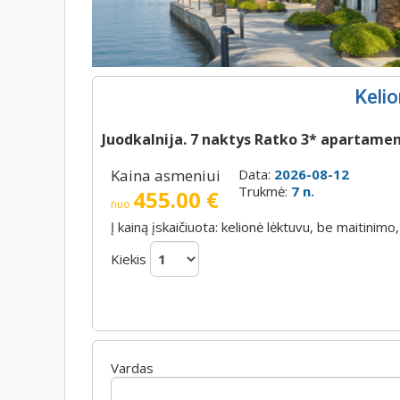
Kelio
Juodkalnija. 7 naktys Ratko 3* apartame
Kaina asmeniui
Data:
2026-08-12
Trukmė:
7 n.
455.00 €
nuo
Į kainą įskaičiuota: kelionė lėktuvu, be maitin
Kiekis
Vardas