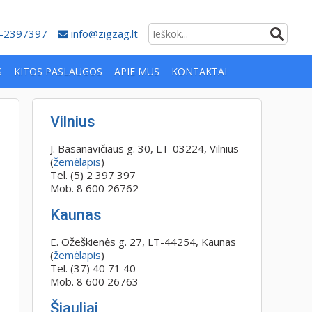
-2397397
info@zigzag.lt
S
KITOS PASLAUGOS
APIE MUS
KONTAKTAI
Vilnius
J. Basanavičiaus g. 30, LT-03224, Vilnius
(
žemėlapis
)
Tel. (5) 2 397 397
Mob. 8 600 26762
Kaunas
E. Ožeškienės g. 27, LT-44254, Kaunas
(
žemėlapis
)
Tel. (37) 40 71 40
Mob. 8 600 26763
Šiauliai