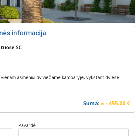
nės informacija
ntuose SC
imo, vienam asmeniui dviviečiame kambaryje, vykstant dviese
Suma:
455.00
€
nuo
Pavardė