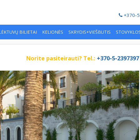
+370-5
LĖKTUVŲ BILIETAI
KELIONĖS
SKRYDIS+VIEŠBUTIS
STOVYKLO
Norite pasiteirauti?
Tel.:
+370-5-2397397