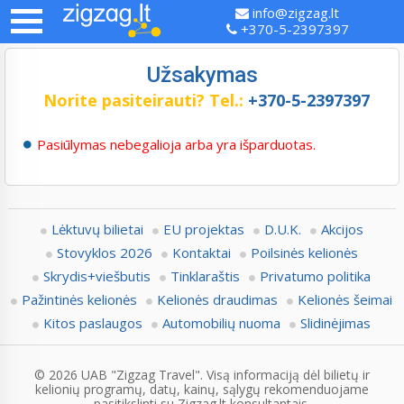
info@zigzag.lt
+370-5-2397397
Užsakymas
Norite pasiteirauti?
Tel.:
+370-5-2397397
Pasiūlymas nebegalioja arba yra išparduotas.
Lėktuvų bilietai
EU projektas
D.U.K.
Akcijos
Stovyklos 2026
Kontaktai
Poilsinės kelionės
Skrydis+viešbutis
Tinklaraštis
Privatumo politika
Pažintinės kelionės
Kelionės draudimas
Kelionės šeimai
Kitos paslaugos
Automobilių nuoma
Slidinėjimas
© 2026 UAB "Zigzag Travel". Visą informaciją dėl bilietų ir
kelionių programų, datų, kainų, sąlygų rekomenduojame
pasitikslinti su Zigzag.lt konsultantais.