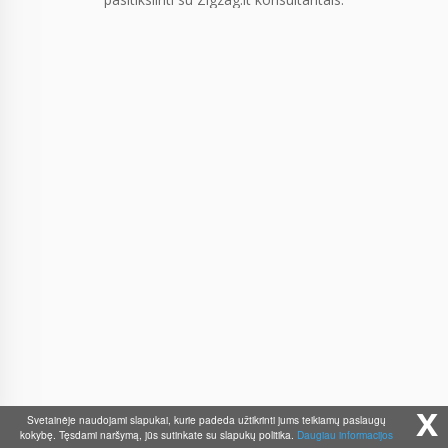
x
Svetainėje naudojami slapukai, kurie padeda užtikrinti jums teikiamų paslaugų
kokybę. Tęsdami naršymą, jūs sutinkate su slapukų politika.
Daugiau informacijos