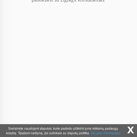
x
Svetainėje naudojami slapukai, kurie padeda užtikrinti jums teikiamų paslaugų
kokybę. Tęsdami naršymą, jūs sutinkate su slapukų politika.
Daugiau informacijos