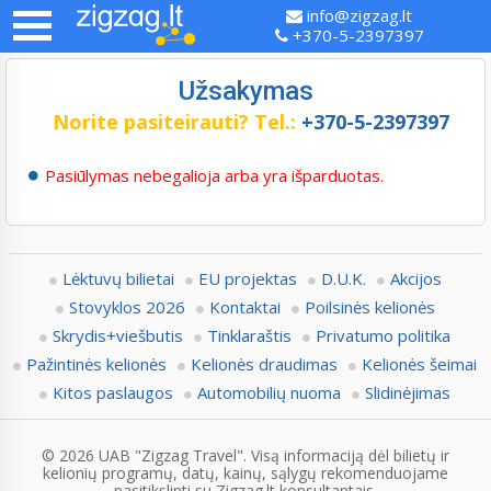
info@zigzag.lt
+370-5-2397397
Užsakymas
Norite pasiteirauti?
Tel.:
+370-5-2397397
Pasiūlymas nebegalioja arba yra išparduotas.
Lėktuvų bilietai
EU projektas
D.U.K.
Akcijos
Stovyklos 2026
Kontaktai
Poilsinės kelionės
Skrydis+viešbutis
Tinklaraštis
Privatumo politika
Pažintinės kelionės
Kelionės draudimas
Kelionės šeimai
Kitos paslaugos
Automobilių nuoma
Slidinėjimas
© 2026 UAB "Zigzag Travel". Visą informaciją dėl bilietų ir
kelionių programų, datų, kainų, sąlygų rekomenduojame
pasitikslinti su Zigzag.lt konsultantais.