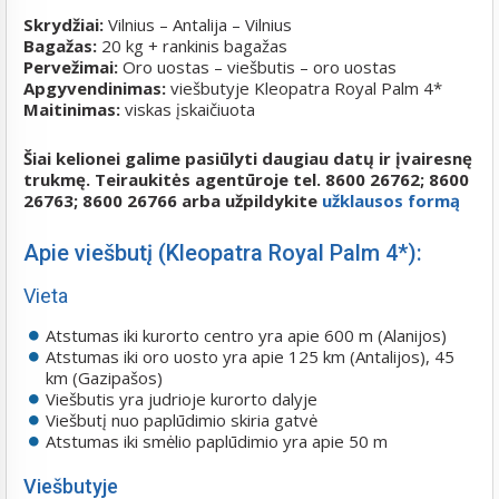
Skrydžiai:
Vilnius – Antalija – Vilnius
Bagažas:
20 kg + rankinis bagažas
Pervežimai:
Oro uostas – viešbutis – oro uostas
Apgyvendinimas:
viešbutyje Kleopatra Royal Palm 4*
Maitinimas:
viskas įskaičiuota
Šiai kelionei galime pasiūlyti daugiau datų ir įvairesnę
trukmę. Teiraukitės agentūroje tel.
8600 26762; 8600
26763; 8600 26766 arba užpildykite
užklausos formą
Apie viešbutį (Kleopatra Royal Palm 4*):
Vieta
Atstumas iki kurorto centro yra apie 600 m (Alanijos)
Atstumas iki oro uosto yra apie 125 km (Antalijos), 45
km (Gazipašos)
Viešbutis yra judrioje kurorto dalyje
Viešbutį nuo paplūdimio skiria gatvė
Atstumas iki smėlio paplūdimio yra apie 50 m
Viešbutyje