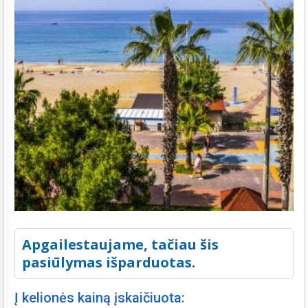
Apgailestaujame, tačiau šis
pasiūlymas išparduotas.
Į kelionės kainą įskaičiuota: