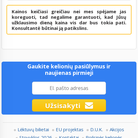
Kainos keičiasi greičiau nei mes spėjame jas
koreguoti, tad negalime garantuoti, kad Jūsų
užklausimo dieną kaina vis dar bus tokia pati.
Konsultantė būtinai ją patikslins.
Gaukite kelionių pasiūlymus ir
naujienas pirmieji
Užsisakyti
Lėktuvų bilietai
EU projektas
D.U.K.
Akcijos
Stovyklos 2026
Kontaktai
Poilsinės kelionės