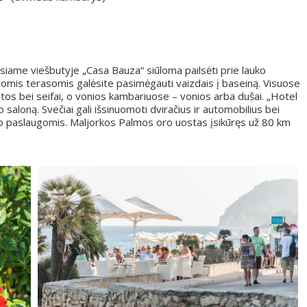
siame viešbutyje „Casa Bauza“ siūloma pailsėti prie lauko
iomis terasomis galėsite pasimėgauti vaizdais į baseiną. Visuose
tos bei seifai, o vonios kambariuose – vonios arba dušai. „Hotel
 saloną. Svečiai gali išsinuomoti dviračius ir automobilius bei
o paslaugomis. Maljorkos Palmos oro uostas įsikūręs už 80 km