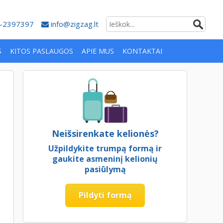
-2397397
info@zigzag.lt
S
KITOS PASLAUGOS
APIE MUS
KONTAKTAI
Neišsirenkate kelionės?
Užpildykite trumpą formą ir
gaukite asmeninį kelionių
pasiūlymą
Pildyti formą