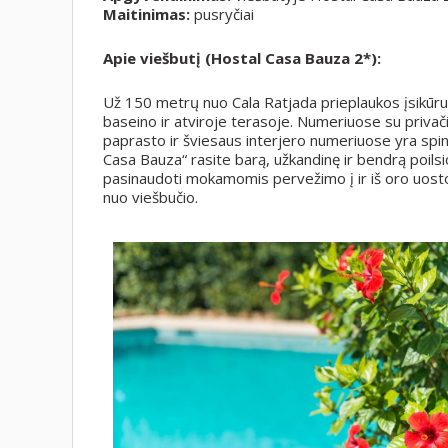
Maitinimas:
pusryčiai
Apie viešbutį (Hostal Casa Bauza 2*):
Už 150 metrų nuo Cala Ratjada prieplaukos įsikūru
baseino ir atviroje terasoje. Numeriuose su privač
paprasto ir šviesaus interjero numeriuose yra spin
Casa Bauza“ rasite barą, užkandinę ir bendrą poilsio
pasinaudoti mokamomis pervežimo į ir iš oro uost
nuo viešbučio.