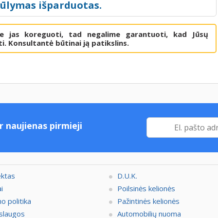
iūlymas išparduotas.
me jas koreguoti, tad negalime garantuoti, kad Jūsų
i. Konsultantė būtinai ją patikslins.
r naujienas pirmieji
ektas
D.U.K.
i
Poilsinės kelionės
o politika
Pažintinės kelionės
slaugos
Automobilių nuoma