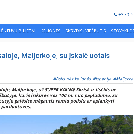
+370-5
LĖKTUVŲ BILIETAI
KELIONĖS
SKRYDIS+VIEŠBUTIS
STOVYKLO
aloje, Maljorkoje, su įskaičiuotais
Poilsinės kelionės
Ispanija
Maljorka
oje, Maljorkoje, už SUPER KAINĄ! Skrisk ir ilsėkis be
butyje, kuris įsikūręs vos 100 m. nuo paplūdimio, su
butyje galėsite mėgautis ramiu poilsiu ar aplankyti
, parduotuves.