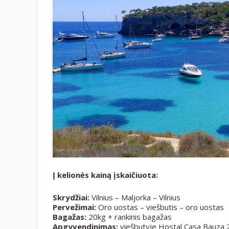
Į kelionės kainą įskaičiuota:
Skrydžiai:
Vilnius – Maljorka – Vilnius
Pervežimai:
Oro uostas – viešbutis – oro uostas
Bagažas:
20kg + rankinis bagažas
Apgyvendinimas:
viešbutyje Hostal Casa Bauza 2