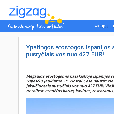
AKCIJOS
Ypatingos atostogos Ispanijos s
pusryčiais vos nuo 427 EUR!
Mėgaukis atostogomis pasakiškoje Ispanijos sal
rūpesčių jaukiame 2* "Hostal Casa Bauza" vieš
įskaičiuotais pusryčiais vos nuo 427 EUR! Vieš
netoliese esančius barus, kavines, restoranus