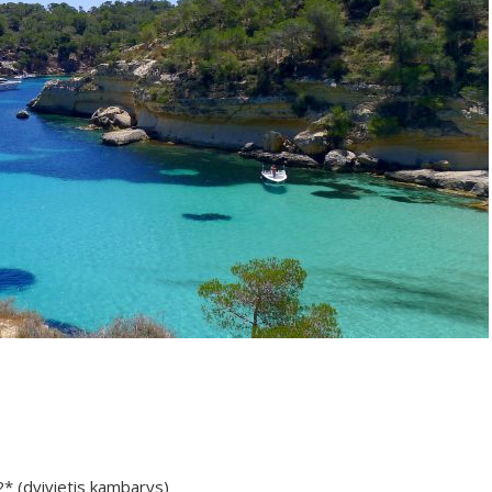
* (dvivietis kambarys)