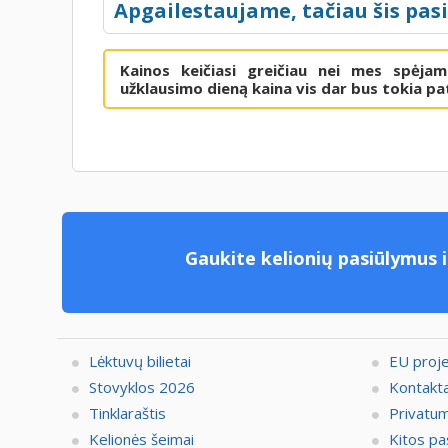
Apgailestaujame, tačiau šis pas
Kainos keičiasi greičiau nei mes spėja
užklausimo dieną kaina vis dar bus tokia pat
Gaukite kelionių pasiūlymus i
Lėktuvų bilietai
EU proj
Stovyklos 2026
Kontakta
Tinklaraštis
Privatum
Kelionės šeimai
Kitos pa