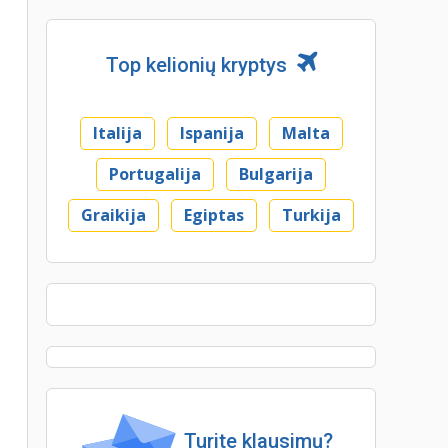
Top kelionių kryptys
Italija
Ispanija
Malta
Portugalija
Bulgarija
Graikija
Egiptas
Turkija
Turite klausimų?