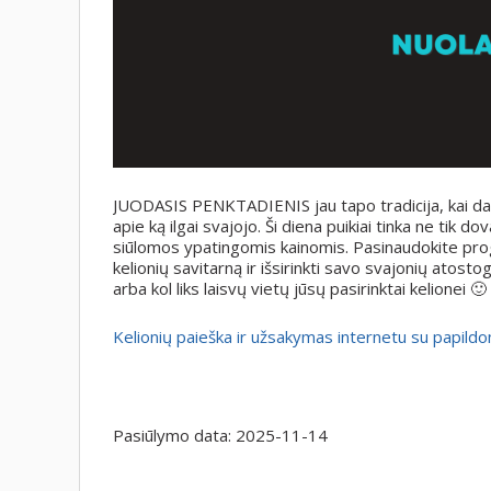
JUODASIS PENKTADIENIS jau tapo tradicija, kai dauge
apie ką ilgai svajojo. Ši diena puikiai tinka ne tik 
siūlomos ypatingomis kainomis. Pasinaudokite proga
kelionių savitarną ir išsirinkti savo svajonių atosto
arba kol liks laisvų vietų jūsų pasirinktai kelionei 🙂
Kelionių paieška ir užsakymas internetu su pap
Pasiūlymo data:
2025-11-14