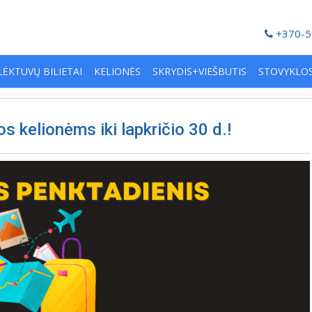
+370-5
LĖKTUVŲ BILIETAI
KELIONĖS
SKRYDIS+VIEŠBUTIS
STOVYKLO
 kelionėms iki lapkričio 30 d.!