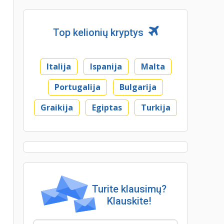
Top kelionių kryptys
Italija
Ispanija
Malta
Portugalija
Bulgarija
Graikija
Egiptas
Turkija
Turite klausimų?
Klauskite!