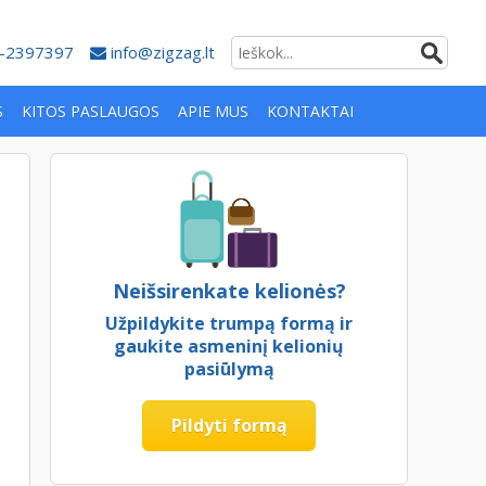
-2397397
info@zigzag.lt
S
KITOS PASLAUGOS
APIE MUS
KONTAKTAI
Neišsirenkate kelionės?
Užpildykite trumpą formą ir
gaukite asmeninį kelionių
pasiūlymą
Pildyti formą