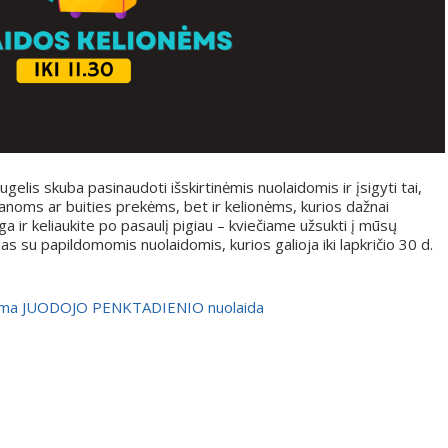
lis skuba pasinaudoti išskirtinėmis nuolaidomis ir įsigyti tai,
dovanoms ar buities prekėms, bet ir kelionėms, kurios dažnai
 ir keliaukite po pasaulį pigiau – kviečiame užsukti į mūsų
gas su papildomomis nuolaidomis, kurios galioja iki lapkričio 30 d.
ildoma JUODOJO PENKTADIENIO nuolaida