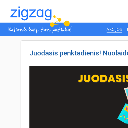
AKCIJOS
Juodasis penktadienis! Nuolaidos