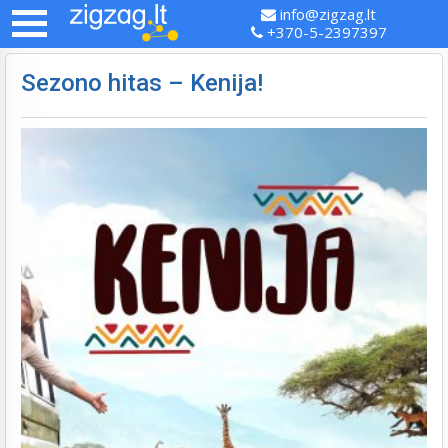
info@zigzag.lt
+370-5-2397397
Sezono hitas – Kenija!