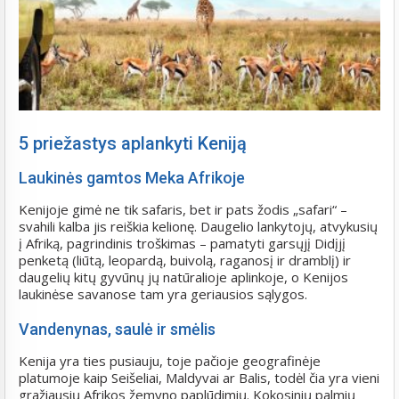
5 priežastys aplankyti Keniją
Laukinės gamtos Meka Afrikoje
Kenijoje gimė ne tik safaris, bet ir pats žodis „safari“ –
svahili kalba jis reiškia kelionę. Daugelio lankytojų, atvykusių
į Afriką, pagrindinis troškimas – pamatyti garsųjį Didįjį
penketą (liūtą, leopardą, buivolą, raganosį ir dramblį) ir
daugelių kitų gyvūnų jų natūralioje aplinkoje, o Kenijos
laukinėse savanose tam yra geriausios sąlygos.
Vandenynas, saulė ir smėlis
Kenija yra ties pusiauju, toje pačioje geografinėje
platumoje kaip Seišeliai, Maldyvai ar Balis, todėl čia yra vieni
gražiausių Afrikos žemyno paplūdimių. Kokosinių palmių