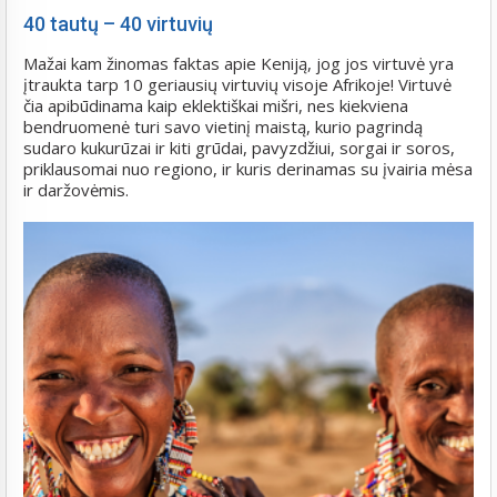
40 tautų – 40 virtuvių
Mažai kam žinomas faktas apie Keniją, jog jos virtuvė yra
įtraukta tarp 10 geriausių virtuvių visoje Afrikoje! Virtuvė
čia apibūdinama kaip eklektiškai mišri, nes kiekviena
bendruomenė turi savo vietinį maistą, kurio pagrindą
sudaro kukurūzai ir kiti grūdai, pavyzdžiui, sorgai ir soros,
priklausomai nuo regiono, ir kuris derinamas su įvairia mėsa
ir daržovėmis.