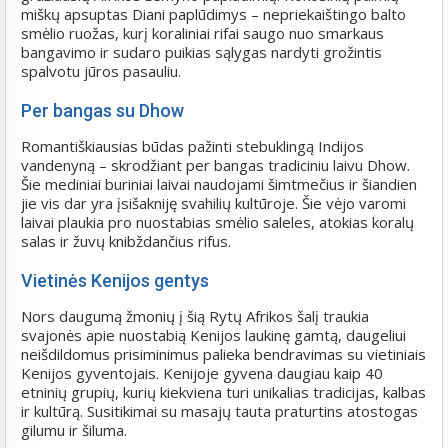
miškų apsuptas Diani paplūdimys – nepriekaištingo balto
smėlio ruožas, kurį koraliniai rifai saugo nuo smarkaus
bangavimo ir sudaro puikias sąlygas nardyti grožintis
spalvotu jūros pasauliu.
Per bangas su Dhow
Romantiškiausias būdas pažinti stebuklingą Indijos
vandenyną – skrodžiant per bangas tradiciniu laivu Dhow.
Šie mediniai buriniai laivai naudojami šimtmečius ir šiandien
jie vis dar yra įsišakniję svahilių kultūroje. Šie vėjo varomi
laivai plaukia pro nuostabias smėlio saleles, atokias koralų
salas ir žuvų knibždančius rifus.
Vietinės Kenijos gentys
Nors daugumą žmonių į šią Rytų Afrikos šalį traukia
svajonės apie nuostabią Kenijos laukinę gamtą, daugeliui
neišdildomus prisiminimus palieka bendravimas su vietiniais
Kenijos gyventojais. Kenijoje gyvena daugiau kaip 40
etninių grupių, kurių kiekviena turi unikalias tradicijas, kalbas
ir kultūrą. Susitikimai su masajų tauta praturtins atostogas
gilumu ir šiluma.